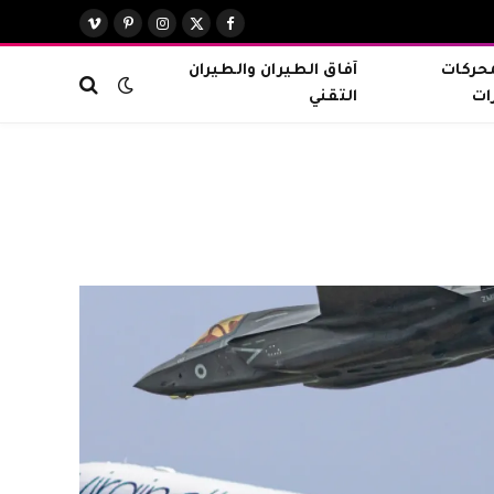
X
فيسبوك
الانستغرام
بينتيريست
فيميو
(Twitter)
محركات
آفاق الطيران والطيران
ات
التقني