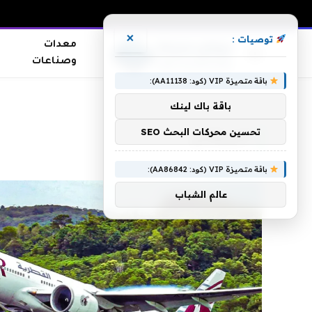
×
توصيات :
معدات
وصناعات
باقة متميزة VIP (كود: AA11138):
الرئيسية
»
البريطاني
باقة باك لينك
تحسين محركات البحث SEO
البريطاني
باقة متميزة VIP (كود: AA86842):
عالم الشباب