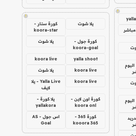
!
!
yall
يلا شوت
كورة ستار -
مباشر
koora-star
كورة جول -
يلا شوت
وت
koora-goal
koora live
yalla shoot
اليوم
koora live
يلا شوت
ر
koora live
Yalla Live - يلا
وت
لايف
كورة اون لاين -
يلا كورة -
اليوم
yallakora
koora onl
ر
كورة 365 -
اس جول - AS
دريد
Goal
kooora 365
ر
وت