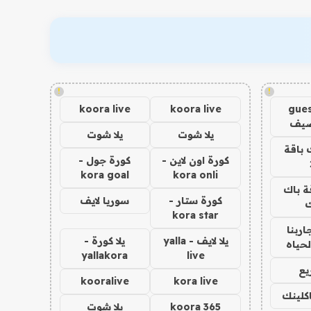
!
!
koora live
koora live
gues
ضيف
يلا شوت
يلا شوت
 باقة
كورة اون لاين -
كورة جول -
kora goal
kora onli
ة باك
كورة ستار -
سوريا لايف
ك
kora star
اربنا
يلا لايف - yalla
يلا كورة -
لحياه
yallakora
live
يع
kooralive
kora live
اكلينك
koora 365
يلا شوت