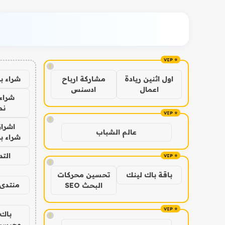
!
شراء ب
اول اثنين ريادة
مشاركة ارباح
اعمال
ادسنس
شراء 
نص
!
اشراق
عالم الشباب
شراء با
الت
!
باقة باك لينك
تحسين محركات
منتدى 
البحث SEO
باك 
!
وجيست