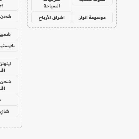
بب
السياحة
شحن يل
موسوعة انوار
اشراق الأرباح
شعبية
بلايستي
ايتونز
اق
شحن يل
اق
ح
شاي 