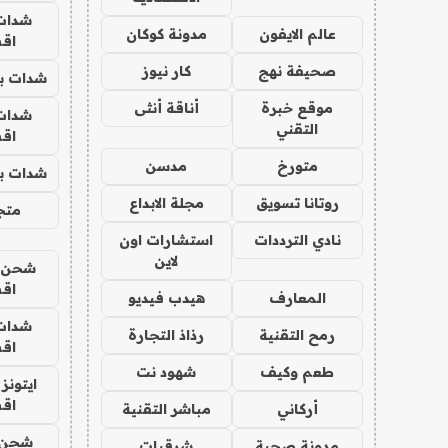
شدات
عالم الايفون
مدونة كوكان
اق
صحيفة نهج
كار نيوز
شدات بب
موقع خبرة
أناقة أنثى
شدات
التقني
اق
متورخ
مدسن
شدات بب
روتانا تسويق
مجلة الابداع
متجر 
نادي الترددات
استشارات اون
لاين
شحن يل
اق
المعارف
هيدب فيديو
شدات
رمح التقنية
رذاذ التجارة
اق
طعم وكيف
شهود نت
ايتونز
اق
أركاني
مباشر التقنية
شحن 
مدونة صحبة
شرقيات