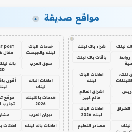
مواقع صديقة
+
!
اك لينك
شراء باك لينك
خدمات الباك
t post
لينك والجيست
مقال 
روابط
باقات باك لينك
ية
سوق العرب
باك لينك
20
 لنك،
اعلانات الباك
كلينكات
لينك
اعلانات الباك
أقوى باق
لينك
لين
دريس
اشراق العالم
عالم كبير
خدمات با كلينك
موقع تج
2026
تجارب ا
الاشراق
اعلانات الباك
لينك 2026
ديوان العرب
مشار
لينك
مصادر التعليم
اعلانات باك لينك
اعلانات ب
 بوست