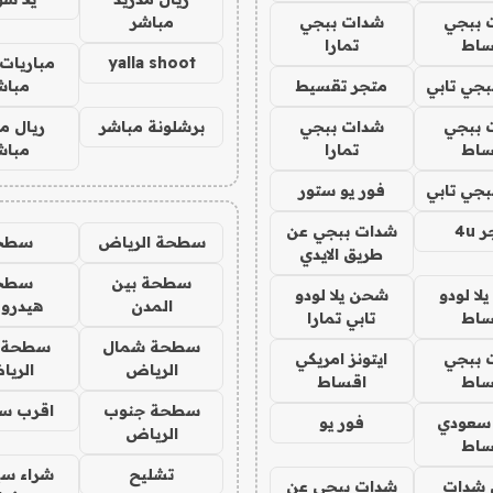
 ببجي
شدات ببجي
مباشر
ساط
تمارا
yalla shoot
مباريات 
جي تابي
متجر تقسيط
مباش
 ببجي
شدات ببجي
برشلونة مباشر
ريال م
ساط
تمارا
مباش
جي تابي
فور يو ستور
4u
شدات ببجي عن
سطحة الرياض
سطح
طريق الايدي
سطحة بين
سطح
ا لودو
شحن يلا لودو
المدن
هيدرو
ساط
تابي تمارا
سطحة شمال
سطحة 
 ببجي
ايتونز امريكي
الرياض
الري
ساط
اقساط
سطحة جنوب
اقرب س
 سعودي
فور يو
الرياض
ساط
تشليح
شراء سي
شدات
شدات ببجي عن