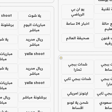
تقنية
يو ان بي
الرياضي
يلا شوت
a shoot
 حالة
اخبار 24 ساعة
مباريات اليوم
برشلونة 
عليم
مباشر
 فنون
صحيفة العالم
ريال مدريد
يلا ش
فيه
مباشر
yalla shoot
مباريات 
!
مباش
 ببجي
شدات ببجي
ريال مدريد
يلا ش
ساط
تمارا
مباشر
 ببجي
شدات ببجي تابي
yalla shoot
مباريات 
ارا
مباش
جي تابي
ايتونز امريكي
برشلونة مباشر
ريال م
 سعودي
شحن يلا لودو
مباش
ساط
اقساط
ريال مدريد
يلا ش