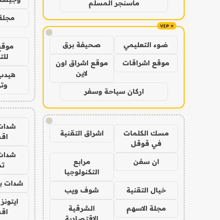
ماسنجر المسلم
مجلة 
!
ضوء التعليمي
صحيفة برق
موقع
للت
موقع اشراقات
موقع اشراق اون
لاين
هيدب
وتر
اركان سياحة وسفر
!
شدات
مسك الكلمات
اشراق التقنية
اق
في قوقل
شدات
ان سفن
مرابع
تم
التكنولوجيا
شدات بب
خيال التقنية
شوف ويب
ايتونز
مجلة الاسهم
الشرقية
اق
الاقتصادية