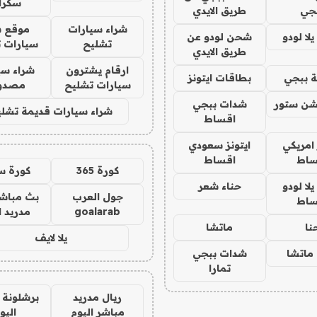
سكرا
جي
طريق الايدي
شراء سيارات
موقع ش
ا لودو
شحن لودو عن
تشليح
سيارات 
طريق الايدي
ارقام يشترون
شراء سي
 ببجي
بطاقات ايتونز
سيارات تشليح
مصدو
شن ستور
شدات ببجي
شراء سيارات قديمة تشلي
اقساط
 امريكي
ايتونز سعودي
ساط
اقساط
كورة 365
كورة س
ا لودو
حناء شعر
جول العرب
بث مباشر
ساط
goalarab
مدريد ا
نا
ماتشا
يلا لايف
ماتشا
شدات ببجي
تمارا
ريال مدريد
برشلونة 
مباشر اليوم
اليو