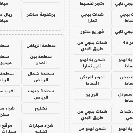
جي تابي
متجر تقسيط
مباش
 ببجي
شدات ببجي
برشلونة مباشر
ريال م
ساط
تمارا
مباش
جي تابي
فور يو ستور
4u
شدات ببجي عن
سطحة الرياض
سطح
طريق الايدي
سطحة بين
سطح
ا لودو
شحن يلا لودو
المدن
هيدرو
ساط
تابي تمارا
سطحة شمال
سطحة 
 ببجي
ايتونز امريكي
الرياض
الري
ساط
اقساط
سطحة جنوب
اقرب س
 سعودي
فور يو
الرياض
ساط
تشليح
شراء سي
شدات
شدات ببجي عن
سكرا
جي
طريق الايدي
شراء سيارات
موقع ش
ا لودو
شحن لودو عن
تشليح
سيارات 