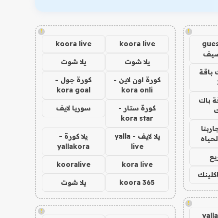
!
!
koora live
koora live
gues
ضيف
يلا شوت
يلا شوت
 باقة
كورة اون لاين -
كورة جول -
kora goal
kora onli
ة باك
كورة ستار -
سوريا لايف
ك
kora star
اربنا
يلا لايف - yalla
يلا كورة -
لحياه
yallakora
live
يع
kooralive
kora live
اكلينك
koora 365
يلا شوت
!
!
yall