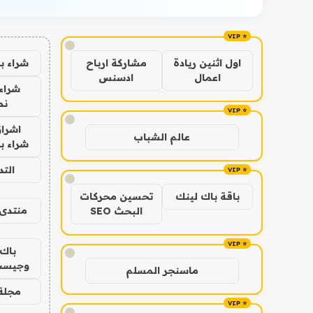
!
شراء ب
اول اثنين ريادة
مشاركة ارباح
اعمال
ادسنس
شراء 
نص
!
اشراق
عالم الشباب
شراء با
الت
!
باقة باك لينك
تحسين محركات
منتدى 
البحث SEO
باك 
!
وجيست
ماسنجر المسلم
مجلة 
!