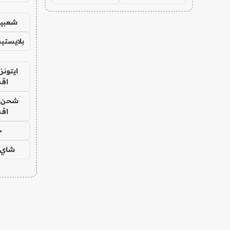
شعبية
بلايستي
ايتونز
اق
شحن يل
اق
ح
شاي 