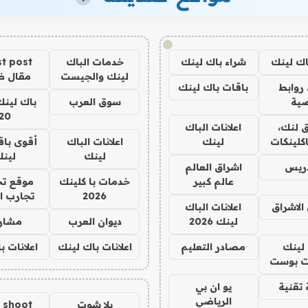
!
اك لينك
شراء باك لينك
خدمات الباك
t post
لينك والجيست
مقال 
روابط
باقات باك لينك
ية
سوق العرب
باك لينك
20
 لنك،
اعلانات الباك
كلينكات
لينك
اعلانات الباك
أقوى باق
لينك
لين
دريس
اشراق العالم
عالم كبير
خدمات با كلينك
موقع تج
2026
تجارب ا
الاشراق
اعلانات الباك
لينك 2026
ديوان العرب
مشار
لينك
مصادر التعليم
اعلانات باك لينك
اعلانات ب
 بوست
تقنية
يو ان بي
الرياضي
يلا شوت
a shoot