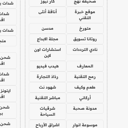
صحيفة نهج
كار نيوز
شدات بب
موقع خبرة
أناقة أنثى
شدات
التقني
اق
متورخ
مدسن
شدات بب
روتانا تسويق
مجلة الابداع
متجر 
نادي الترددات
استشارات اون
لاين
شحن يل
اق
المعارف
هيدب فيديو
شدات
رمح التقنية
رذاذ التجارة
اق
طعم وكيف
شهود نت
ايتونز
اق
أركاني
مباشر التقنية
شحن 
مدونة صحبة
شرقيات
بب
السياحة
شحن يل
موسوعة انوار
اشراق الأرباح