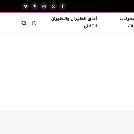
X
فيسبوك
الانستغرام
بينتيريست
فيميو
(Twitter)
محركات
آفاق الطيران والطيران
ات
التقني