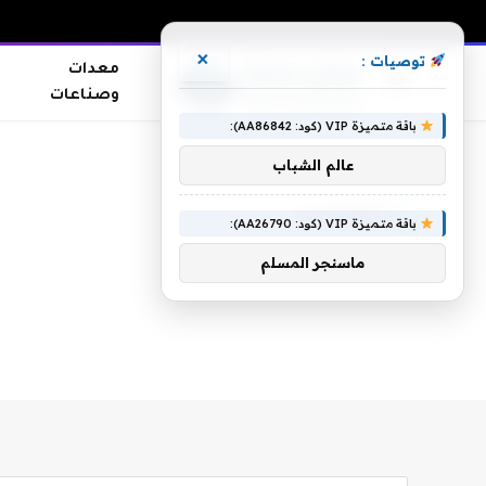
×
توصيات :
معدات
وصناعات
باقة متميزة VIP (كود: AA86842):
الرئيسية
»
البقدونس
عالم الشباب
البقدونس
باقة متميزة VIP (كود: AA26790):
ماسنجر المسلم