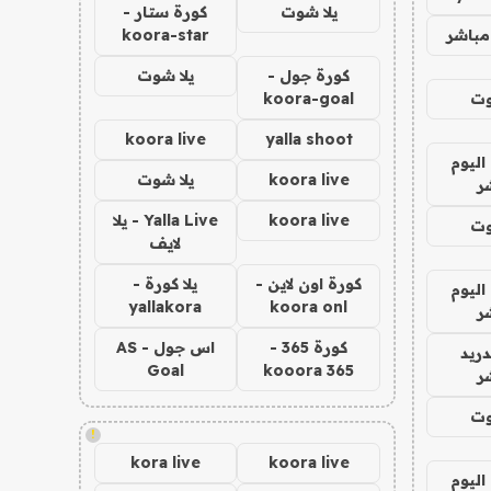
يلا شوت
كورة ستار -
مباشر
koora-star
كورة جول -
يلا شوت
وت
koora-goal
koora live
yalla shoot
اليوم
koora live
يلا شوت
ر
koora live
Yalla Live - يلا
وت
لايف
كورة اون لاين -
يلا كورة -
اليوم
yallakora
koora onl
ر
كورة 365 -
اس جول - AS
دريد
Goal
kooora 365
ر
وت
!
kora live
koora live
اليوم