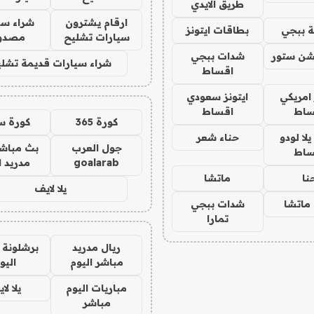
طريق الايدي
ارقام يشترون
شراء سي
 ببجي
بطاقات ايتونز
سيارات تشليح
مصدو
شن ستور
شدات ببجي
شراء سيارات قديمة تشلي
اقساط
 امريكي
ايتونز سعودي
ساط
اقساط
كورة 365
كورة س
ا لودو
حناء شعر
جول العرب
بث مباشر
ساط
goalarab
مدريد ا
نا
ماتشا
يلا لايف
ماتشا
شدات ببجي
تمارا
ريال مدريد
برشلونة 
مباشر اليوم
اليو
مباريات اليوم
يلا لا
مباشر