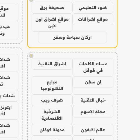
ضوء التعليمي
صحيفة برق
موقع
للت
موقع اشراقات
موقع اشراق اون
لاين
هيدب
وتر
اركان سياحة وسفر
!
شدات
مسك الكلمات
اشراق التقنية
اق
في قوقل
شدات
ان سفن
مرابع
تم
التكنولوجيا
شدات بب
خيال التقنية
شوف ويب
ايتونز
مجلة الاسهم
الشرقية
اق
الاقتصادية
شدات
عالم الايفون
مدونة كوكان
اق