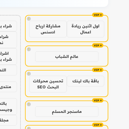
!
شراء ب
اول اثنين ريادة
مشاركة ارباح
اعمال
ادسنس
شراء 
نص
!
اشراق
عالم الشباب
شراء با
الت
!
باقة باك لينك
تحسين محركات
منتدى 
البحث SEO
باك 
!
وجيست
ماسنجر المسلم
مجلة 
!