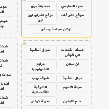
ضوء التعليمي
صحيفة برق
موقع
للت
موقع اشراقات
موقع اشراق اون
لاين
هيدب
وتر
اركان سياحة وسفر
!
شدات
مسك الكلمات
اشراق التقنية
اق
في قوقل
شدات
ان سفن
مرابع
تم
التكنولوجيا
شدات بب
خيال التقنية
شوف ويب
ايتونز
مجلة الاسهم
الشرقية
اق
الاقتصادية
شدات
عالم الايفون
مدونة كوكان
اق