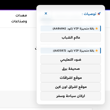
×
توصيات :
معدات
وصناعات
باقة متميزة VIP (كود: AA86842):
الرئيسية
»
التأثير الاجتماعي للإنترنت
عالم الشباب
التأثير الاجتماعي للإنترنت
باقة متميزة VIP (كود: AA35872):
ضوء التعليمي
صحيفة برق
موقع اشراقات
موقع اشراق اون لاين
اركان سياحة وسفر