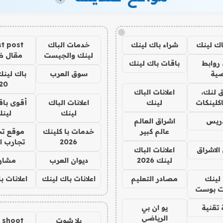
!
اك لينك
شراء باك لينك
خدمات الباك
t post
لينك والجيست
مقال 
روابط
باقات باك لينك
ية
سوق العرب
باك لينك
20
 لنك،
اعلانات الباك
كلينكات
لينك
اعلانات الباك
أقوى باق
لينك
لين
دريس
اشراق العالم
عالم كبير
خدمات با كلينك
موقع تج
2026
تجارب ا
الاشراق
اعلانات الباك
لينك 2026
ديوان العرب
مشار
لينك
مصادر التعليم
اعلانات باك لينك
اعلانات ب
 بوست
تقنية
يو ان بي
الرياضي
يلا شوت
a shoot