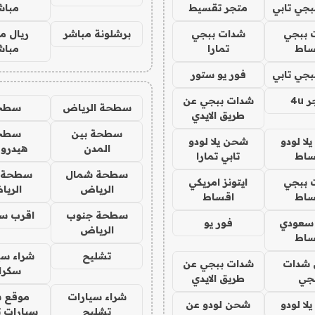
جي تابي
متجر تقسيط
مباش
 ببجي
شدات ببجي
برشلونة مباشر
ريال م
ساط
تمارا
مباش
جي تابي
فور يو ستور
4u
شدات ببجي عن
سطحة الرياض
سطح
طريق الايدي
سطحة بين
سطح
ا لودو
شحن يلا لودو
المدن
هيدرو
ساط
تابي تمارا
سطحة شمال
سطحة 
 ببجي
ايتونز امريكي
الرياض
الري
ساط
اقساط
سطحة جنوب
اقرب س
 سعودي
فور يو
الرياض
ساط
تشليح
شراء سي
شدات
شدات ببجي عن
سكرا
جي
طريق الايدي
شراء سيارات
موقع ش
ا لودو
شحن لودو عن
تشليح
سيارات 