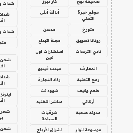
صحيفة نهج
كار نيوز
شدات بب
موقع خبرة
أناقة أنثى
شدات
التقني
اق
متورخ
مدسن
شدات بب
روتانا تسويق
مجلة الابداع
متجر 
نادي الترددات
استشارات اون
لاين
شحن يل
اق
المعارف
هيدب فيديو
شدات
رمح التقنية
رذاذ التجارة
اق
طعم وكيف
شهود نت
ايتونز
اق
أركاني
مباشر التقنية
شحن 
مدونة صحبة
شرقيات
بب
السياحة
شحن يل
موسوعة انوار
اشراق الأرباح