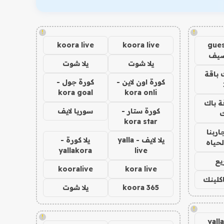
!
!
koora live
koora live
gues
ضيف
يلا شوت
يلا شوت
 باقة
كورة اون لاين -
كورة جول -
kora goal
kora onli
ة باك
كورة ستار -
سوريا لايف
ك
kora star
اربنا
يلا لايف - yalla
يلا كورة -
لحياه
yallakora
live
يع
kooralive
kora live
اكلينك
koora 365
يلا شوت
!
!
yall