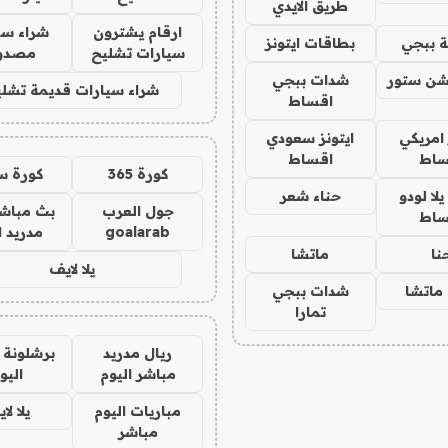
طريق الايدي
ارقام يشترون
شراء سي
 ببجي
بطاقات ايتونز
سيارات تشليح
مصدو
شن ستور
شدات ببجي
شراء سيارات قديمة تشلي
اقساط
 امريكي
ايتونز سعودي
ساط
اقساط
كورة 365
كورة س
ا لودو
حناء شعر
جول العرب
بث مباشر
ساط
goalarab
مدريد ا
نا
ماتشا
يلا لايف
ماتشا
شدات ببجي
تمارا
ريال مدريد
برشلونة 
مباشر اليوم
اليو
مباريات اليوم
يلا لا
مباشر