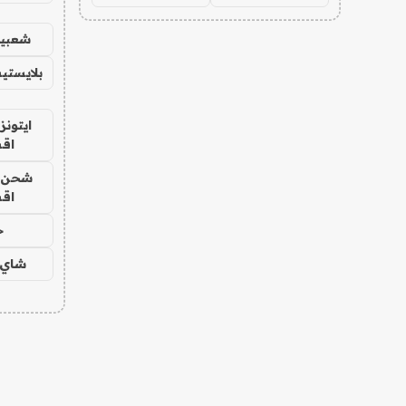
شعبية
بلايستي
ايتونز
اق
شحن يل
اق
ح
شاي 