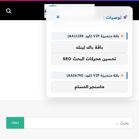
×
توصيات :
الرئيسية
»
التبادل
باقة متميزة VIP (كود: AA11138):
التبادل
باقة باك لينك
تحسين محركات البحث SEO
باقة متميزة VIP (كود: AA26790):
ماسنجر المسلم