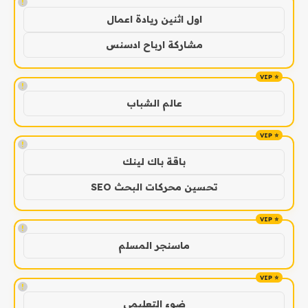
!
اول اثنين ريادة اعمال
مشاركة ارباح ادسنس
!
عالم الشباب
!
باقة باك لينك
تحسين محركات البحث SEO
!
ماسنجر المسلم
!
ضوء التعليمي