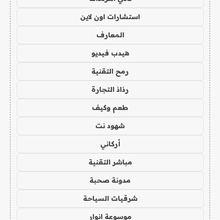
استشارات اون لاين
المعارف
هيدب فيديو
رمح التقنية
رذاذ التجارة
طعم وكيف
شهود نت
أركاني
مباشر التقنية
مدونة صحبة
شرقيات السياحة
موسوعة انوار