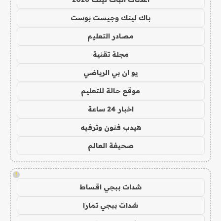
باك لينك وجيست بوست
مصادر التعليم
مجلة تقنية
يو ان بي الرياضي
موقع حالة للتعليم
اخبار 24 ساعة
هيدب فنون وترفيه
صحيفة العالم
!
شدات ببجي اقساط
شدات ببجي تمارا