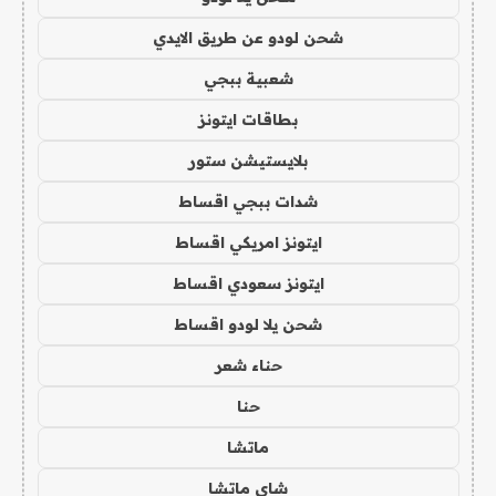
شحن لودو عن طريق الايدي
شعبية ببجي
بطاقات ايتونز
بلايستيشن ستور
شدات ببجي اقساط
ايتونز امريكي اقساط
ايتونز سعودي اقساط
شحن يلا لودو اقساط
حناء شعر
حنا
ماتشا
شاي ماتشا