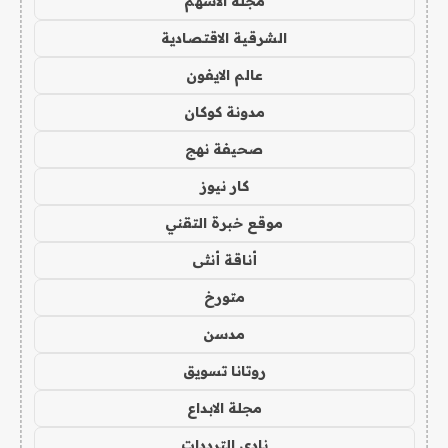
مجلة الاسهم
الشرقية الاقتصادية
عالم الايفون
مدونة كوكان
صحيفة نهج
كار نيوز
موقع خبرة التقني
أناقة أنثى
متورخ
مدسن
روتانا تسويق
مجلة الابداع
نادي الترددات