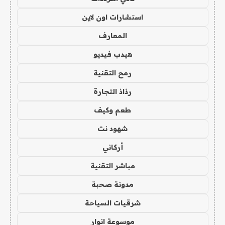
استشارات اون لاين
المعارف
هيدب فيديو
رمح التقنية
رذاذ التجارة
طعم وكيف
شهود نت
أركاني
مباشر التقنية
مدونة صحبة
شرقيات السياحة
موسوعة انوار