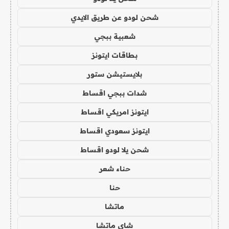
شحن لودو عن طريق الايدي
شعبية ببجي
بطاقات ايتونز
بلايستيشن ستور
شدات ببجي اقساط
ايتونز امريكي اقساط
ايتونز سعودي اقساط
شحن يلا لودو اقساط
حناء شعر
حنا
ماتشا
شاي ماتشا