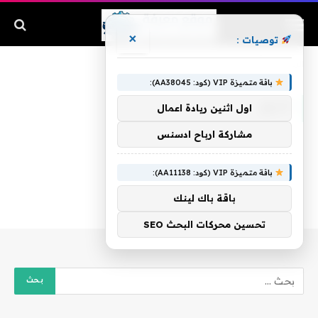
×
توصيات :
الرئيسية
»
التبغ
باقة متميزة VIP (كود: AA38045):
التبغ
اول اثنين ريادة اعمال
مشاركة ارباح ادسنس
باقة متميزة VIP (كود: AA11138):
باقة باك لينك
تحسين محركات البحث SEO