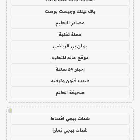
باك لينك وجيست بوست
مصادر التعليم
مجلة تقنية
يو ان بي الرياضي
موقع حالة للتعليم
اخبار 24 ساعة
هيدب فنون وترفيه
صحيفة العالم
!
شدات ببجي اقساط
شدات ببجي تمارا