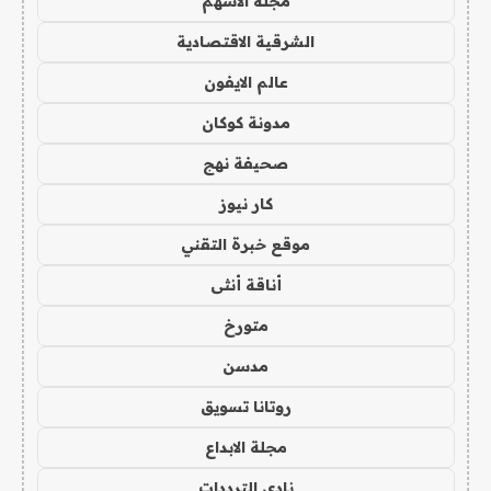
مجلة الاسهم
الشرقية الاقتصادية
عالم الايفون
مدونة كوكان
صحيفة نهج
كار نيوز
موقع خبرة التقني
أناقة أنثى
متورخ
مدسن
روتانا تسويق
مجلة الابداع
نادي الترددات