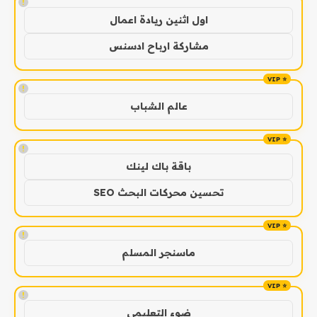
!
اول اثنين ريادة اعمال
مشاركة ارباح ادسنس
!
عالم الشباب
!
باقة باك لينك
تحسين محركات البحث SEO
!
ماسنجر المسلم
!
ضوء التعليمي