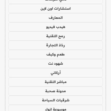
استشارات اون لاين
المعارف
هيدب فيديو
رمح التقنية
رذاذ التجارة
طعم وكيف
شهود نت
أركاني
مباشر التقنية
مدونة صحبة
شرقيات السياحة
موسوعة انوار