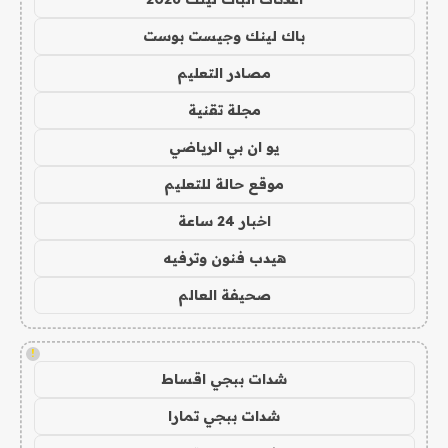
باك لينك وجيست بوست
مصادر التعليم
مجلة تقنية
يو ان بي الرياضي
موقع حالة للتعليم
اخبار 24 ساعة
هيدب فنون وترفيه
صحيفة العالم
!
شدات ببجي اقساط
شدات ببجي تمارا