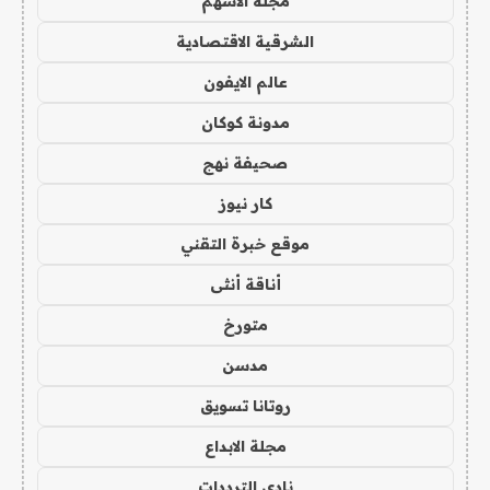
مجلة الاسهم
الشرقية الاقتصادية
عالم الايفون
مدونة كوكان
صحيفة نهج
كار نيوز
موقع خبرة التقني
أناقة أنثى
متورخ
مدسن
روتانا تسويق
مجلة الابداع
نادي الترددات