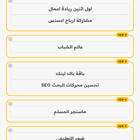
!
اول اثنين ريادة اعمال
مشاركة ارباح ادسنس
!
عالم الشباب
!
باقة باك لينك
تحسين محركات البحث SEO
!
ماسنجر المسلم
!
ضوء التعليمي