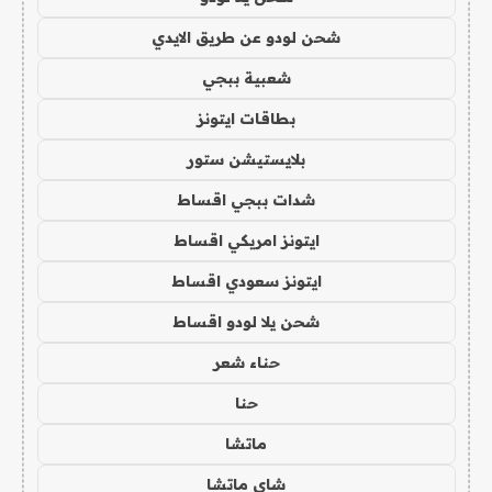
شحن لودو عن طريق الايدي
شعبية ببجي
بطاقات ايتونز
بلايستيشن ستور
شدات ببجي اقساط
ايتونز امريكي اقساط
ايتونز سعودي اقساط
شحن يلا لودو اقساط
حناء شعر
حنا
ماتشا
شاي ماتشا