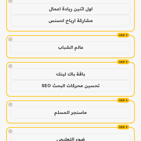
!
اول اثنين ريادة اعمال
مشاركة ارباح ادسنس
!
عالم الشباب
!
باقة باك لينك
تحسين محركات البحث SEO
!
ماسنجر المسلم
!
ضوء التعليمي