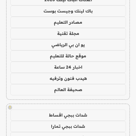
باك لينك وجيست بوست
مصادر التعليم
مجلة تقنية
يو ان بي الرياضي
موقع حالة للتعليم
اخبار 24 ساعة
هيدب فنون وترفيه
صحيفة العالم
!
شدات ببجي اقساط
شدات ببجي تمارا