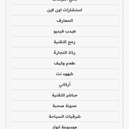
استشارات اون لاين
المعارف
هيدب فيديو
رمح التقنية
رذاذ التجارة
طعم وكيف
شهود نت
أركاني
مباشر التقنية
مدونة صحبة
شرقيات السياحة
موسوعة انوار