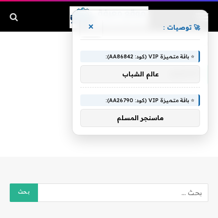
×
🚀 توصيات :
الرئيسية
»
الحكيم
⭐ باقة متميزة VIP (كود: AA86842):
الحكيم
عالم الشباب
⭐ باقة متميزة VIP (كود: AA26790):
ماسنجر المسلم