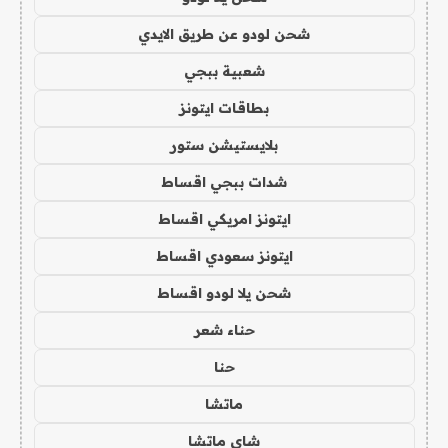
شحن لودو عن طريق الايدي
شعبية ببجي
بطاقات ايتونز
بلايستيشن ستور
شدات ببجي اقساط
ايتونز امريكي اقساط
ايتونز سعودي اقساط
شحن يلا لودو اقساط
حناء شعر
حنا
ماتشا
شاي ماتشا