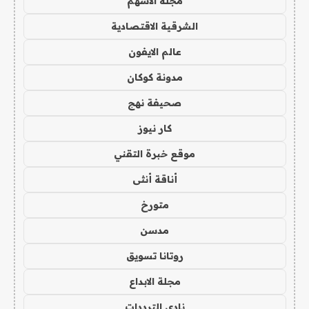
مجلة الاسهم
الشرقية الاقتصادية
عالم الايفون
مدونة كوكان
صحيفة نهج
كار نيوز
موقع خبرة التقني
أناقة أنثى
متورخ
مدسن
روتانا تسويق
مجلة الابداع
نادي الترددات