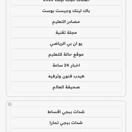
باك لينك وجيست بوست
مصادر التعليم
مجلة تقنية
يو ان بي الرياضي
موقع حالة للتعليم
اخبار 24 ساعة
هيدب فنون وترفيه
صحيفة العالم
!
شدات ببجي اقساط
شدات ببجي تمارا