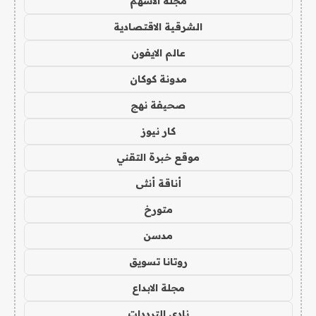
مجلة الاسهم
الشرقية الاقتصادية
عالم الايفون
مدونة كوكان
صحيفة نهج
كار نيوز
موقع خبرة التقني
أناقة أنثى
متورخ
مدسن
روتانا تسويق
مجلة الابداع
نادي الترددات