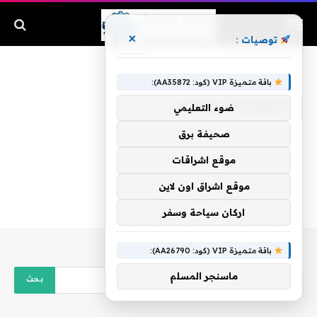
×
توصيات :
الرئيسية
»
الحلقة 142 ارطغرل
باقة متميزة VIP (كود: AA35872):
الحلقة 142 ارطغرل
ضوء التعليمي
صحيفة برق
موقع اشراقات
موقع اشراق اون لاين
اركان سياحة وسفر
باقة متميزة VIP (كود: AA26790):
ماسنجر المسلم