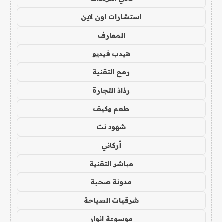
استشارات اون لاين
المعارف
هيدب فيديو
رمح التقنية
رذاذ التجارة
طعم وكيف
شهود نت
أركاني
مباشر التقنية
مدونة صحبة
شرقيات السياحة
موسوعة انوار