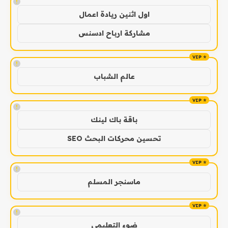
!
اول اثنين ريادة اعمال
مشاركة ارباح ادسنس
!
عالم الشباب
!
باقة باك لينك
تحسين محركات البحث SEO
!
ماسنجر المسلم
!
ضوء التعليمي