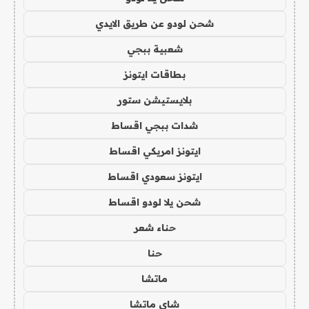
شحن لودو عن طريق الايدي
شعبية ببجي
بطاقات ايتونز
بلايستيشن ستور
شدات ببجي اقساط
ايتونز امريكي اقساط
ايتونز سعودي اقساط
شحن يلا لودو اقساط
حناء شعر
حنا
ماتشا
شاي ماتشا