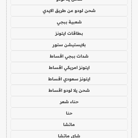
شحن لودو عن طريق الايدي
شعبية ببجي
بطاقات ايتونز
بلايستيشن ستور
شدات ببجي اقساط
ايتونز امريكي اقساط
ايتونز سعودي اقساط
شحن يلا لودو اقساط
حناء شعر
حنا
ماتشا
شاي ماتشا