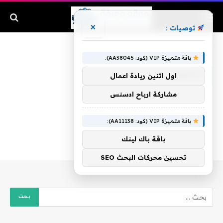
×
توصيات :
الرئيسية
»
الحمض
باقة متميزة VIP (كود: AA38045):
الحمض
اول اثنين ريادة اعمال
مشاركة ارباح ادسنس
باقة متميزة VIP (كود: AA11138):
باقة باك لينك
تحسين محركات البحث SEO