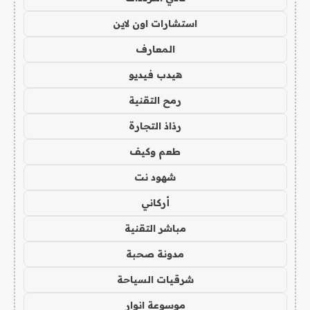
استشارات اون لاين
المعارف
هيدب فيديو
رمح التقنية
رذاذ التجارة
طعم وكيف
شهود نت
أركاني
مباشر التقنية
مدونة صحبة
شرقيات السياحة
موسوعة انوار