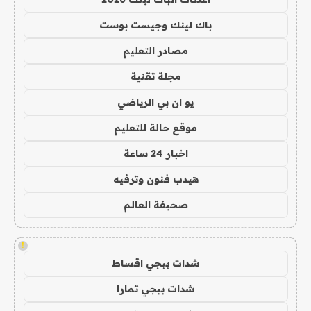
باك لينك وجيست بوست
مصادر التعليم
مجلة تقنية
يو ان بي الرياضي
موقع حالة للتعليم
اخبار 24 ساعة
هيدب فنون وترفيه
صحيفة العالم
!
شدات ببجي اقساط
شدات ببجي تمارا