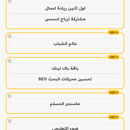
!
اول اثنين ريادة اعمال
مشاركة ارباح ادسنس
!
عالم الشباب
!
باقة باك لينك
تحسين محركات البحث SEO
!
ماسنجر المسلم
!
ضوء التعليمي