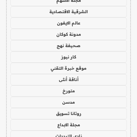
مجلة الاسهم
الشرقية الاقتصادية
عالم الايفون
مدونة كوكان
صحيفة نهج
كار نيوز
موقع خبرة التقني
أناقة أنثى
متورخ
مدسن
روتانا تسويق
مجلة الابداع
نادي الترددات