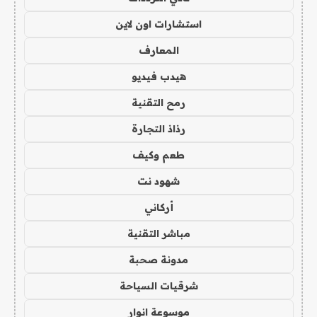
استشارات اون لاين
المعارف
هيدب فيديو
رمح التقنية
رذاذ التجارة
طعم وكيف
شهود نت
أركاني
مباشر التقنية
مدونة صحبة
شرقيات السياحة
موسوعة انوار