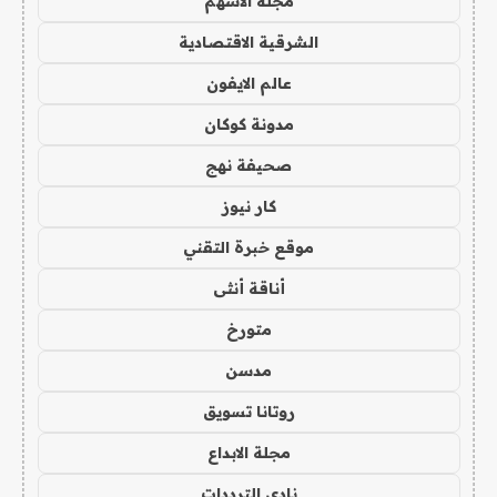
مجلة الاسهم
الشرقية الاقتصادية
عالم الايفون
مدونة كوكان
صحيفة نهج
كار نيوز
موقع خبرة التقني
أناقة أنثى
متورخ
مدسن
روتانا تسويق
مجلة الابداع
نادي الترددات