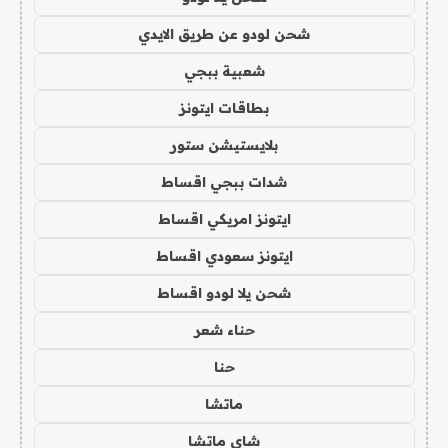
شحن لودو عن طريق الايدي
شعبية ببجي
بطاقات ايتونز
بلايستيشن ستور
شدات ببجي اقساط
ايتونز امريكي اقساط
ايتونز سعودي اقساط
شحن يلا لودو اقساط
حناء شعر
حنا
ماتشا
شاي ماتشا