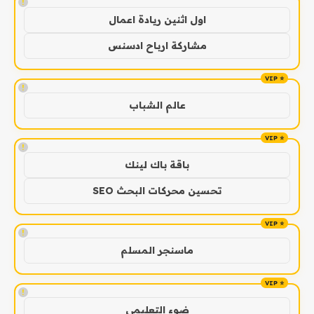
!
اول اثنين ريادة اعمال
مشاركة ارباح ادسنس
!
عالم الشباب
!
باقة باك لينك
تحسين محركات البحث SEO
!
ماسنجر المسلم
!
ضوء التعليمي