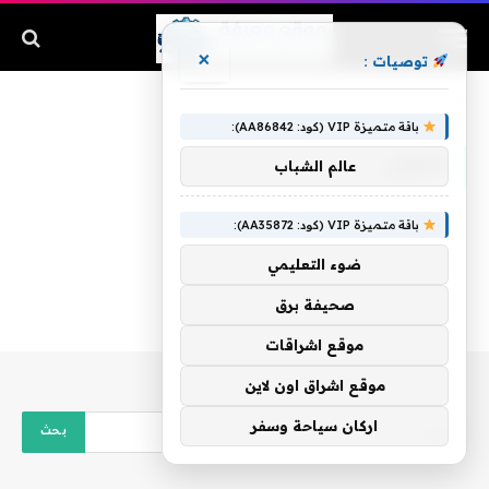
×
توصيات :
الرئيسية
»
الحوثي
باقة متميزة VIP (كود: AA86842):
الحوثي
عالم الشباب
باقة متميزة VIP (كود: AA35872):
ضوء التعليمي
صحيفة برق
موقع اشراقات
موقع اشراق اون لاين
اركان سياحة وسفر