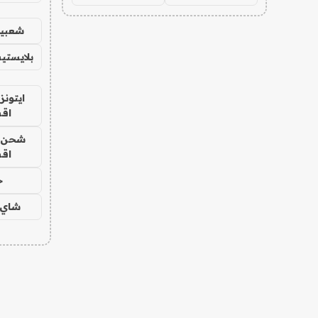
شعبية
بلايستي
ايتونز
اق
شحن يل
اق
ح
شاي 