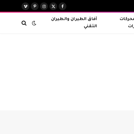
X
فيسبوك
الانستغرام
بينتيريست
فيميو
(Twitter)
محركات
آفاق الطيران والطيران
ات
التقني