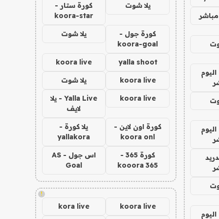
يلا شوت
كورة ستار -
مباشر
koora-star
كورة جول -
يلا شوت
وت
koora-goal
koora live
yalla shoot
اليوم
koora live
يلا شوت
ر
koora live
Yalla Live - يلا
وت
لايف
كورة اون لاين -
يلا كورة -
اليوم
yallakora
koora onl
ر
كورة 365 -
اس جول - AS
دريد
Goal
kooora 365
ر
وت
!
kora live
koora live
اليوم