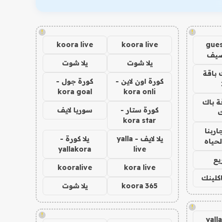
!
!
koora live
koora live
gues
ضيف
يلا شوت
يلا شوت
 باقة
كورة اون لاين -
كورة جول -
kora goal
kora onli
ة باك
كورة ستار -
سوريا لايف
ك
kora star
اربنا
يلا لايف - yalla
يلا كورة -
لحياه
yallakora
live
يع
kooralive
kora live
اكلينك
koora 365
يلا شوت
!
!
yall