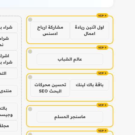
!
شراء ب
اول اثنين ريادة
مشاركة ارباح
اعمال
ادسنس
شراء 
نص
!
اشراق
عالم الشباب
شراء با
الت
!
باقة باك لينك
تحسين محركات
منتدى 
البحث SEO
باك 
!
وجيست
ماسنجر المسلم
مجلة 
!