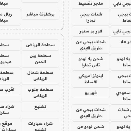
جي تابي
متجر تقسيط
مباش
 ببجي
شدات ببجي
برشلونة مباشر
ريال م
ساط
تمارا
مباش
جي تابي
فور يو ستور
4u
شدات ببجي عن
سطحة الرياض
سطح
طريق الايدي
سطحة بين
سطح
ا لودو
شحن يلا لودو
المدن
هيدرو
ساط
تابي تمارا
سطحة شمال
سطحة 
 ببجي
ايتونز امريكي
الرياض
الري
ساط
اقساط
سطحة جنوب
اقرب س
 سعودي
فور يو
الرياض
ساط
تشليح
شراء سي
شدات
شدات ببجي عن
سكرا
جي
طريق الايدي
شراء سيارات
موقع ش
ا لودو
شحن لودو عن
تشليح
سيارات 