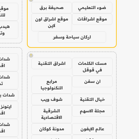
ضوء التعليمي
صحيفة برق
موقع
للت
موقع اشراقات
موقع اشراق اون
لاين
هيدب
وتر
اركان سياحة وسفر
!
شدات
مسك الكلمات
اشراق التقنية
اق
في قوقل
شدات
ان سفن
مرابع
تم
التكنولوجيا
شدات بب
خيال التقنية
شوف ويب
ايتونز
مجلة الاسهم
الشرقية
اق
الاقتصادية
شدات
عالم الايفون
مدونة كوكان
اق