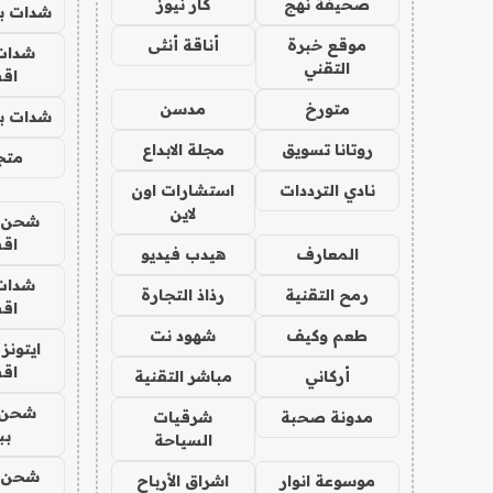
صحيفة نهج
كار نيوز
شدات بب
موقع خبرة
أناقة أنثى
شدات
التقني
اق
متورخ
مدسن
شدات بب
روتانا تسويق
مجلة الابداع
متجر 
نادي الترددات
استشارات اون
لاين
شحن يل
اق
المعارف
هيدب فيديو
شدات
رمح التقنية
رذاذ التجارة
اق
طعم وكيف
شهود نت
ايتونز
اق
أركاني
مباشر التقنية
شحن 
مدونة صحبة
شرقيات
بب
السياحة
شحن يل
موسوعة انوار
اشراق الأرباح