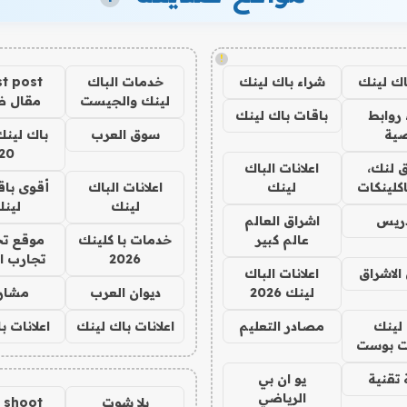
!
اك لينك
شراء باك لينك
خدمات الباك
t post
لينك والجيست
مقال 
روابط
باقات باك لينك
ية
سوق العرب
باك لينك
20
 لنك،
اعلانات الباك
كلينكات
لينك
اعلانات الباك
أقوى باق
لينك
لين
دريس
اشراق العالم
عالم كبير
خدمات با كلينك
موقع تج
2026
تجارب ا
الاشراق
اعلانات الباك
لينك 2026
ديوان العرب
مشار
لينك
مصادر التعليم
اعلانات باك لينك
اعلانات ب
 بوست
تقنية
يو ان بي
الرياضي
يلا شوت
a shoot