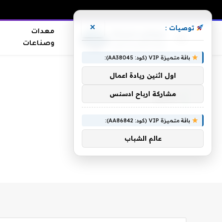
×
توصيات :
معدات
وصناعات
باقة متميزة VIP (كود: AA38045):
الرئيسية
»
الدمى
اول اثنين ريادة اعمال
مشاركة ارباح ادسنس
الدمى
باقة متميزة VIP (كود: AA86842):
عالم الشباب