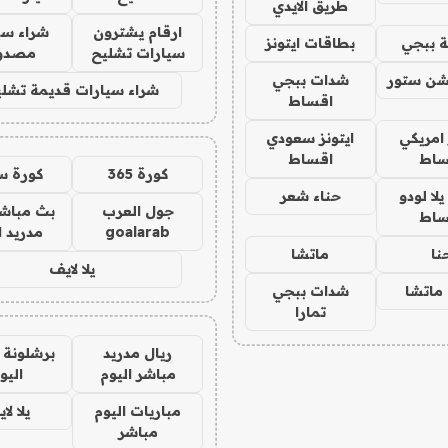
طريق الايدي
ارقام يشترون
شراء سي
 ببجي
بطاقات ايتونز
سيارات تشليح
مصدو
شن ستور
شدات ببجي
شراء سيارات قديمة تشلي
اقساط
 امريكي
ايتونز سعودي
ساط
اقساط
كورة 365
كورة س
ا لودو
حناء شعر
جول العرب
بث مباشر
ساط
goalarab
مدريد ا
نا
ماتشا
يلا لايف
ماتشا
شدات ببجي
تمارا
ريال مدريد
برشلونة 
مباشر اليوم
اليو
مباريات اليوم
يلا لا
مباشر