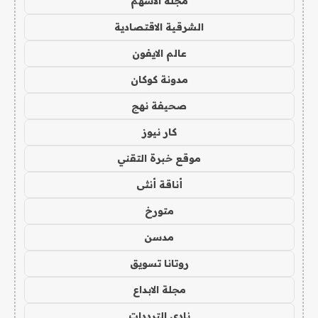
مجلة الاسهم
الشرقية الاقتصادية
عالم الايفون
مدونة كوكان
صحيفة نهج
كار نيوز
موقع خبرة التقني
أناقة أنثى
متورخ
مدسن
روتانا تسويق
مجلة الابداع
نادي الترددات