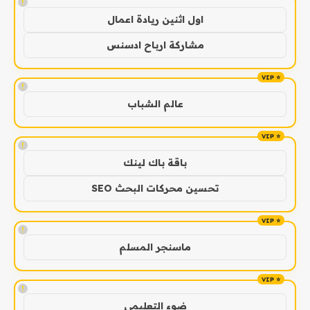
!
اول اثنين ريادة اعمال
مشاركة ارباح ادسنس
!
عالم الشباب
!
باقة باك لينك
تحسين محركات البحث SEO
!
ماسنجر المسلم
!
ضوء التعليمي