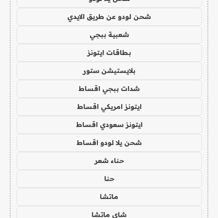
شحن لودو عن طريق الايدي
شعبية ببجي
بطاقات ايتونز
بلايستيشن ستور
شدات ببجي اقساط
ايتونز امريكي اقساط
ايتونز سعودي اقساط
شحن يلا لودو اقساط
حناء شعر
حنا
ماتشا
شاي ماتشا