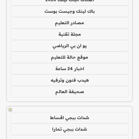
باك لينك وجيست بوست
مصادر التعليم
مجلة تقنية
يو ان بي الرياضي
موقع حالة للتعليم
اخبار 24 ساعة
هيدب فنون وترفيه
صحيفة العالم
!
شدات ببجي اقساط
شدات ببجي تمارا