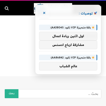
×
توصيات :
الرئيسية
»
الرحمن
باقة متميزة VIP (كود: AA38045):
الرحمن
اول اثنين ريادة اعمال
مشاركة ارباح ادسنس
باقة متميزة VIP (كود: AA86842):
عالم الشباب