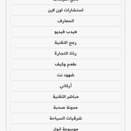
استشارات اون لاين
المعارف
هيدب فيديو
رمح التقنية
رذاذ التجارة
طعم وكيف
شهود نت
أركاني
مباشر التقنية
مدونة صحبة
شرقيات السياحة
موسوعة انوار