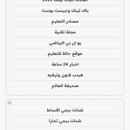
باك لينك وجيست بوست
مصادر التعليم
مجلة تقنية
يو ان بي الرياضي
موقع حالة للتعليم
اخبار 24 ساعة
هيدب فنون وترفيه
صحيفة العالم
!
شدات ببجي اقساط
شدات ببجي تمارا