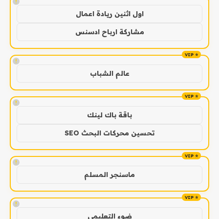
!
اول اثنين ريادة اعمال
مشاركة ارباح ادسنس
!
عالم الشباب
!
باقة باك لينك
تحسين محركات البحث SEO
!
ماسنجر المسلم
!
ضوء التعليمي