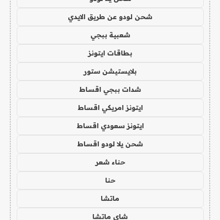
شحن لودو عن طريق الايدي
شعبية ببجي
بطاقات ايتونز
بلايستيشن ستور
شدات ببجي اقساط
ايتونز امريكي اقساط
ايتونز سعودي اقساط
شحن يلا لودو اقساط
حناء شعر
حنا
ماتشا
شاي ماتشا