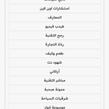
استشارات اون لاين
المعارف
هيدب فيديو
رمح التقنية
رذاذ التجارة
طعم وكيف
شهود نت
أركاني
مباشر التقنية
مدونة صحبة
شرقيات السياحة
موسوعة انوار