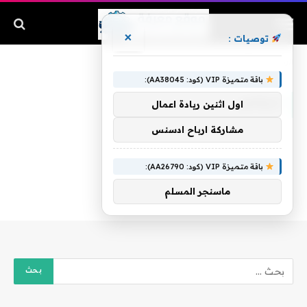
×
توصيات :
الرئيسية
»
الرقاص
باقة متميزة VIP (كود: AA38045):
الرقاص
اول اثنين ريادة اعمال
مشاركة ارباح ادسنس
باقة متميزة VIP (كود: AA26790):
ماسنجر المسلم