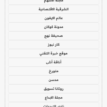
مجلة الاسهم
الشرقية الاقتصادية
عالم الايفون
مدونة كوكان
صحيفة نهج
كار نيوز
موقع خبرة التقني
أناقة أنثى
متورخ
مدسن
روتانا تسويق
مجلة الابداع
نادي الترددات