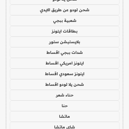
شحن لودو عن طريق الايدي
شعبية ببجي
بطاقات ايتونز
بلايستيشن ستور
شدات ببجي اقساط
ايتونز امريكي اقساط
ايتونز سعودي اقساط
شحن يلا لودو اقساط
حناء شعر
حنا
ماتشا
شاي ماتشا