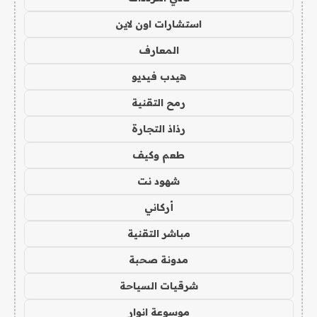
استشارات اون لاين
المعارف
هيدب فيديو
رمح التقنية
رذاذ التجارة
طعم وكيف
شهود نت
أركاني
مباشر التقنية
مدونة صحبة
شرقيات السياحة
موسوعة انوار