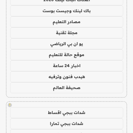
باك لينك وجيست بوست
مصادر التعليم
مجلة تقنية
يو ان بي الرياضي
موقع حالة للتعليم
اخبار 24 ساعة
هيدب فنون وترفيه
صحيفة العالم
!
شدات ببجي اقساط
شدات ببجي تمارا