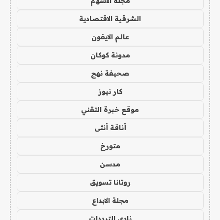
مجلة الاسهم
الشرقية الاقتصادية
عالم الايفون
مدونة كوكان
صحيفة نهج
كار نيوز
موقع خبرة التقني
أناقة أنثى
متورخ
مدسن
روتانا تسويق
مجلة الابداع
نادي الترددات