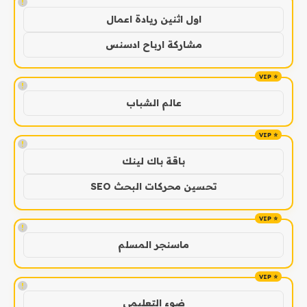
!
اول اثنين ريادة اعمال
مشاركة ارباح ادسنس
!
عالم الشباب
!
باقة باك لينك
تحسين محركات البحث SEO
!
ماسنجر المسلم
!
ضوء التعليمي