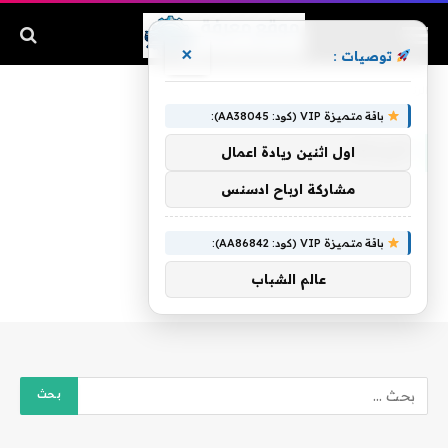
×
توصيات :
الرئيسية
»
الزراعة
باقة متميزة VIP (كود: AA38045):
الزراعة
اول اثنين ريادة اعمال
مشاركة ارباح ادسنس
باقة متميزة VIP (كود: AA86842):
عالم الشباب