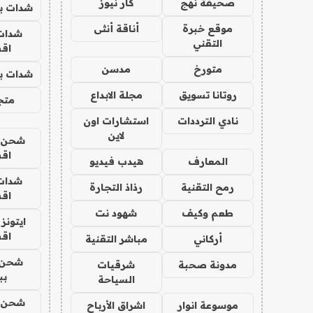
صحيفة نهج
كار نيوز
شدات بب
موقع خبرة
أناقة أنثى
شدات
التقني
اق
متورخ
مدسن
شدات بب
روتانا تسويق
مجلة الابداع
متجر 
نادي الترددات
استشارات اون
لاين
شحن يل
اق
المعارف
هيدب فيديو
شدات
رمح التقنية
رذاذ التجارة
اق
طعم وكيف
شهود نت
ايتونز
اق
أركاني
مباشر التقنية
شحن 
مدونة صحبة
شرقيات
بب
السياحة
شحن يل
موسوعة انوار
اشراق الأرباح