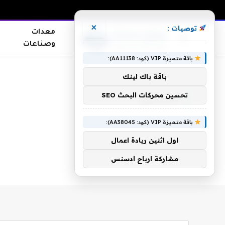
×
توصيات :
معدات
وصناعات
باقة متميزة VIP (كود: AA11138):
الرئيسية
»
السماري
باقة باك لينك
تحسين محركات البحث SEO
السماري
باقة متميزة VIP (كود: AA38045):
اول اثنين ريادة اعمال
مشاركة ارباح ادسنس