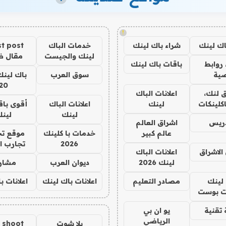
!
اك لينك
شراء باك لينك
خدمات الباك
t post
لينك والجيست
مقال 
روابط
باقات باك لينك
ية
سوق العرب
باك لينك
20
 لنك،
اعلانات الباك
كلينكات
لينك
اعلانات الباك
أقوى باق
لينك
لين
دريس
اشراق العالم
عالم كبير
خدمات با كلينك
موقع تج
2026
تجارب ا
الاشراق
اعلانات الباك
لينك 2026
ديوان العرب
مشار
لينك
مصادر التعليم
اعلانات باك لينك
اعلانات ب
 بوست
تقنية
يو ان بي
الرياضي
يلا شوت
a shoot