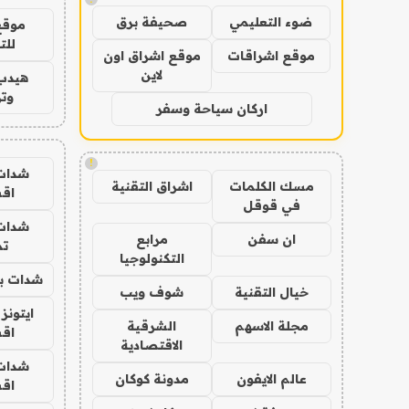
ضوء التعليمي
صحيفة برق
موقع
للت
موقع اشراقات
موقع اشراق اون
لاين
هيدب
وتر
اركان سياحة وسفر
!
شدات
مسك الكلمات
اشراق التقنية
اق
في قوقل
شدات
ان سفن
مرابع
تم
التكنولوجيا
شدات بب
خيال التقنية
شوف ويب
ايتونز
مجلة الاسهم
الشرقية
اق
الاقتصادية
شدات
عالم الايفون
مدونة كوكان
اق