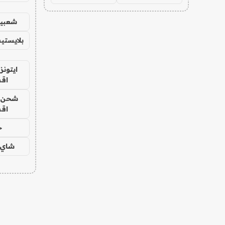
شعبية
بلايستي
ايتونز
اق
شحن يل
اق
ح
شاي 