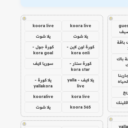
!
!
koora live
koora live
gues
ضيف
يلا شوت
يلا شوت
 باقة
كورة اون لاين -
كورة جول -
kora goal
kora onli
ة باك
كورة ستار -
سوريا لايف
ك
kora star
اربنا
يلا لايف - yalla
يلا كورة -
لحياه
yallakora
live
يع
kooralive
kora live
اكلينك
koora 365
يلا شوت
!
!
yall