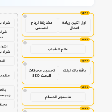
!
شراء ب
اول اثنين ريادة
مشاركة ارباح
اعمال
ادسنس
شراء 
نص
!
اشراق
عالم الشباب
شراء با
الت
!
باقة باك لينك
تحسين محركات
منتدى 
البحث SEO
باك 
!
وجيست
ماسنجر المسلم
مجلة 
!