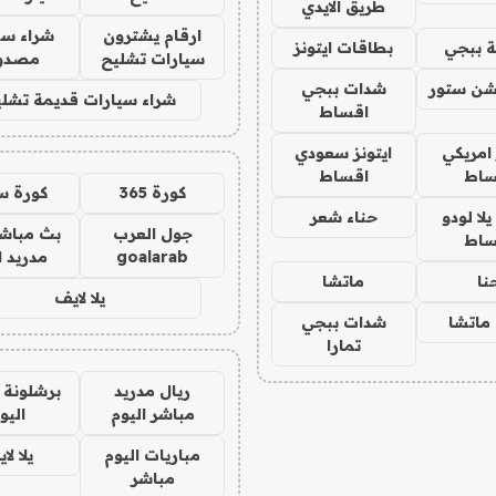
طريق الايدي
ارقام يشترون
شراء سي
 ببجي
بطاقات ايتونز
سيارات تشليح
مصدو
شن ستور
شدات ببجي
شراء سيارات قديمة تشلي
اقساط
 امريكي
ايتونز سعودي
ساط
اقساط
كورة 365
كورة س
ا لودو
حناء شعر
جول العرب
بث مباشر
ساط
goalarab
مدريد ا
نا
ماتشا
يلا لايف
ماتشا
شدات ببجي
تمارا
ريال مدريد
برشلونة 
مباشر اليوم
اليو
مباريات اليوم
يلا لا
مباشر