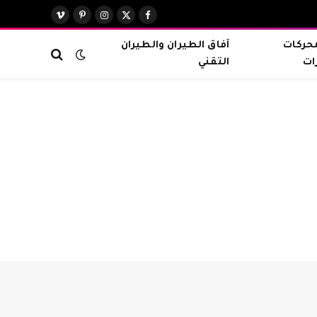
X
فيسبوك
الانستغرام
بينتيريست
فيميو
(Twitter)
محركات
آفاق الطيران والطيران
ات
التقني