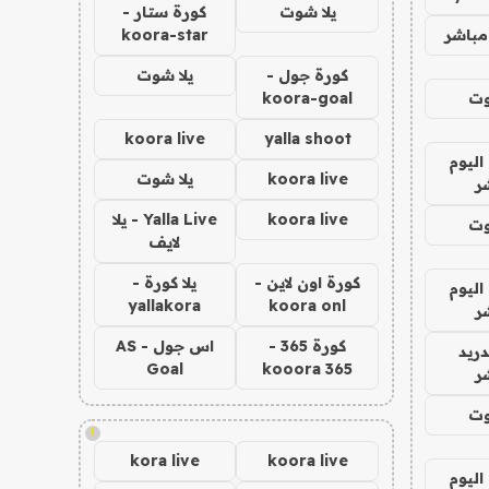
يلا شوت
كورة ستار -
مباشر
koora-star
كورة جول -
يلا شوت
وت
koora-goal
koora live
yalla shoot
اليوم
koora live
يلا شوت
ر
koora live
Yalla Live - يلا
وت
لايف
كورة اون لاين -
يلا كورة -
اليوم
yallakora
koora onl
ر
كورة 365 -
اس جول - AS
دريد
Goal
kooora 365
ر
وت
!
kora live
koora live
اليوم