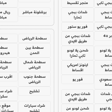
جي تابي
متجر تقسيط
مباش
 ببجي
شدات ببجي
برشلونة مباشر
ريال م
ساط
تمارا
مباش
جي تابي
فور يو ستور
4u
شدات ببجي عن
سطحة الرياض
سطح
طريق الايدي
سطحة بين
سطح
ا لودو
شحن يلا لودو
المدن
هيدرو
ساط
تابي تمارا
سطحة شمال
سطحة 
 ببجي
ايتونز امريكي
الرياض
الري
ساط
اقساط
سطحة جنوب
اقرب س
 سعودي
فور يو
الرياض
ساط
تشليح
شراء سي
شدات
شدات ببجي عن
سكرا
جي
طريق الايدي
شراء سيارات
موقع ش
ا لودو
شحن لودو عن
تشليح
سيارات 