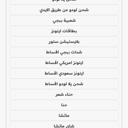
شحن لودو عن طريق الايدي
شعبية ببجي
بطاقات ايتونز
بلايستيشن ستور
شدات ببجي اقساط
ايتونز امريكي اقساط
ايتونز سعودي اقساط
شحن يلا لودو اقساط
حناء شعر
حنا
ماتشا
شاي ماتشا