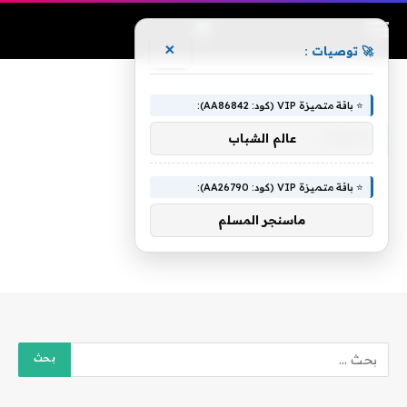
×
🚀 توصيات :
الرئيسية
»
السنة
⭐ باقة متميزة VIP (كود: AA86842):
السنة
عالم الشباب
⭐ باقة متميزة VIP (كود: AA26790):
ماسنجر المسلم