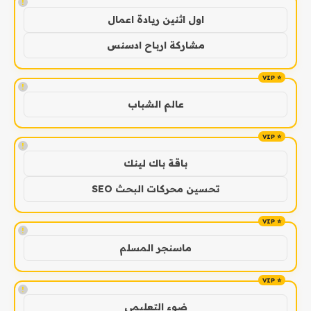
!
اول اثنين ريادة اعمال
مشاركة ارباح ادسنس
!
عالم الشباب
!
باقة باك لينك
تحسين محركات البحث SEO
!
ماسنجر المسلم
!
ضوء التعليمي