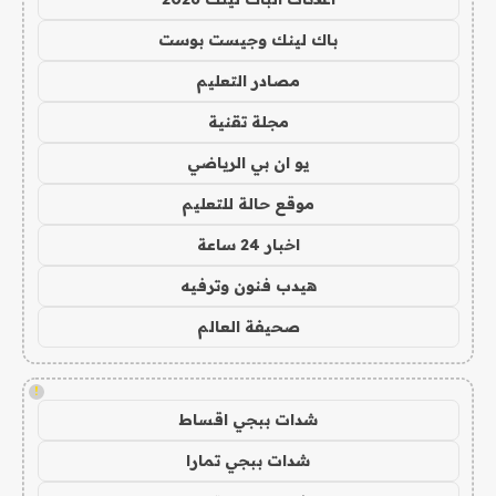
باك لينك وجيست بوست
مصادر التعليم
مجلة تقنية
يو ان بي الرياضي
موقع حالة للتعليم
اخبار 24 ساعة
هيدب فنون وترفيه
صحيفة العالم
!
شدات ببجي اقساط
شدات ببجي تمارا