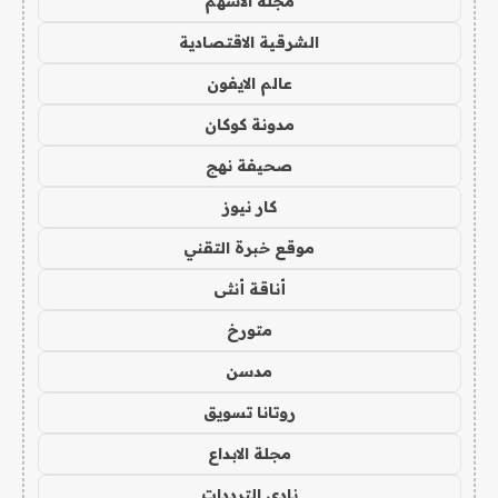
مجلة الاسهم
الشرقية الاقتصادية
عالم الايفون
مدونة كوكان
صحيفة نهج
كار نيوز
موقع خبرة التقني
أناقة أنثى
متورخ
مدسن
روتانا تسويق
مجلة الابداع
نادي الترددات