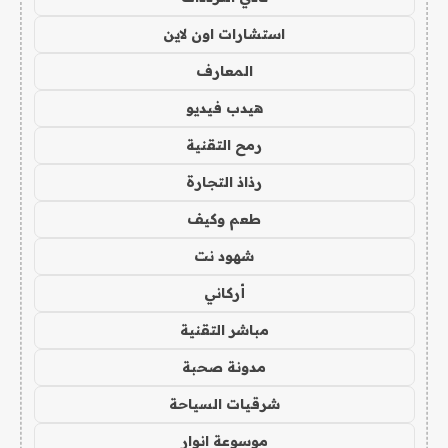
استشارات اون لاين
المعارف
هيدب فيديو
رمح التقنية
رذاذ التجارة
طعم وكيف
شهود نت
أركاني
مباشر التقنية
مدونة صحبة
شرقيات السياحة
موسوعة انوار