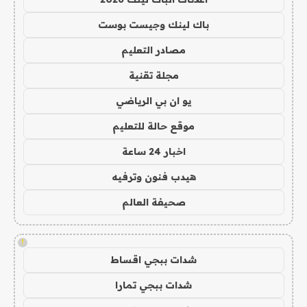
باك لينك وجيست بوست
مصادر التعليم
مجلة تقنية
يو ان بي الرياضي
موقع حالة للتعليم
اخبار 24 ساعة
هيدب فنون وترفيه
صحيفة العالم
!
شدات ببجي اقساط
شدات ببجي تمارا