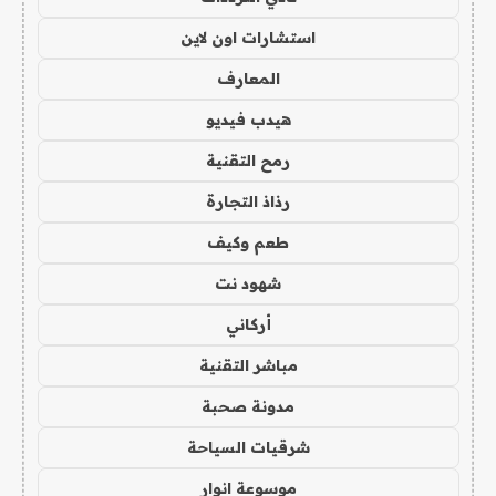
استشارات اون لاين
المعارف
هيدب فيديو
رمح التقنية
رذاذ التجارة
طعم وكيف
شهود نت
أركاني
مباشر التقنية
مدونة صحبة
شرقيات السياحة
موسوعة انوار