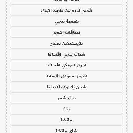
شحن لودو عن طريق الايدي
شعبية ببجي
بطاقات ايتونز
بلايستيشن ستور
شدات ببجي اقساط
ايتونز امريكي اقساط
ايتونز سعودي اقساط
شحن يلا لودو اقساط
حناء شعر
حنا
ماتشا
شاي ماتشا