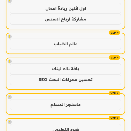
!
اول اثنين ريادة اعمال
مشاركة ارباح ادسنس
!
عالم الشباب
!
باقة باك لينك
تحسين محركات البحث SEO
!
ماسنجر المسلم
!
ضوء التعليمي