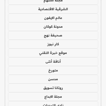
مجلة الاسهم
الشرقية الاقتصادية
عالم الايفون
مدونة كوكان
صحيفة نهج
كار نيوز
موقع خبرة التقني
أناقة أنثى
متورخ
مدسن
روتانا تسويق
مجلة الابداع
نادي الترددات