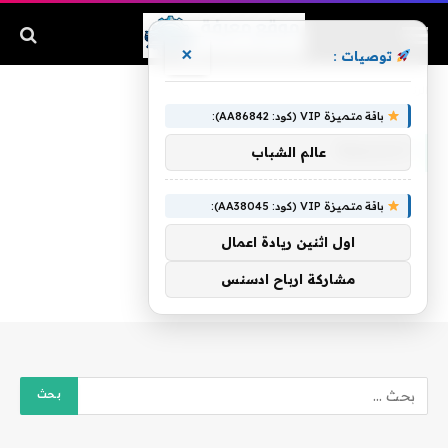
×
توصيات :
الرئيسية
»
الشمعة
باقة متميزة VIP (كود: AA86842):
الشمعة
عالم الشباب
باقة متميزة VIP (كود: AA38045):
اول اثنين ريادة اعمال
مشاركة ارباح ادسنس