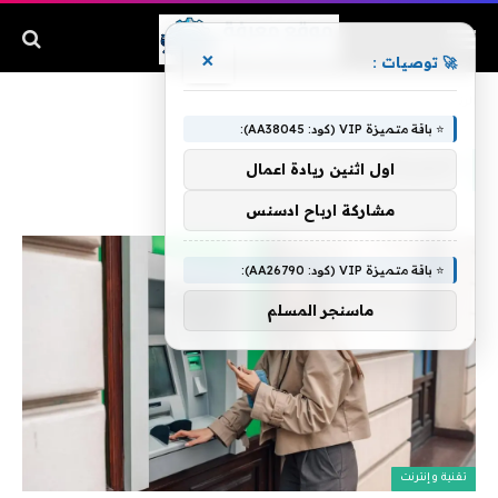
×
🚀 توصيات :
الرئيسية
»
الصراف
⭐ باقة متميزة VIP (كود: AA38045):
الصراف
اول اثنين ريادة اعمال
مشاركة ارباح ادسنس
⭐ باقة متميزة VIP (كود: AA26790):
ماسنجر المسلم
تقنية وإنترنت