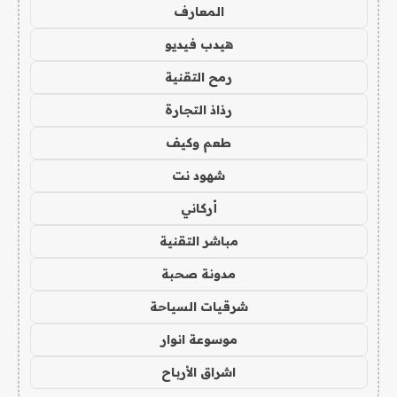
المعارف
هيدب فيديو
رمح التقنية
رذاذ التجارة
طعم وكيف
شهود نت
أركاني
مباشر التقنية
مدونة صحبة
شرقيات السياحة
موسوعة انوار
اشراق الأرباح