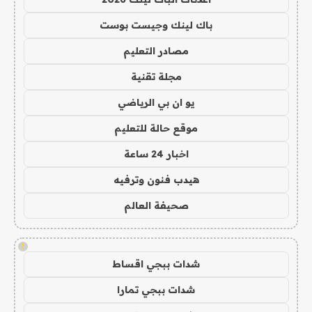
باك لينك وجيست بوست
مصادر التعليم
مجلة تقنية
يو ان بي الرياضي
موقع حالة للتعليم
اخبار 24 ساعة
هيدب فنون وترفيه
صحيفة العالم
!
شدات ببجي اقساط
شدات ببجي تمارا