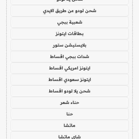
شحن لودو عن طريق الايدي
شعبية ببجي
بطاقات ايتونز
بلايستيشن ستور
شدات ببجي اقساط
ايتونز امريكي اقساط
ايتونز سعودي اقساط
شحن يلا لودو اقساط
حناء شعر
حنا
ماتشا
شاي ماتشا