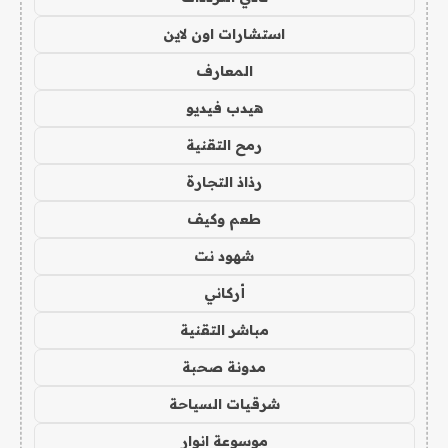
استشارات اون لاين
المعارف
هيدب فيديو
رمح التقنية
رذاذ التجارة
طعم وكيف
شهود نت
أركاني
مباشر التقنية
مدونة صحبة
شرقيات السياحة
موسوعة انوار