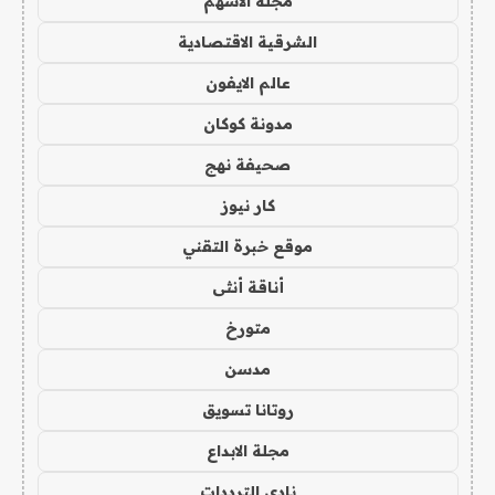
مجلة الاسهم
الشرقية الاقتصادية
عالم الايفون
مدونة كوكان
صحيفة نهج
كار نيوز
موقع خبرة التقني
أناقة أنثى
متورخ
مدسن
روتانا تسويق
مجلة الابداع
نادي الترددات