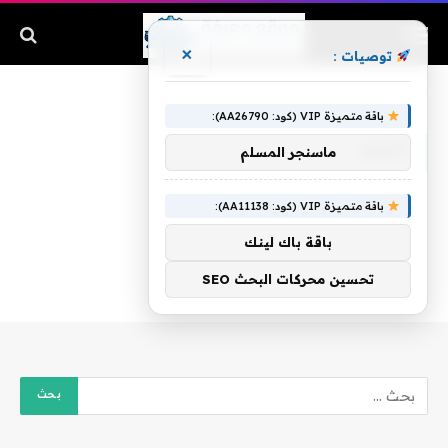
×
توصيات :
الرئيسية
»
الصف
باقة متميزة VIP (كود: AA26790):
الصف
ماسنجر المسلم
باقة متميزة VIP (كود: AA11138):
باقة باك لينك
تحسين محركات البحث SEO