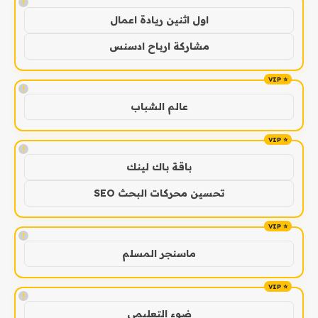
!
اول اثنين ريادة اعمال
مشاركة ارباح ادسنس
!
عالم الشباب
!
باقة باك لينك
تحسين محركات البحث SEO
!
ماسنجر المسلم
!
ضوء التعليمي