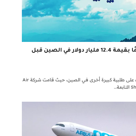
إيرباص تحقق فوزًا ضخمًا بقيمة 12.4 مليار دولار في الصين قبل
ايرباص حصلت شركة Air China على طلبية كبيرة أخرى في الصين، حيث قامت شركة Air