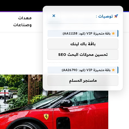
×
توصيات :
معدات
وصناعات
باقة متميزة VIP (كود: AA11138):
الرئيسية
»
الصين
باقة باك لينك
تحسين محركات البحث SEO
الصين
باقة متميزة VIP (كود: AA26790):
ماسنجر المسلم