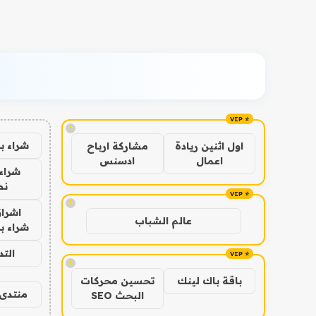
!
شراء ب
اول اثنين ريادة
مشاركة ارباح
اعمال
ادسنس
شراء 
نص
!
اشراق
عالم الشباب
شراء با
الت
!
باقة باك لينك
تحسين محركات
منتدى 
البحث SEO