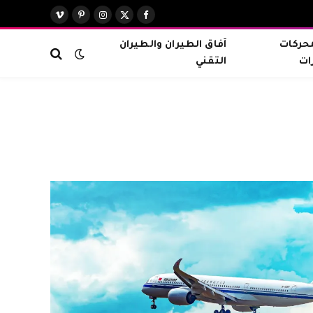
X
فيسبوك
الانستغرام
بينتيريست
فيميو
(Twitter)
محركات
آفاق الطيران والطيران
ات
التقني