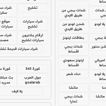
ساط
تشليح
شراء سي
شدات
شدات ببجي عن
سكرا
جي
طريق الايدي
شراء سيارات
موقع ش
ا لودو
شحن لودو عن
تشليح
سيارات 
طريق الايدي
ارقام يشترون
شراء سي
 ببجي
بطاقات ايتونز
سيارات تشليح
مصدو
شن ستور
شدات ببجي
شراء سيارات قديمة تشلي
اقساط
 امريكي
ايتونز سعودي
ساط
اقساط
كورة 365
كورة س
ا لودو
حناء شعر
جول العرب
بث مباشر
ساط
goalarab
مدريد ا
نا
ماتشا
يلا لايف
ماتشا
شدات ببجي
تمارا