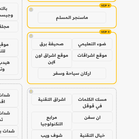
باك 
!
وجيست
ماسنجر المسلم
مجلة 
!
ضوء التعليمي
صحيفة برق
موقع
للت
موقع اشراقات
موقع اشراق اون
لاين
هيدب
وتر
اركان سياحة وسفر
!
شدات
مسك الكلمات
اشراق التقنية
اق
في قوقل
شدات
ان سفن
مرابع
تم
التكنولوجيا
شدات بب
خيال التقنية
شوف ويب