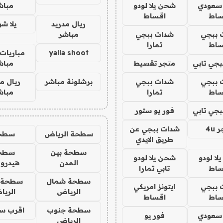
 سعودي
شحن يلا لودو
مباش
ساط
اقساط
ريال مدريد
يلا ش
 ببجي
شدات ببجي
مباشر
ساط
تمارا
yalla shoot
مباريات 
جي تابي
متجر تقسيط
مباش
 ببجي
شدات ببجي
برشلونة مباشر
ريال م
ساط
تمارا
مباش
جي تابي
فور يو ستور
4u
شدات ببجي عن
سطحة الرياض
سطح
طريق الايدي
سطحة بين
سطح
ا لودو
شحن يلا لودو
المدن
هيدرو
ساط
تابي تمارا
سطحة شمال
سطحة 
 ببجي
ايتونز امريكي
الرياض
الري
ساط
اقساط
سطحة جنوب
اقرب س
 سعودي
فور يو
الرياض