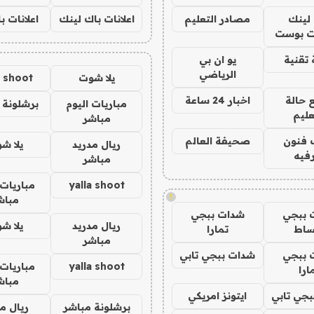
لينك
مصادر التعليم
اعلانات باك لينك
اعلانات ب
 بوست
تقنية
يو ان بي
الرياضي
يلا شوت
a shoot
 حالة
اخبار 24 ساعة
مباريات اليوم
برشلونة 
عليم
مباشر
 فنون
صحيفة العالم
ريال مدريد
يلا ش
فيه
مباشر
yalla shoot
مباريات 
!
مباش
 ببجي
شدات ببجي
ريال مدريد
يلا ش
ساط
تمارا
مباشر
 ببجي
شدات ببجي تابي
yalla shoot
مباريات 
ارا
مباش
جي تابي
ايتونز امريكي
برشلونة مباشر
ريال م