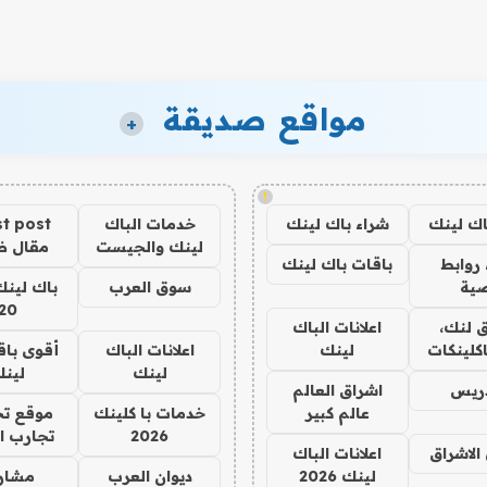
مواقع صديقة
+
!
اك لينك
شراء باك لينك
خدمات الباك
t post
لينك والجيست
مقال 
روابط
باقات باك لينك
ية
سوق العرب
باك لينك
20
 لنك،
اعلانات الباك
كلينكات
لينك
اعلانات الباك
أقوى باق
لينك
لين
دريس
اشراق العالم
عالم كبير
خدمات با كلينك
موقع تج
2026
تجارب ا
الاشراق
اعلانات الباك
لينك 2026
ديوان العرب
مشار