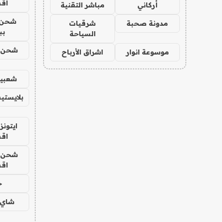
اق
أركاني
مباشر التقنية
شحن 
مدونة صحبة
شرقيات
بب
السياحة
شحن يل
موسوعة انوار
اشراق الأرباح
شعبية
بلايستي
ايتونز
اق
شحن يل
اق
ح
شاي 