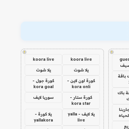
!
!
koora live
koora live
gues
ضيف
يلا شوت
يلا شوت
 باقة
كورة اون لاين -
كورة جول -
kora goal
kora onli
ة باك
كورة ستار -
سوريا لايف
ك
kora star
اربنا
يلا لايف - yalla
يلا كورة -
لحياه
yallakora
live
يع