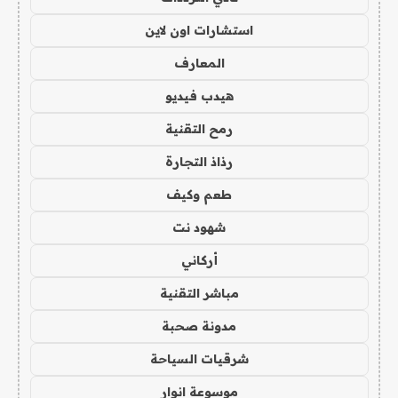
استشارات اون لاين
المعارف
هيدب فيديو
رمح التقنية
رذاذ التجارة
طعم وكيف
شهود نت
أركاني
مباشر التقنية
مدونة صحبة
شرقيات السياحة
موسوعة انوار