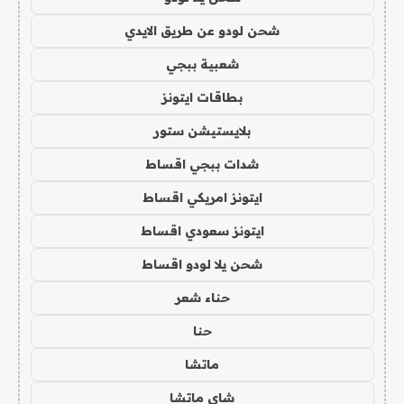
شحن لودو عن طريق الايدي
شعبية ببجي
بطاقات ايتونز
بلايستيشن ستور
شدات ببجي اقساط
ايتونز امريكي اقساط
ايتونز سعودي اقساط
شحن يلا لودو اقساط
حناء شعر
حنا
ماتشا
شاي ماتشا