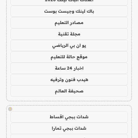
باك لينك وجيست بوست
مصادر التعليم
مجلة تقنية
يو ان بي الرياضي
موقع حالة للتعليم
اخبار 24 ساعة
هيدب فنون وترفيه
صحيفة العالم
!
شدات ببجي اقساط
شدات ببجي تمارا