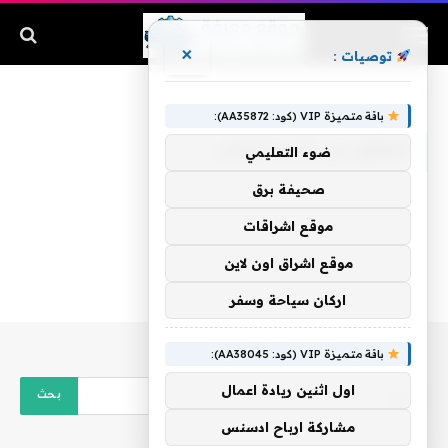
×
توصيات :
الرئيسية
»
الطفل إلى الاستحمام
باقة متميزة VIP (كود: AA35872):
الطفل إلى الاستحمام
ضوء التعليمي
صحيفة برق
موقع اشراقات
موقع اشراق اون لاين
اركان سياحة وسفر
باقة متميزة VIP (كود: AA38045):
اول اثنين ريادة اعمال
مشاركة ارباح ادسنس