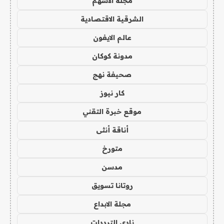
مجلة الاسهم
الشرقية الاقتصادية
عالم الايفون
مدونة كوكان
صحيفة نهج
كار نيوز
موقع خبرة التقني
أناقة أنثى
متورخ
مدسن
روتانا تسويق
مجلة الابداع
نادي الترددات