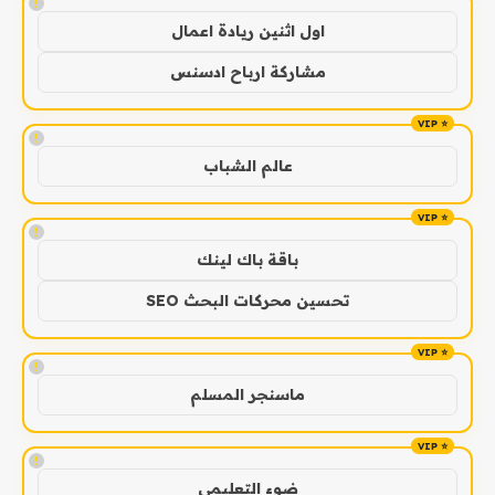
!
اول اثنين ريادة اعمال
مشاركة ارباح ادسنس
!
عالم الشباب
!
باقة باك لينك
تحسين محركات البحث SEO
!
ماسنجر المسلم
!
ضوء التعليمي