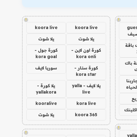
!
!
koora live
koora live
gues
ضيف
يلا شوت
يلا شوت
 باقة
كورة اون لاين -
كورة جول -
kora goal
kora onli
ة باك
كورة ستار -
سوريا لايف
ك
kora star
اربنا
يلا لايف - yalla
يلا كورة -
لحياه
yallakora
live
يع
kooralive
kora live
اكلينك
koora 365
يلا شوت
!
!
yall