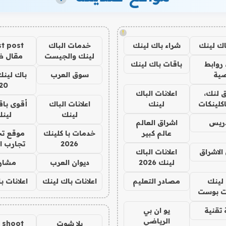
!
اك لينك
شراء باك لينك
خدمات الباك
t post
لينك والجيست
مقال 
روابط
باقات باك لينك
ية
سوق العرب
باك لينك
20
 لنك،
اعلانات الباك
كلينكات
لينك
اعلانات الباك
أقوى باق
لينك
لين
دريس
اشراق العالم
عالم كبير
خدمات با كلينك
موقع تج
2026
تجارب ا
الاشراق
اعلانات الباك
لينك 2026
ديوان العرب
مشار
لينك
مصادر التعليم
اعلانات باك لينك
اعلانات ب
 بوست
تقنية
يو ان بي
الرياضي
يلا شوت
a shoot