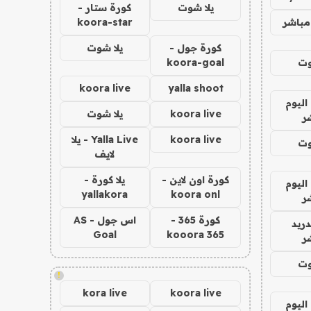
يلا شوت
كورة ستار -
مباشر
koora-star
كورة جول -
يلا شوت
وت
koora-goal
koora live
yalla shoot
اليوم
koora live
يلا شوت
ر
koora live
Yalla Live - يلا
وت
لايف
كورة اون لاين -
يلا كورة -
اليوم
yallakora
koora onl
ر
كورة 365 -
اس جول - AS
دريد
Goal
kooora 365
ر
وت
!
kora live
koora live
اليوم