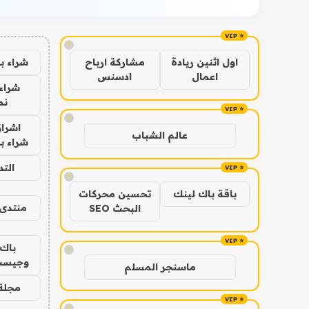
!
شراء ب
اول اثنين ريادة
مشاركة ارباح
اعمال
ادسنس
شراء 
نص
!
اشراق
عالم الشباب
شراء با
الت
!
باقة باك لينك
تحسين محركات
منتدى 
البحث SEO
باك 
!
وجيست
ماسنجر المسلم
مجلة 
!