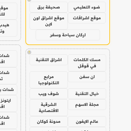
ضوء التعليمي
صحيفة برق
موقع
للت
موقع اشراقات
موقع اشراق اون
لاين
هيدب
وتر
اركان سياحة وسفر
!
شدات
مسك الكلمات
اشراق التقنية
اق
في قوقل
شدات
ان سفن
مرابع
تم
التكنولوجيا
شدات بب
خيال التقنية
شوف ويب
ايتونز
مجلة الاسهم
الشرقية
اق
الاقتصادية
شدات
عالم الايفون
مدونة كوكان
اق