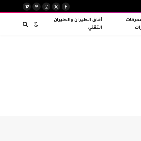
X
فيسبوك
الانستغرام
بينتيريست
فيميو
(Twitter)
محركات
آفاق الطيران والطيران
ات
التقني