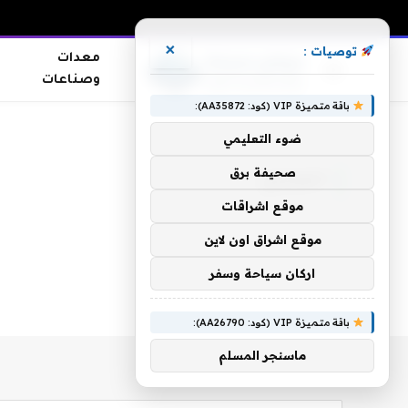
×
توصيات :
معدات
وصناعات
باقة متميزة VIP (كود: AA35872):
الرئيسية
»
العزعزي
ضوء التعليمي
صحيفة برق
العزعزي
موقع اشراقات
موقع اشراق اون لاين
اركان سياحة وسفر
باقة متميزة VIP (كود: AA26790):
ماسنجر المسلم