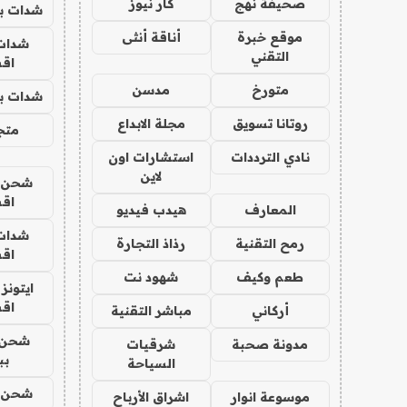
صحيفة نهج
كار نيوز
شدات بب
موقع خبرة
أناقة أنثى
شدات
التقني
اق
متورخ
مدسن
شدات بب
روتانا تسويق
مجلة الابداع
متجر 
نادي الترددات
استشارات اون
لاين
شحن يل
اق
المعارف
هيدب فيديو
شدات
رمح التقنية
رذاذ التجارة
اق
طعم وكيف
شهود نت
ايتونز
اق
أركاني
مباشر التقنية
شحن 
مدونة صحبة
شرقيات
بب
السياحة
شحن يل
موسوعة انوار
اشراق الأرباح