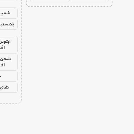
شعبية
بلايستي
ايتونز
اق
شحن يل
اق
ح
شاي 