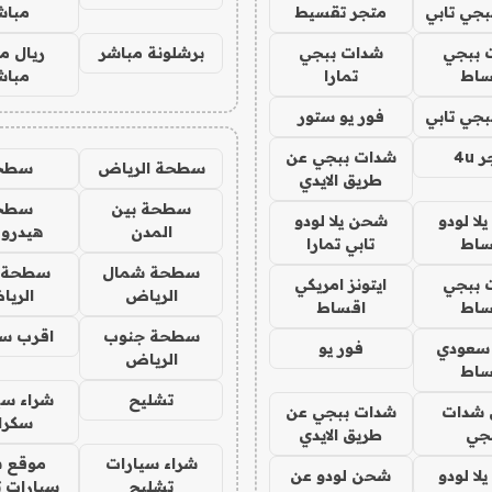
جي تابي
متجر تقسيط
مباش
 ببجي
شدات ببجي
برشلونة مباشر
ريال م
ساط
تمارا
مباش
جي تابي
فور يو ستور
4u
شدات ببجي عن
سطحة الرياض
سطح
طريق الايدي
سطحة بين
سطح
ا لودو
شحن يلا لودو
المدن
هيدرو
ساط
تابي تمارا
سطحة شمال
سطحة 
 ببجي
ايتونز امريكي
الرياض
الري
ساط
اقساط
سطحة جنوب
اقرب س
 سعودي
فور يو
الرياض
ساط
تشليح
شراء سي
شدات
شدات ببجي عن
سكرا
جي
طريق الايدي
شراء سيارات
موقع ش
ا لودو
شحن لودو عن
تشليح
سيارات 