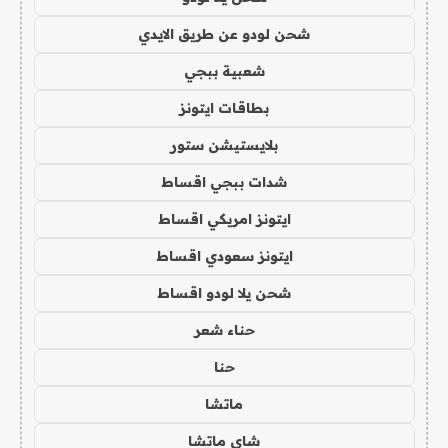
شحن لودو عن طريق الايدي
شعبية ببجي
بطاقات ايتونز
بلايستيشن ستور
شدات ببجي اقساط
ايتونز امريكي اقساط
ايتونز سعودي اقساط
شحن يلا لودو اقساط
حناء شعر
حنا
ماتشا
شاي ماتشا