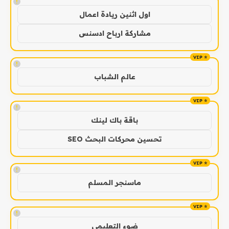
!
اول اثنين ريادة اعمال
مشاركة ارباح ادسنس
!
عالم الشباب
!
باقة باك لينك
تحسين محركات البحث SEO
!
ماسنجر المسلم
!
ضوء التعليمي