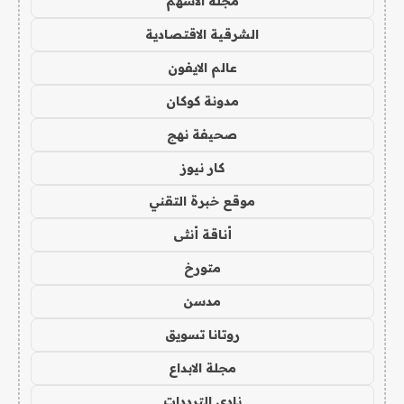
مجلة الاسهم
الشرقية الاقتصادية
عالم الايفون
مدونة كوكان
صحيفة نهج
كار نيوز
موقع خبرة التقني
أناقة أنثى
متورخ
مدسن
روتانا تسويق
مجلة الابداع
نادي الترددات