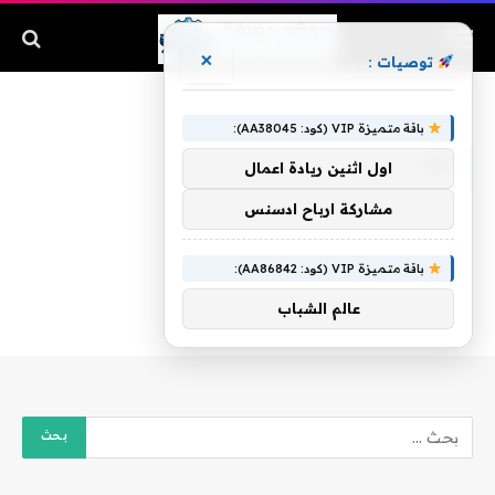
×
توصيات :
الرئيسية
»
الـ8
باقة متميزة VIP (كود: AA38045):
الـ8
اول اثنين ريادة اعمال
مشاركة ارباح ادسنس
باقة متميزة VIP (كود: AA86842):
عالم الشباب