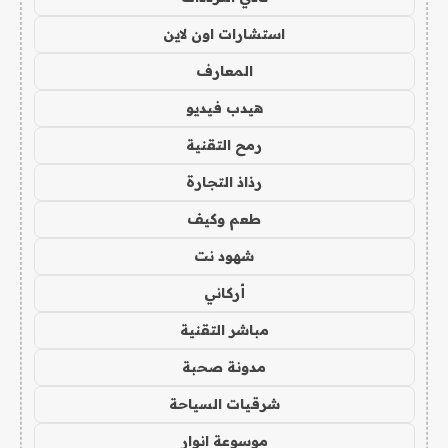
استشارات اون لاين
المعارف
هيدب فيديو
رمح التقنية
رذاذ التجارة
طعم وكيف
شهود نت
أركاني
مباشر التقنية
مدونة صحبة
شرقيات السياحة
موسوعة انوار