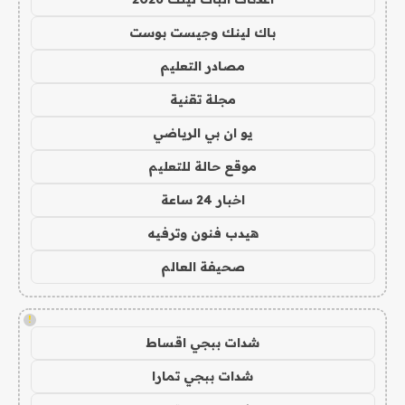
باك لينك وجيست بوست
مصادر التعليم
مجلة تقنية
يو ان بي الرياضي
موقع حالة للتعليم
اخبار 24 ساعة
هيدب فنون وترفيه
صحيفة العالم
!
شدات ببجي اقساط
شدات ببجي تمارا