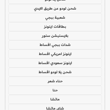
شحن لودو عن طريق الايدي
شعبية ببجي
بطاقات ايتونز
بلايستيشن ستور
شدات ببجي اقساط
ايتونز امريكي اقساط
ايتونز سعودي اقساط
شحن يلا لودو اقساط
حناء شعر
حنا
ماتشا
شاي ماتشا