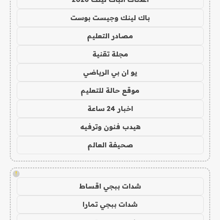
باك لينك وجيست بوست
مصادر التعليم
مجلة تقنية
يو ان بي الرياضي
موقع حالة للتعليم
اخبار 24 ساعة
هيدب فنون وترفيه
صحيفة العالم
!
شدات ببجي اقساط
شدات ببجي تمارا