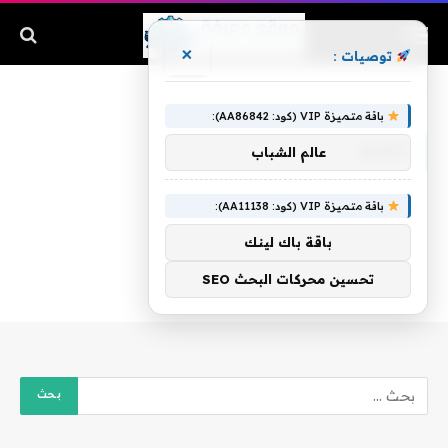
×
توصيات :
الرئيسية
»
الفيتو
باقة متميزة VIP (كود: AA86842):
الفيتو
عالم الشباب
باقة متميزة VIP (كود: AA11138):
باقة باك لينك
تحسين محركات البحث SEO