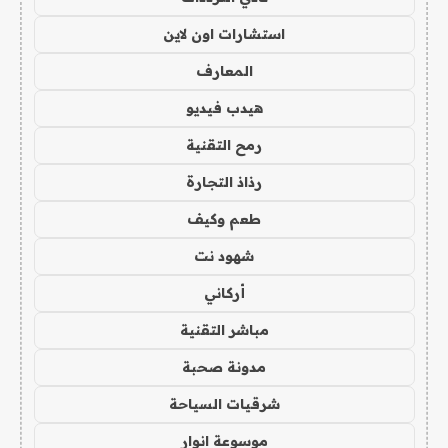
استشارات اون لاين
المعارف
هيدب فيديو
رمح التقنية
رذاذ التجارة
طعم وكيف
شهود نت
أركاني
مباشر التقنية
مدونة صحبة
شرقيات السياحة
موسوعة انوار