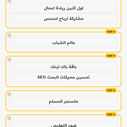
!
اول اثنين ريادة اعمال
مشاركة ارباح ادسنس
!
عالم الشباب
!
باقة باك لينك
تحسين محركات البحث SEO
!
ماسنجر المسلم
!
ضوء التعليمي