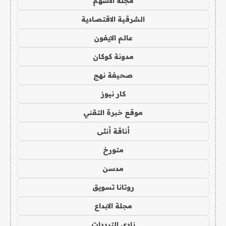
مجلة الاسهم
الشرقية الاقتصادية
عالم الايفون
مدونة كوكان
صحيفة نهج
كار نيوز
موقع خبرة التقني
أناقة أنثى
متورخ
مدسن
روتانا تسويق
مجلة الابداع
نادي الترددات