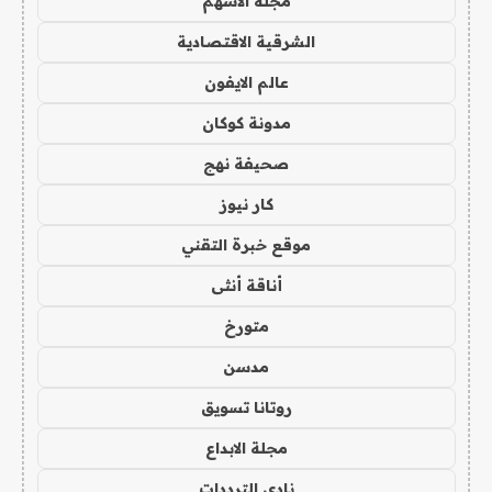
مجلة الاسهم
الشرقية الاقتصادية
عالم الايفون
مدونة كوكان
صحيفة نهج
كار نيوز
موقع خبرة التقني
أناقة أنثى
متورخ
مدسن
روتانا تسويق
مجلة الابداع
نادي الترددات