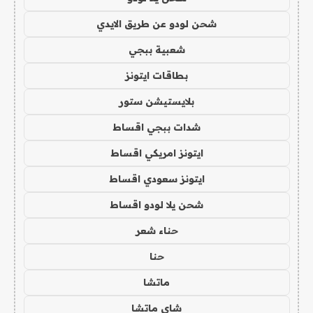
شحن لودو عن طريق الايدي
شعبية ببجي
بطاقات ايتونز
بلايستيشن ستور
شدات ببجي اقساط
ايتونز امريكي اقساط
ايتونز سعودي اقساط
شحن يلا لودو اقساط
حناء شعر
حنا
ماتشا
شاي ماتشا