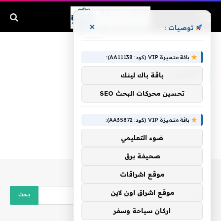
×
توصيات :
الرئيسية
»
القمودي
باقة متميزة VIP (كود: AA11138):
القمودي
باقة باك لينك
تحسين محركات البحث SEO
باقة متميزة VIP (كود: AA35872):
ضوء التعليمي
صحيفة برق
موقع اشراقات
موقع اشراق اون لاين
اركان سياحة وسفر