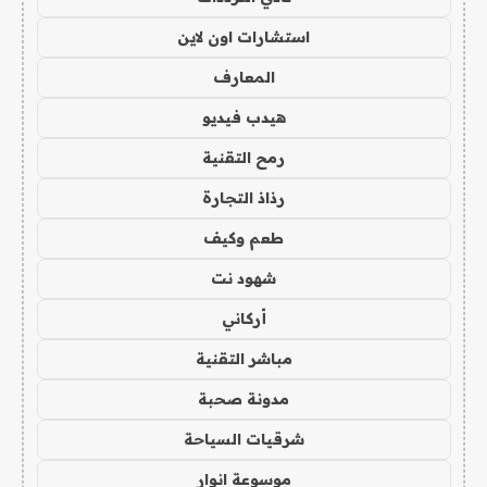
استشارات اون لاين
المعارف
هيدب فيديو
رمح التقنية
رذاذ التجارة
طعم وكيف
شهود نت
أركاني
مباشر التقنية
مدونة صحبة
شرقيات السياحة
موسوعة انوار