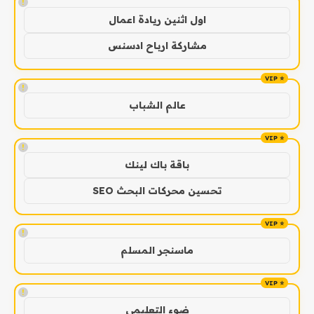
!
اول اثنين ريادة اعمال
مشاركة ارباح ادسنس
!
عالم الشباب
!
باقة باك لينك
تحسين محركات البحث SEO
!
ماسنجر المسلم
!
ضوء التعليمي