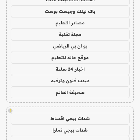
باك لينك وجيست بوست
مصادر التعليم
مجلة تقنية
يو ان بي الرياضي
موقع حالة للتعليم
اخبار 24 ساعة
هيدب فنون وترفيه
صحيفة العالم
!
شدات ببجي اقساط
شدات ببجي تمارا