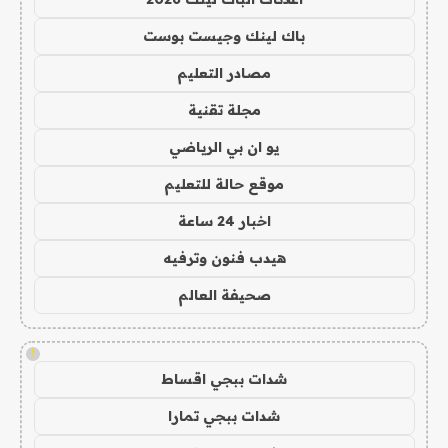
باك لينك وجيست بوست
مصادر التعليم
مجلة تقنية
يو ان بي الرياضي
موقع حالة للتعليم
اخبار 24 ساعة
هيدب فنون وترفيه
صحيفة العالم
!
شدات ببجي اقساط
شدات ببجي تمارا