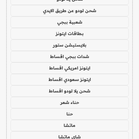
شحن لودو عن طريق الايدي
شعبية ببجي
بطاقات ايتونز
بلايستيشن ستور
شدات ببجي اقساط
ايتونز امريكي اقساط
ايتونز سعودي اقساط
شحن يلا لودو اقساط
حناء شعر
حنا
ماتشا
شاي ماتشا