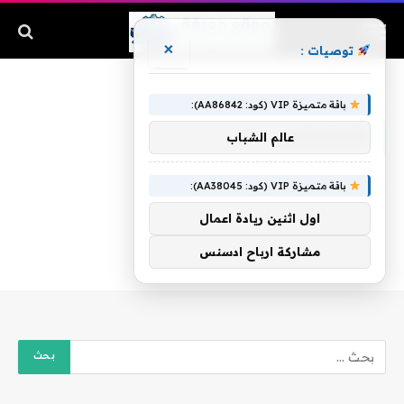
×
توصيات :
الرئيسية
»
الكردستاني
باقة متميزة VIP (كود: AA86842):
الكردستاني
عالم الشباب
باقة متميزة VIP (كود: AA38045):
اول اثنين ريادة اعمال
مشاركة ارباح ادسنس