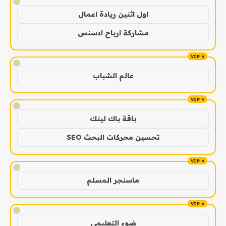
!
اول اثنين ريادة اعمال
مشاركة ارباح ادسنس
!
عالم الشباب
!
باقة باك لينك
تحسين محركات البحث SEO
!
ماسنجر المسلم
!
ضوء التعليمي