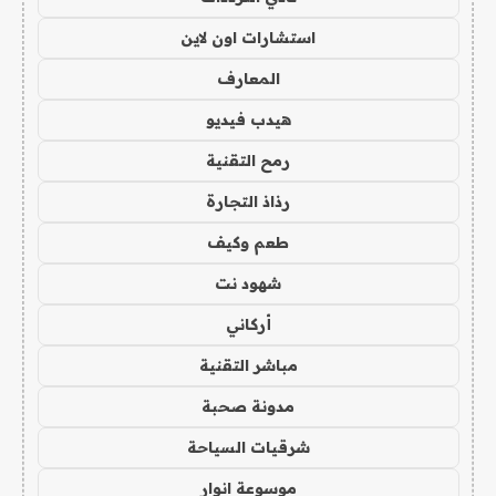
استشارات اون لاين
المعارف
هيدب فيديو
رمح التقنية
رذاذ التجارة
طعم وكيف
شهود نت
أركاني
مباشر التقنية
مدونة صحبة
شرقيات السياحة
موسوعة انوار