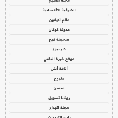
مجلة الاسهم
الشرقية الاقتصادية
عالم الايفون
مدونة كوكان
صحيفة نهج
كار نيوز
موقع خبرة التقني
أناقة أنثى
متورخ
مدسن
روتانا تسويق
مجلة الابداع
نادي الترددات