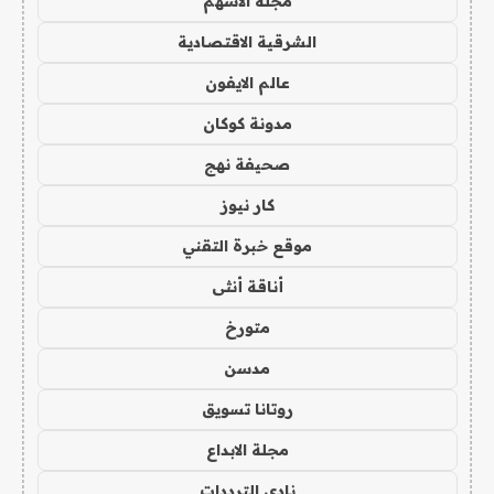
مجلة الاسهم
الشرقية الاقتصادية
عالم الايفون
مدونة كوكان
صحيفة نهج
كار نيوز
موقع خبرة التقني
أناقة أنثى
متورخ
مدسن
روتانا تسويق
مجلة الابداع
نادي الترددات