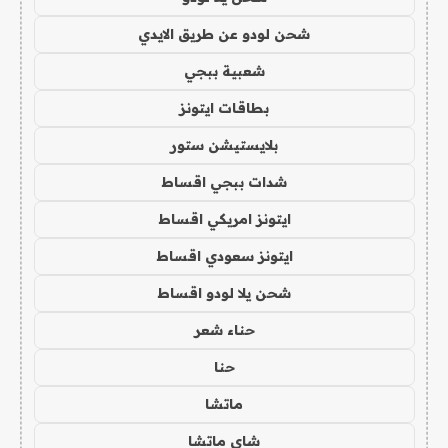
شحن لودو عن طريق الايدي
شعبية ببجي
بطاقات ايتونز
بلايستيشن ستور
شدات ببجي اقساط
ايتونز امريكي اقساط
ايتونز سعودي اقساط
شحن يلا لودو اقساط
حناء شعر
حنا
ماتشا
شاي ماتشا