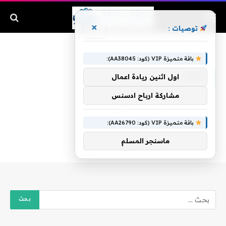
×
توصيات :
الرئيسية
»
الماك
باقة متميزة VIP (كود: AA38045):
الماك
اول اثنين ريادة اعمال
مشاركة ارباح ادسنس
باقة متميزة VIP (كود: AA26790):
ماسنجر المسلم