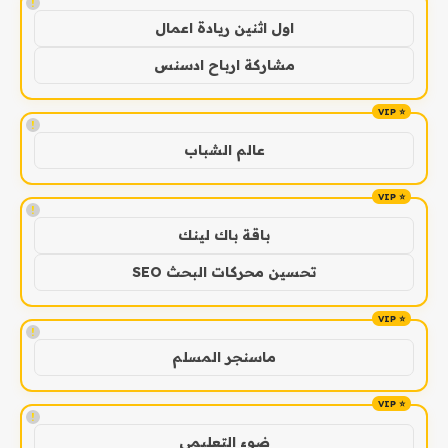
!
اول اثنين ريادة اعمال
مشاركة ارباح ادسنس
!
عالم الشباب
!
باقة باك لينك
تحسين محركات البحث SEO
!
ماسنجر المسلم
!
ضوء التعليمي