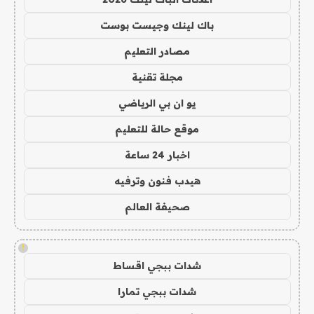
باك لينك وجيست بوست
مصادر التعليم
مجلة تقنية
يو ان بي الرياضي
موقع حالة للتعليم
اخبار 24 ساعة
هيدب فنون وترفيه
صحيفة العالم
!
شدات ببجي اقساط
شدات ببجي تمارا