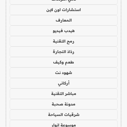
استشارات اون لاين
المعارف
هيدب فيديو
رمح التقنية
رذاذ التجارة
طعم وكيف
شهود نت
أركاني
مباشر التقنية
مدونة صحبة
شرقيات السياحة
موسوعة انوار