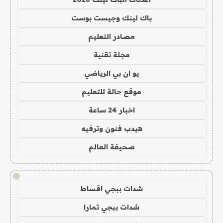
باك لينك وجيست بوست
مصادر التعليم
مجلة تقنية
يو ان بي الرياضي
موقع حالة للتعليم
اخبار 24 ساعة
هيدب فنون وترفيه
صحيفة العالم
!
شدات ببجي اقساط
شدات ببجي تمارا