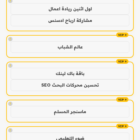
!
اول اثنين ريادة اعمال
مشاركة ارباح ادسنس
!
عالم الشباب
!
باقة باك لينك
تحسين محركات البحث SEO
!
ماسنجر المسلم
!
ضوء التعليمي