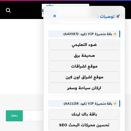
×
توصيات :
الرئيسية
»
المتعددة
باقة متميزة VIP (كود: AA35872):
المتعددة
ضوء التعليمي
صحيفة برق
موقع اشراقات
موقع اشراق اون لاين
اركان سياحة وسفر
باقة متميزة VIP (كود: AA11138):
باقة باك لينك
تحسين محركات البحث SEO