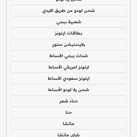
شحن لودو عن طريق الايدي
شعبية ببجي
بطاقات ايتونز
بلايستيشن ستور
شدات ببجي اقساط
ايتونز امريكي اقساط
ايتونز سعودي اقساط
شحن يلا لودو اقساط
حناء شعر
حنا
ماتشا
شاي ماتشا