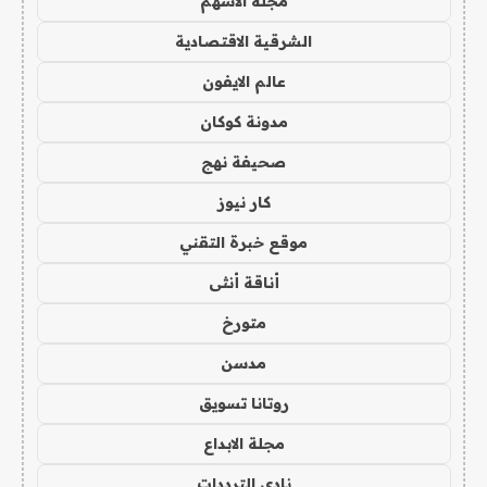
مجلة الاسهم
الشرقية الاقتصادية
عالم الايفون
مدونة كوكان
صحيفة نهج
كار نيوز
موقع خبرة التقني
أناقة أنثى
متورخ
مدسن
روتانا تسويق
مجلة الابداع
نادي الترددات