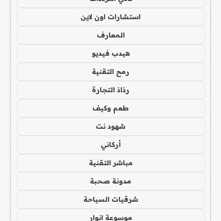
استشارات اون لاين
المعارف
هيدب فيديو
رمح التقنية
رذاذ التجارة
طعم وكيف
شهود نت
أركاني
مباشر التقنية
مدونة صحبة
شرقيات السياحة
موسوعة انوار