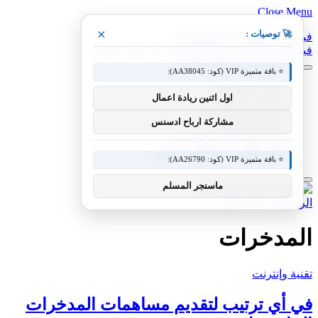
Close Menu
×
🚀 توصيات :
فيسبوك
X (Twitter)
الانستغرام
فيسبوك
X (Twitter)
الانستغرام
بينتيريست
فيميو
⭐ باقة متميزة VIP (كود: AA38045):
معدات وصناعات
اول اثنين ريادة اعمال
سيارات ومعدات
مختبر معرفة التقني
مشاركة ارباح ادسنس
منوعات التقنية
عالم المحركات والسيارات
آفاق الطيران والطيران التقني
⭐ باقة متميزة VIP (كود: AA26790):
ماسنجر المسلم
الرئيسية
»
المدخرات
المدخرات
تقنية وإنترنت
في أي ترتيب لتقديم مساهمات المدخرات