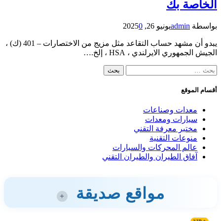
الخاصة بك
بواسطة
admin
يونيو 26, 2025
0
يبدو أن مشهد حساب التقاعد مثل مزيج من الاختصارات – 401 (ك) ،
الجيش الجمهوري الايرلندي ، HSA ، إلخ.…
البحث
عن:
أقسام الموقع
معدات وصناعات
سيارات ومعدات
مختبر معرفة التقني
منوعات التقنية
عالم المحركات والسيارات
آفاق الطيران والطيران التقني
مواقع صديقة
+