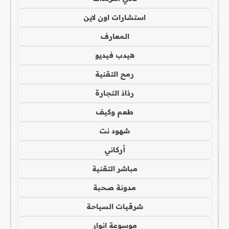
استشارات اون لاين
المعارف
هيدب فيديو
رمح التقنية
رذاذ التجارة
طعم وكيف
شهود نت
أركاني
مباشر التقنية
مدونة صحبة
شرقيات السياحة
موسوعة انوار