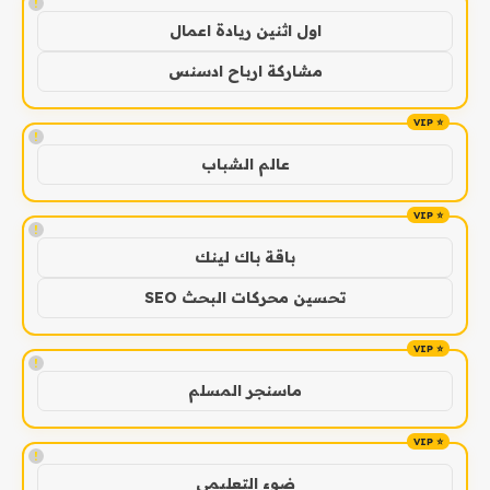
!
اول اثنين ريادة اعمال
مشاركة ارباح ادسنس
!
عالم الشباب
!
باقة باك لينك
تحسين محركات البحث SEO
!
ماسنجر المسلم
!
ضوء التعليمي