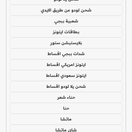
شحن لودو عن طريق الايدي
شعبية ببجي
بطاقات ايتونز
بلايستيشن ستور
شدات ببجي اقساط
ايتونز امريكي اقساط
ايتونز سعودي اقساط
شحن يلا لودو اقساط
حناء شعر
حنا
ماتشا
شاي ماتشا