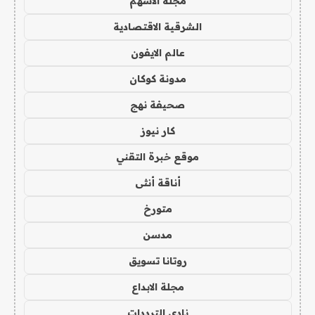
مجلة الاسهم
الشرقية الاقتصادية
عالم الايفون
مدونة كوكان
صحيفة نهج
كار نيوز
موقع خبرة التقني
أناقة أنثى
متورخ
مدسن
روتانا تسويق
مجلة الابداع
نادي الترددات