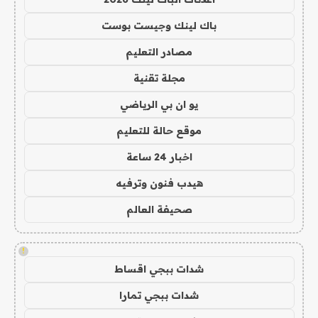
باك لينك وجيست بوست
مصادر التعليم
مجلة تقنية
يو ان بي الرياضي
موقع حالة للتعليم
اخبار 24 ساعة
هيدب فنون وترفيه
صحيفة العالم
!
شدات ببجي اقساط
شدات ببجي تمارا