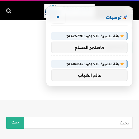
×
توصيات :
الرئيسية
»
المرصع
باقة متميزة VIP (كود: AA26790):
المرصع
ماسنجر المسلم
باقة متميزة VIP (كود: AA86842):
عالم الشباب