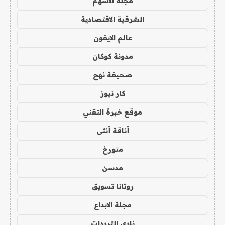
مجلة الاسهم
الشرقية الاقتصادية
عالم الايفون
مدونة كوكان
صحيفة نهج
كار نيوز
موقع خبرة التقني
أناقة أنثى
متورخ
مدسن
روتانا تسويق
مجلة الابداع
نادي الترددات