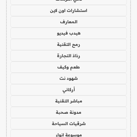
استشارات اون لاين
المعارف
هيدب فيديو
رمح التقنية
رذاذ التجارة
طعم وكيف
شهود نت
أركاني
مباشر التقنية
مدونة صحبة
شرقيات السياحة
موسوعة انوار