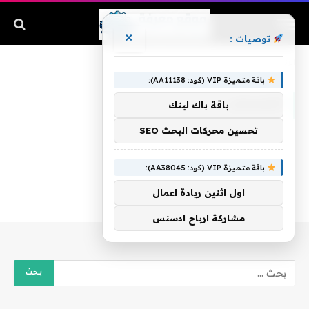
×
توصيات :
الرئيسية
»
المسحب
باقة متميزة VIP (كود: AA11138):
المسحب
باقة باك لينك
تحسين محركات البحث SEO
باقة متميزة VIP (كود: AA38045):
اول اثنين ريادة اعمال
مشاركة ارباح ادسنس