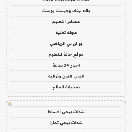
باك لينك وجيست بوست
مصادر التعليم
مجلة تقنية
يو ان بي الرياضي
موقع حالة للتعليم
اخبار 24 ساعة
هيدب فنون وترفيه
صحيفة العالم
!
شدات ببجي اقساط
شدات ببجي تمارا