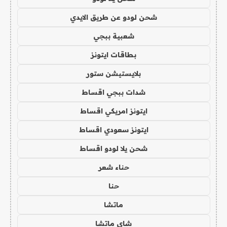
شحن لودو عن طريق الايدي
شعبية ببجي
بطاقات ايتونز
بلايستيشن ستور
شدات ببجي اقساط
ايتونز امريكي اقساط
ايتونز سعودي اقساط
شحن يلا لودو اقساط
حناء شعر
حنا
ماتشا
شاي ماتشا