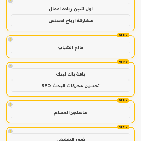
!
اول اثنين ريادة اعمال
مشاركة ارباح ادسنس
!
عالم الشباب
!
باقة باك لينك
تحسين محركات البحث SEO
!
ماسنجر المسلم
!
ضوء التعليمي