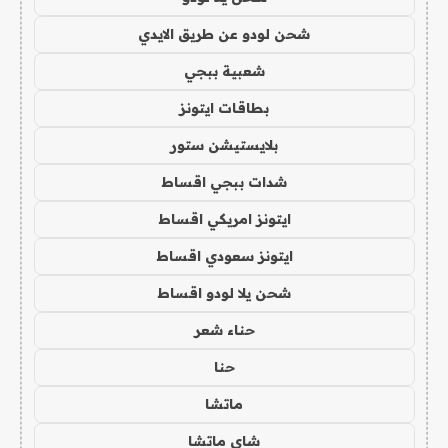
شحن لودو عن طريق الايدي
شعبية ببجي
بطاقات ايتونز
بلايستيشن ستور
شدات ببجي اقساط
ايتونز امريكي اقساط
ايتونز سعودي اقساط
شحن يلا لودو اقساط
حناء شعر
حنا
ماتشا
شاي ماتشا