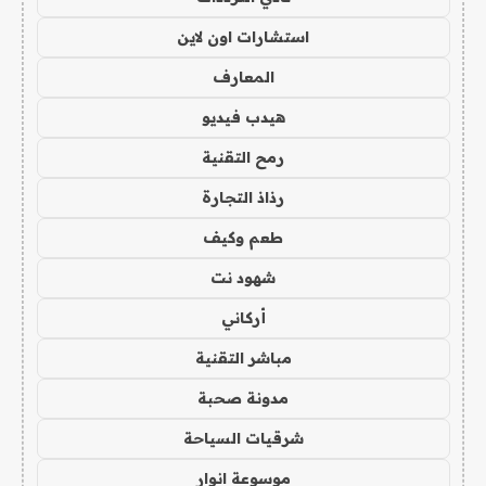
استشارات اون لاين
المعارف
هيدب فيديو
رمح التقنية
رذاذ التجارة
طعم وكيف
شهود نت
أركاني
مباشر التقنية
مدونة صحبة
شرقيات السياحة
موسوعة انوار