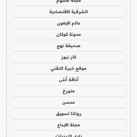
مجلة الاسهم
الشرقية الاقتصادية
عالم الايفون
مدونة كوكان
صحيفة نهج
كار نيوز
موقع خبرة التقني
أناقة أنثى
متورخ
مدسن
روتانا تسويق
مجلة الابداع
نادي الترددات