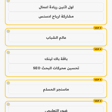
!
اول اثنين ريادة اعمال
مشاركة ارباح ادسنس
!
عالم الشباب
!
باقة باك لينك
تحسين محركات البحث SEO
!
ماسنجر المسلم
!
ضوء التعليمي