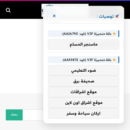
×
توصيات :
الرئيسية
»
المصري ضد الزمالك
باقة متميزة VIP (كود: AA26790):
المصري ضد الزمالك
ماسنجر المسلم
باقة متميزة VIP (كود: AA35872):
ضوء التعليمي
صحيفة برق
موقع اشراقات
موقع اشراق اون لاين
اركان سياحة وسفر