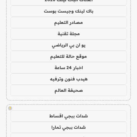
باك لينك وجيست بوست
مصادر التعليم
مجلة تقنية
يو ان بي الرياضي
موقع حالة للتعليم
اخبار 24 ساعة
هيدب فنون وترفيه
صحيفة العالم
!
شدات ببجي اقساط
شدات ببجي تمارا