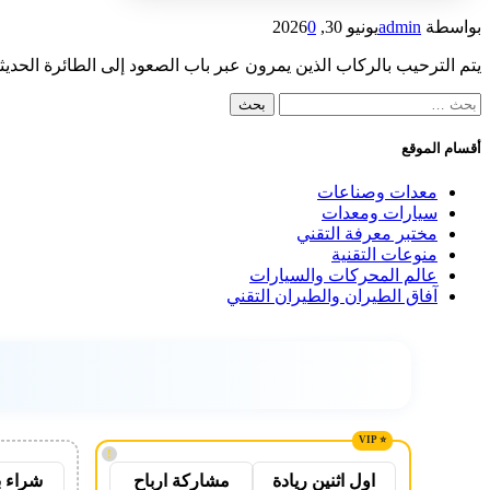
بواسطة
admin
يونيو 30, 2026
0
يتم الترحيب بالركاب الذين يمرون عبر باب الصعود إلى الطائرة ال
البحث
عن:
أقسام الموقع
معدات وصناعات
سيارات ومعدات
مختبر معرفة التقني
منوعات التقنية
عالم المحركات والسيارات
آفاق الطيران والطيران التقني
!
شراء ب
اول اثنين ريادة
مشاركة ارباح