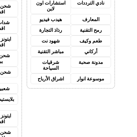
نادي الترددات
استشارات اون
شحن ي
لاين
اق
المعارف
هيدب فيديو
شدات
اق
رمح التقنية
رذاذ التجارة
ايتون
طعم وكيف
شهود نت
اق
أركاني
مباشر التقنية
شحن 
بب
مدونة صحبة
شرقيات
السياحة
شحن ي
موسوعة انوار
اشراق الأرباح
شعبية
بلايستي
ايتونز
اق
شحن ي