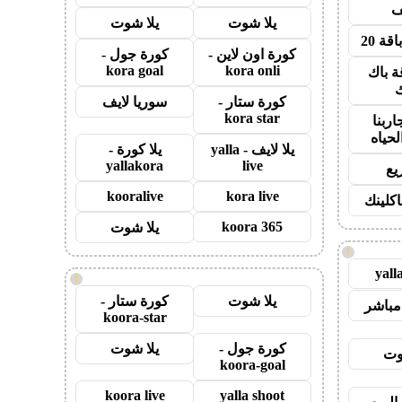
يلا شوت
يلا شوت
قة 20
كورة اون لاين -
كورة جول -
kora goal
kora onli
ة باك
ك
كورة ستار -
سوريا لايف
kora star
اربنا
لحياه
يلا لايف - yalla
يلا كورة -
yallakora
live
يع
kooralive
kora live
اكلينك
koora 365
يلا شوت
!
yall
!
يلا شوت
كورة ستار -
مباشر
koora-star
كورة جول -
يلا شوت
وت
koora-goal
koora live
yalla shoot