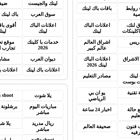
لينك والجيست
ضيف
روابط
باقات باك لينك
ية
سوق العرب
باك لينك با
 لنك،
اعلانات الباك
اعلانات الباك
أقوى باق
اكلينكات
لينك
لينك
لين
دريس
اشراق العالم
خدمات با كلينك
موقع تج
2026
عالم كبير
تجارب ا
الاشراق
اعلانات الباك
ديوان العرب
مشار
لينك 2026
اعلانات باك لينك
اعلانات ب
 لينك
مصادر التعليم
 بوست
 تقنية
يو ان بي
a shoot
يلا شوت
الرياضي
مباريات اليوم
برشلونة 
 حالة
اخبار 24 ساعة
مباشر
عليم
ريال مدريد
يلا ش
 فنون
صحيفة العالم
مباشر
رفيه
yalla shoot