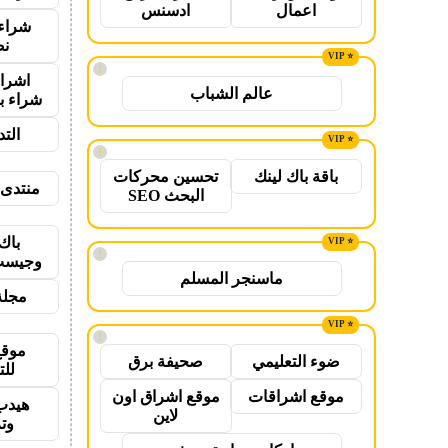
اعمال
ادسنس
شراء 
نص
!
اشراق
عالم الشباب
شراء ب
الت
!
باقة باك لينك
تحسين محركات
منتدى 
البحث SEO
باك
!
وجيست
ماسنجر المسلم
مجلة
!
موقع
ضوء التعليمي
صحيفة برق
للت
موقع اشراقات
موقع اشراق اون
هيدب
لاين
وت