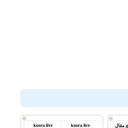
!
!
koora live
koora live
guest post مقال