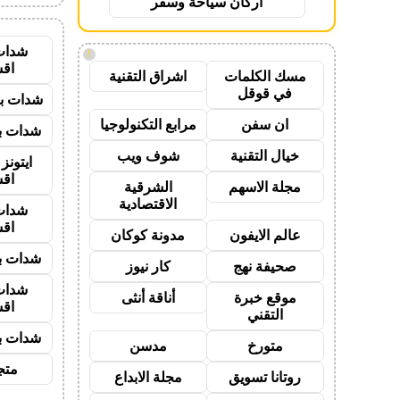
اركان سياحة وسفر
شدات
!
اق
مسك الكلمات
اشراق التقنية
في قوقل
شدات بب
ان سفن
مرابع التكنولوجيا
شدات بب
خيال التقنية
شوف ويب
ايتون
اق
مجلة الاسهم
الشرقية
الاقتصادية
شدات
اق
عالم الايفون
مدونة كوكان
شدات بب
صحيفة نهج
كار نيوز
شدات
موقع خبرة
أناقة أنثى
اق
التقني
شدات بب
متورخ
مدسن
متجر
روتانا تسويق
مجلة الابداع