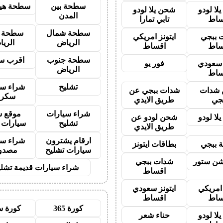
سطحة بين
سطحة هيد
لا لودو
شحن يلا لودو
المدن
ساط
تابي تمارا
سطحة شمال
سطحة 
 ببجي
ايتونز امريكي
الرياض
الري
ساط
اقساط
سطحة جنوب
اقرب س
ز سعودي
فور يو
الرياض
ساط
تشليح
شراء سي
شدات
شدات ببجي عن
سكرا
جي
طريق الايدي
شراء سيارات
موقع ش
لا لودو
شحن لودو عن
تشليح
سيارات 
طريق الايدي
ارقام يشترون
شراء سي
 ببجي
بطاقات ايتونز
سيارات تشليح
مصدو
شن ستور
شدات ببجي
شراء سيارات قديمة تشلي
اقساط
 امريكي
ايتونز سعودي
ساط
اقساط
كورة 365
كورة س
لا لودو
حناء شعر