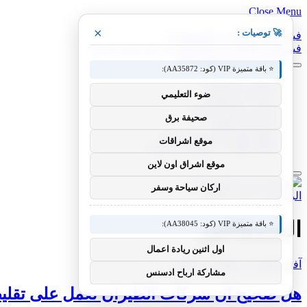
Close Menu
×
🚀 توصيات :
فيسبوك
X (Twitter)
الانستغرام
فيسبوك
X (Twitter)
الانستغرام
بينتيريست
فيميو
⭐ باقة متميزة VIP (كود: AA35872):
معدات وصناعات
ضوء التعليمي
سيارات ومعدات
مختبر معرفة التقني
صحيفة برق
منوعات التقنية
عالم المحركات والسيارات
موقع اشراقات
آفاق الطيران والطيران التقني
موقع اشراق اون لاين
اركان سياحة وسفر
الرئيسية
»
المصطافين
المصطافين
⭐ باقة متميزة VIP (كود: AA38045):
اول اثنين ريادة اعمال
آفاق الطيران والطيران التقني
مشاركة ارباح ادسنس
هل صحيح أن شركات الطيران تعمل على تقليص ال