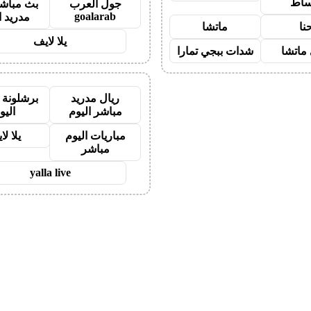
ساط
جول العرب
بث مباشر
goalarab
مدريد ا
نا
ماتشا
يلا لايف
ماتشا
شدات ببجي تمارا
ريال مدريد
برشلونة 
مباشر اليوم
اليو
مباريات اليوم
يلا لا
مباشر
yalla live