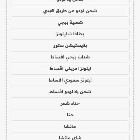
شحن لودو عن طريق الايدي
شعبية ببجي
بطاقات ايتونز
بلايستيشن ستور
شدات ببجي اقساط
ايتونز امريكي اقساط
ايتونز سعودي اقساط
شحن يلا لودو اقساط
حناء شعر
حنا
ماتشا
شاي ماتشا