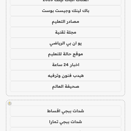
باك لينك وجيست بوست
مصادر التعليم
مجلة تقنية
يو ان بي الرياضي
موقع حالة للتعليم
اخبار 24 ساعة
هيدب فنون وترفيه
صحيفة العالم
!
شدات ببجي اقساط
شدات ببجي تمارا