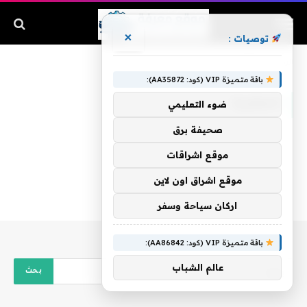
×
توصيات :
الرئيسية
»
المطرية
باقة متميزة VIP (كود: AA35872):
المطرية
ضوء التعليمي
صحيفة برق
موقع اشراقات
موقع اشراق اون لاين
اركان سياحة وسفر
باقة متميزة VIP (كود: AA86842):
عالم الشباب