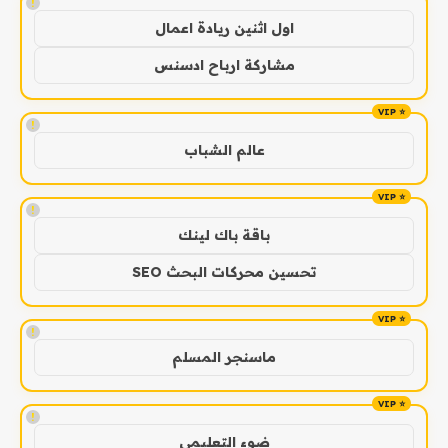
!
اول اثنين ريادة اعمال
مشاركة ارباح ادسنس
!
عالم الشباب
!
باقة باك لينك
تحسين محركات البحث SEO
!
ماسنجر المسلم
!
ضوء التعليمي