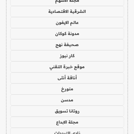
مجلة الاسهم
الشرقية الاقتصادية
عالم الايفون
مدونة كوكان
صحيفة نهج
كار نيوز
موقع خبرة التقني
أناقة أنثى
متورخ
مدسن
روتانا تسويق
مجلة الابداع
نادي الترددات