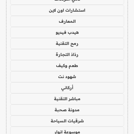
استشارات اون لاين
المعارف
هيدب فيديو
رمح التقنية
رذاذ التجارة
طعم وكيف
شهود نت
أركاني
مباشر التقنية
مدونة صحبة
شرقيات السياحة
موسوعة انوار