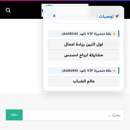
×
توصيات :
الرئيسية
»
المعشني
باقة متميزة VIP (كود: AA38045):
المعشني
اول اثنين ريادة اعمال
مشاركة ارباح ادسنس
باقة متميزة VIP (كود: AA86842):
عالم الشباب