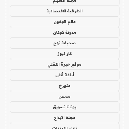
مجلة الاسهم
الشرقية الاقتصادية
عالم الايفون
مدونة كوكان
صحيفة نهج
كار نيوز
موقع خبرة التقني
أناقة أنثى
متورخ
مدسن
روتانا تسويق
مجلة الابداع
نادي الترددات