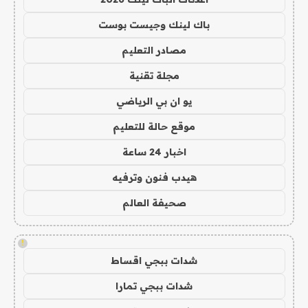
باك لينك وجيست بوست
مصادر التعليم
مجلة تقنية
يو ان بي الرياضي
موقع حالة للتعليم
اخبار 24 ساعة
هيدب فنون وترفيه
صحيفة العالم
!
شدات ببجي اقساط
شدات ببجي تمارا