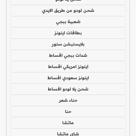
شحن لودو عن طريق الايدي
شعبية ببجي
بطاقات ايتونز
بلايستيشن ستور
شدات ببجي اقساط
ايتونز امريكي اقساط
ايتونز سعودي اقساط
شحن يلا لودو اقساط
حناء شعر
حنا
ماتشا
شاي ماتشا