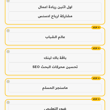
!
اول اثنين ريادة اعمال
مشاركة ارباح ادسنس
!
عالم الشباب
!
باقة باك لينك
تحسين محركات البحث SEO
!
ماسنجر المسلم
!
ضوء التعليمي