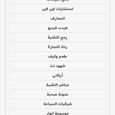
استشارات اون لاين
المعارف
هيدب فيديو
رمح التقنية
رذاذ التجارة
طعم وكيف
شهود نت
أركاني
مباشر التقنية
مدونة صحبة
شرقيات السياحة
موسوعة انوار