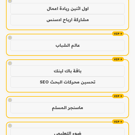
!
اول اثنين ريادة اعمال
مشاركة ارباح ادسنس
!
عالم الشباب
!
باقة باك لينك
تحسين محركات البحث SEO
!
ماسنجر المسلم
!
ضوء التعليمي