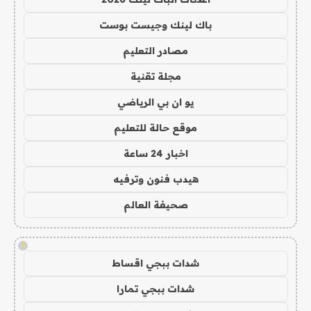
باك لينك وجيست بوست
مصادر التعليم
مجلة تقنية
يو ان بي الرياضي
موقع حالة للتعليم
اخبار 24 ساعة
هيدب فنون وترفيه
صحيفة العالم
!
شدات ببجي اقساط
شدات ببجي تمارا