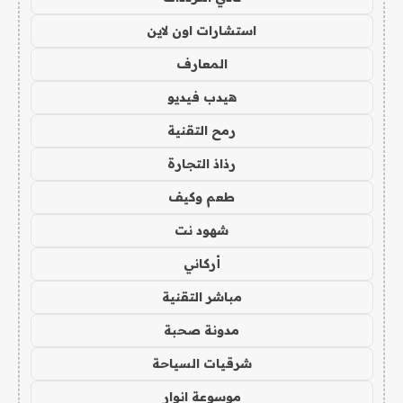
استشارات اون لاين
المعارف
هيدب فيديو
رمح التقنية
رذاذ التجارة
طعم وكيف
شهود نت
أركاني
مباشر التقنية
مدونة صحبة
شرقيات السياحة
موسوعة انوار