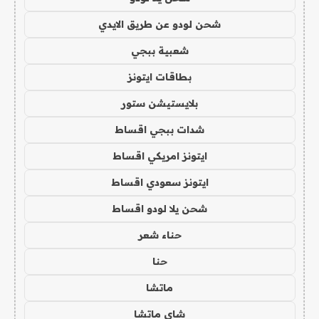
شحن لودو عن طريق الايدي
شعبية ببجي
بطاقات ايتونز
بلايستيشن ستور
شدات ببجي اقساط
ايتونز امريكي اقساط
ايتونز سعودي اقساط
شحن يلا لودو اقساط
حناء شعر
حنا
ماتشا
شاي ماتشا