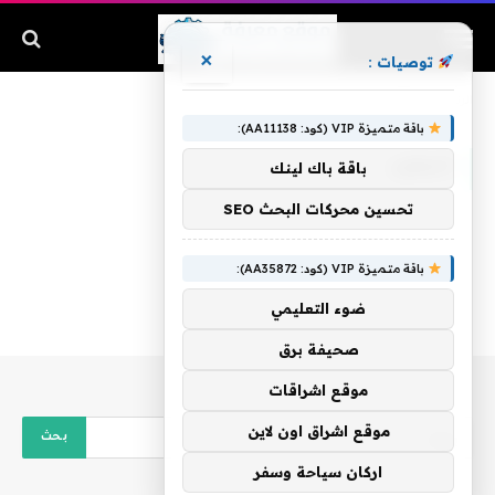
×
توصيات :
الرئيسية
»
المغرد
باقة متميزة VIP (كود: AA11138):
المغرد
باقة باك لينك
تحسين محركات البحث SEO
باقة متميزة VIP (كود: AA35872):
ضوء التعليمي
صحيفة برق
موقع اشراقات
موقع اشراق اون لاين
اركان سياحة وسفر