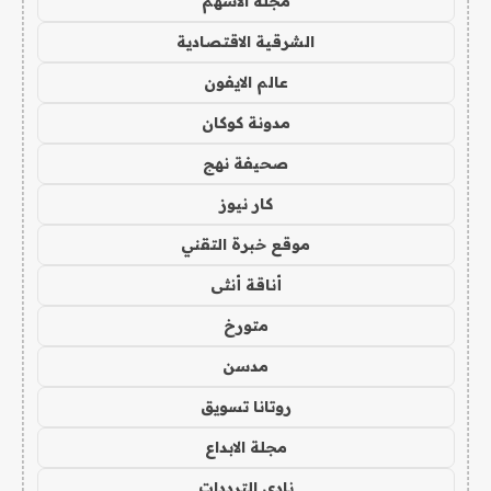
مجلة الاسهم
الشرقية الاقتصادية
عالم الايفون
مدونة كوكان
صحيفة نهج
كار نيوز
موقع خبرة التقني
أناقة أنثى
متورخ
مدسن
روتانا تسويق
مجلة الابداع
نادي الترددات