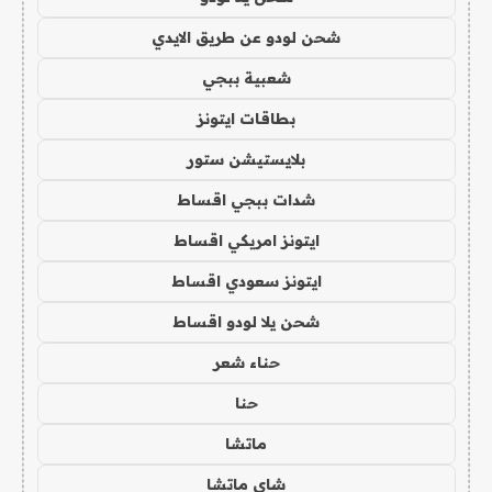
شحن لودو عن طريق الايدي
شعبية ببجي
بطاقات ايتونز
بلايستيشن ستور
شدات ببجي اقساط
ايتونز امريكي اقساط
ايتونز سعودي اقساط
شحن يلا لودو اقساط
حناء شعر
حنا
ماتشا
شاي ماتشا