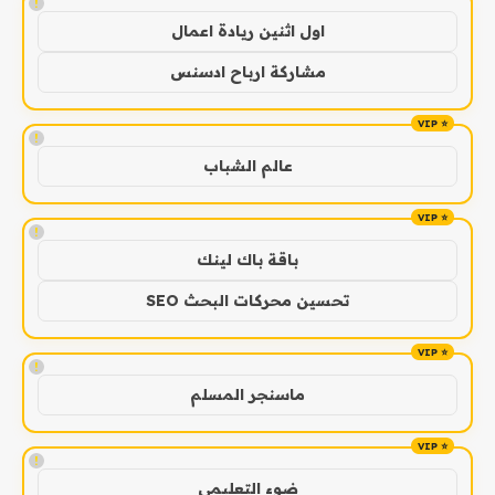
!
اول اثنين ريادة اعمال
مشاركة ارباح ادسنس
!
عالم الشباب
!
باقة باك لينك
تحسين محركات البحث SEO
!
ماسنجر المسلم
!
ضوء التعليمي