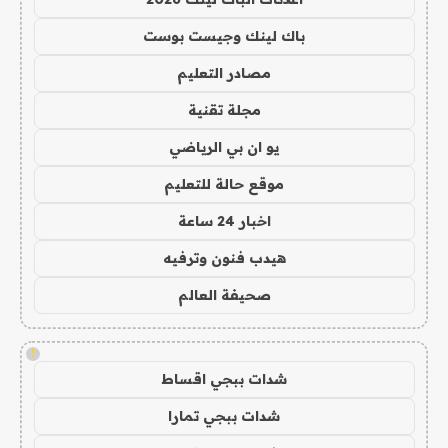
باك لينك وجيست بوست
مصادر التعليم
مجلة تقنية
يو ان بي الرياضي
موقع حالة للتعليم
اخبار 24 ساعة
هيدب فنون وترفيه
صحيفة العالم
!
شدات ببجي اقساط
شدات ببجي تمارا