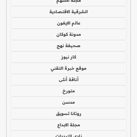
مجلة الاسهم
الشرقية الاقتصادية
عالم الايفون
مدونة كوكان
صحيفة نهج
كار نيوز
موقع خبرة التقني
أناقة أنثى
متورخ
مدسن
روتانا تسويق
مجلة الابداع
نادي الترددات