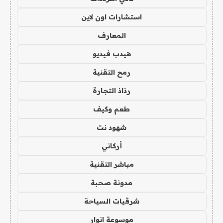
استشارات اون لاين
المعارف
هيدب فيديو
رمح التقنية
رذاذ التجارة
طعم وكيف
شهود نت
أركاني
مباشر التقنية
مدونة صحبة
شرقيات السياحة
موسوعة انوار