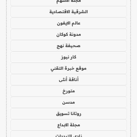
مجلة الاسهم
الشرقية الاقتصادية
عالم الايفون
مدونة كوكان
صحيفة نهج
كار نيوز
موقع خبرة التقني
أناقة أنثى
متورخ
مدسن
روتانا تسويق
مجلة الابداع
نادي الترددات