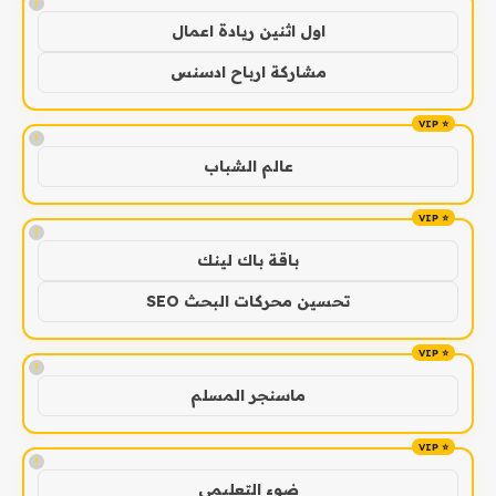
!
اول اثنين ريادة اعمال
مشاركة ارباح ادسنس
!
عالم الشباب
!
باقة باك لينك
تحسين محركات البحث SEO
!
ماسنجر المسلم
!
ضوء التعليمي