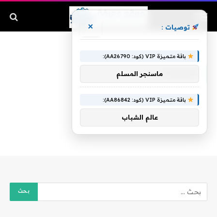
×
توصيات :
الرئيسية
»
المنجيات
باقة متميزة VIP (كود: AA26790):
المنجيات
ماسنجر المسلم
باقة متميزة VIP (كود: AA86842):
عالم الشباب