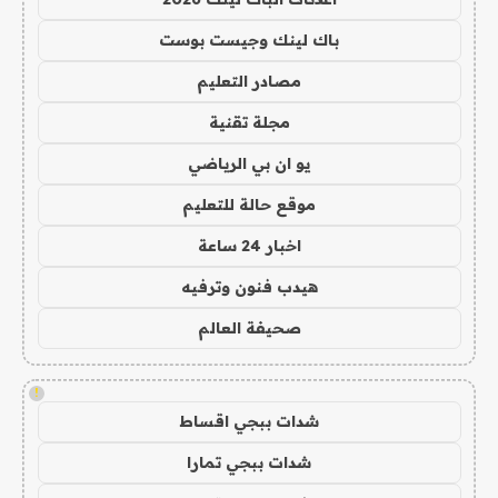
باك لينك وجيست بوست
مصادر التعليم
مجلة تقنية
يو ان بي الرياضي
موقع حالة للتعليم
اخبار 24 ساعة
هيدب فنون وترفيه
صحيفة العالم
!
شدات ببجي اقساط
شدات ببجي تمارا