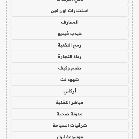
استشارات اون لاين
المعارف
هيدب فيديو
رمح التقنية
رذاذ التجارة
طعم وكيف
شهود نت
أركاني
مباشر التقنية
مدونة صحبة
شرقيات السياحة
موسوعة انوار