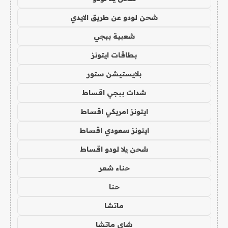
شحن لودو عن طريق الايدي
شعبية ببجي
بطاقات ايتونز
بلايستيشن ستور
شدات ببجي اقساط
ايتونز امريكي اقساط
ايتونز سعودي اقساط
شحن يلا لودو اقساط
حناء شعر
حنا
ماتشا
شاي ماتشا