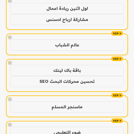
!
اول اثنين ريادة اعمال
مشاركة ارباح ادسنس
!
عالم الشباب
!
باقة باك لينك
تحسين محركات البحث SEO
!
ماسنجر المسلم
!
ضوء التعليمي