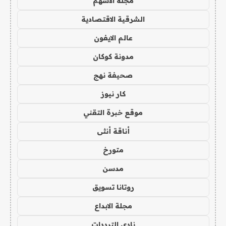
مجلة الاسهم
الشرقية الاقتصادية
عالم الايفون
مدونة كوكان
صحيفة نهج
كار نيوز
موقع خبرة التقني
أناقة أنثى
متورخ
مدسن
روتانا تسويق
مجلة الابداع
نادي الترددات