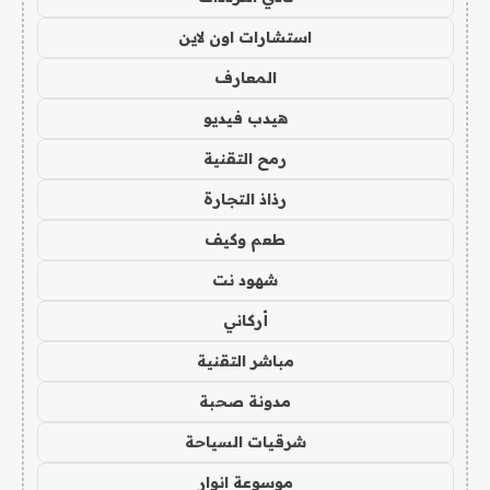
استشارات اون لاين
المعارف
هيدب فيديو
رمح التقنية
رذاذ التجارة
طعم وكيف
شهود نت
أركاني
مباشر التقنية
مدونة صحبة
شرقيات السياحة
موسوعة انوار