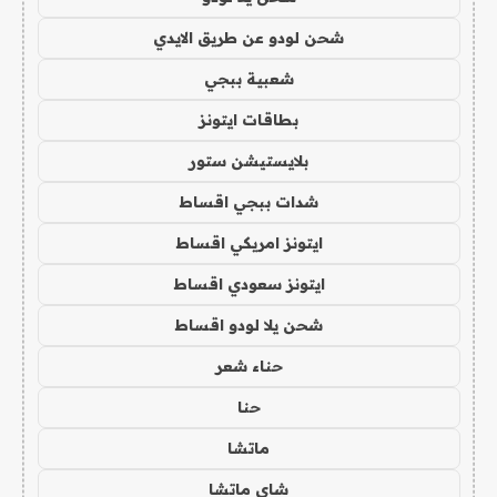
شحن لودو عن طريق الايدي
شعبية ببجي
بطاقات ايتونز
بلايستيشن ستور
شدات ببجي اقساط
ايتونز امريكي اقساط
ايتونز سعودي اقساط
شحن يلا لودو اقساط
حناء شعر
حنا
ماتشا
شاي ماتشا