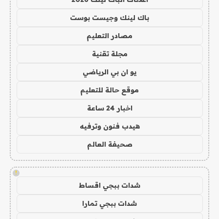
باك لينك وجيست بوست
مصادر التعليم
مجلة تقنية
يو ان بي الرياضي
موقع حالة للتعليم
اخبار 24 ساعة
هيدب فنون وترفيه
صحيفة العالم
!
شدات ببجي اقساط
شدات ببجي تمارا