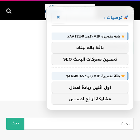
×
توصيات :
الرئيسية
»
المنظمة
باقة متميزة VIP (كود: AA11138):
المنظمة
باقة باك لينك
تحسين محركات البحث SEO
باقة متميزة VIP (كود: AA38045):
اول اثنين ريادة اعمال
مشاركة ارباح ادسنس