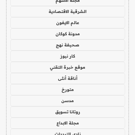
مجلة الاسهم
الشرقية الاقتصادية
عالم الايفون
مدونة كوكان
صحيفة نهج
كار نيوز
موقع خبرة التقني
أناقة أنثى
متورخ
مدسن
روتانا تسويق
مجلة الابداع
نادي الترددات