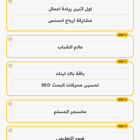
!
اول اثنين ريادة اعمال
مشاركة ارباح ادسنس
!
عالم الشباب
!
باقة باك لينك
تحسين محركات البحث SEO
!
ماسنجر المسلم
!
ضوء التعليمي