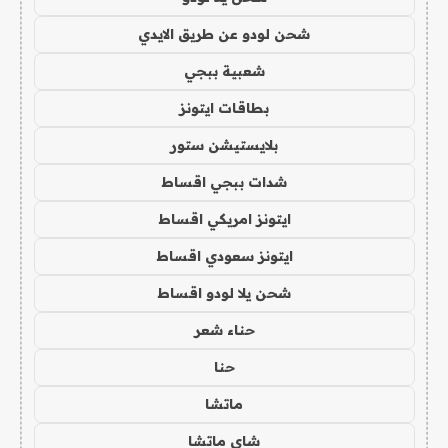
شحن لودو عن طريق الايدي
شعبية ببجي
بطاقات ايتونز
بلايستيشن ستور
شدات ببجي اقساط
ايتونز امريكي اقساط
ايتونز سعودي اقساط
شحن يلا لودو اقساط
حناء شعر
حنا
ماتشا
شاي ماتشا