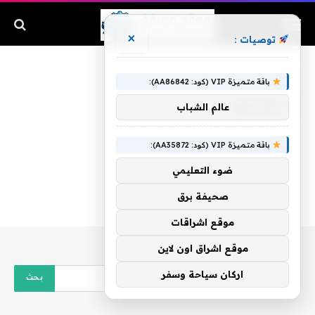
×
توصيات :
الرئيسية
»
الموسوي
باقة متميزة VIP (كود: AA86842):
الموسوي
عالم الشباب
باقة متميزة VIP (كود: AA35872):
ضوء التعليمي
صحيفة برق
موقع اشراقات
موقع اشراق اون لاين
اركان سياحة وسفر