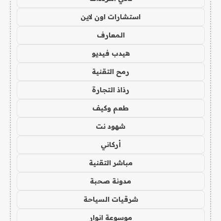
استشارات اون لاين
المعارف
هيدب فيديو
رمح التقنية
رذاذ التجارة
طعم وكيف
شهود نت
أركاني
مباشر التقنية
مدونة صحبة
شرقيات السياحة
موسوعة انوار