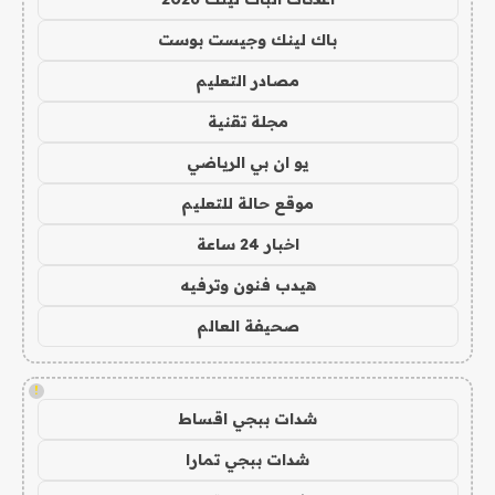
باك لينك وجيست بوست
مصادر التعليم
مجلة تقنية
يو ان بي الرياضي
موقع حالة للتعليم
اخبار 24 ساعة
هيدب فنون وترفيه
صحيفة العالم
!
شدات ببجي اقساط
شدات ببجي تمارا