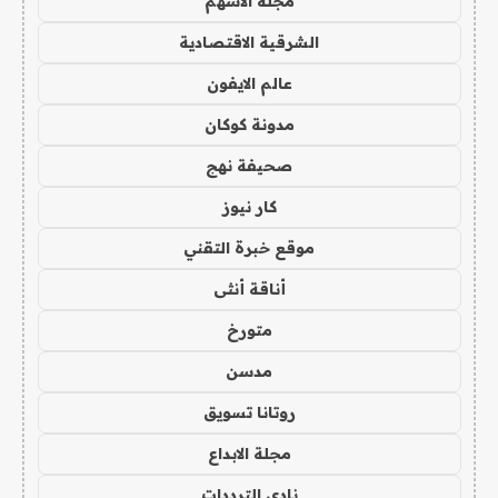
مجلة الاسهم
الشرقية الاقتصادية
عالم الايفون
مدونة كوكان
صحيفة نهج
كار نيوز
موقع خبرة التقني
أناقة أنثى
متورخ
مدسن
روتانا تسويق
مجلة الابداع
نادي الترددات