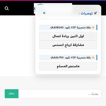
×
توصيات :
الرئيسية
»
النويشر
باقة متميزة VIP (كود: AA38045):
النويشر
اول اثنين ريادة اعمال
مشاركة ارباح ادسنس
باقة متميزة VIP (كود: AA26790):
ماسنجر المسلم