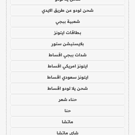
شحن لودو عن طريق الايدي
شعبية ببجي
بطاقات ايتونز
بلايستيشن ستور
شدات ببجي اقساط
ايتونز امريكي اقساط
ايتونز سعودي اقساط
شحن يلا لودو اقساط
حناء شعر
حنا
ماتشا
شاي ماتشا