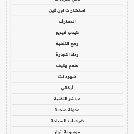
استشارات اون لاين
المعارف
هيدب فيديو
رمح التقنية
رذاذ التجارة
طعم وكيف
شهود نت
أركاني
مباشر التقنية
مدونة صحبة
شرقيات السياحة
موسوعة انوار