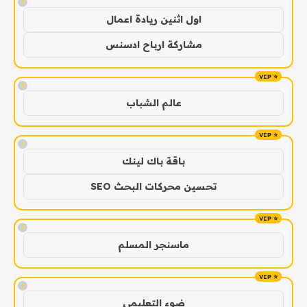
!
اول اثنين ريادة اعمال
مشاركة ارباح ادسنس
!
عالم الشباب
!
باقة باك لينك
تحسين محركات البحث SEO
!
ماسنجر المسلم
!
ضوء التعليمي