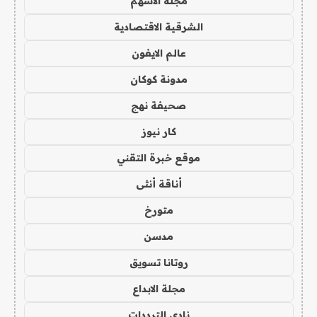
مجلة الاسهم
الشرقية الاقتصادية
عالم الايفون
مدونة كوكان
صحيفة نهج
كار نيوز
موقع خبرة التقني
أناقة أنثى
متورخ
مدسن
روتانا تسويق
مجلة الابداع
نادي الترددات