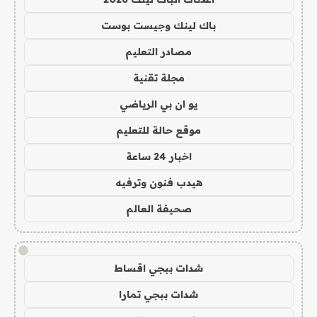
باك لينك وجيست بوست
مصادر التعليم
مجلة تقنية
يو ان بي الرياضي
موقع حالة للتعليم
اخبار 24 ساعة
هيدب فنون وترفيه
صحيفة العالم
!
شدات ببجي اقساط
شدات ببجي تمارا