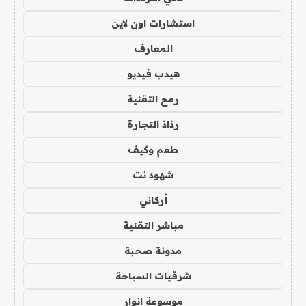
استشارات اون لاين
المعارف
هيدب فيديو
رمح التقنية
رذاذ التجارة
طعم وكيف
شهود نت
أركاني
مباشر التقنية
مدونة صحبة
شرقيات السياحة
موسوعة انوار