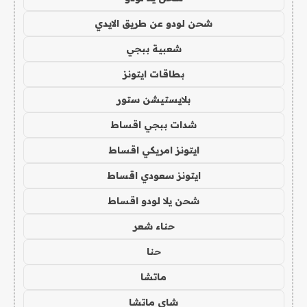
شحن لودو عن طريق الايدي
شعبية ببجي
بطاقات ايتونز
بلايستيشن ستور
شدات ببجي اقساط
ايتونز امريكي اقساط
ايتونز سعودي اقساط
شحن يلا لودو اقساط
حناء شعر
حنا
ماتشا
شاي ماتشا