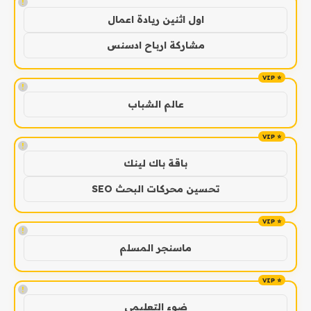
!
اول اثنين ريادة اعمال
مشاركة ارباح ادسنس
!
عالم الشباب
!
باقة باك لينك
تحسين محركات البحث SEO
!
ماسنجر المسلم
!
ضوء التعليمي