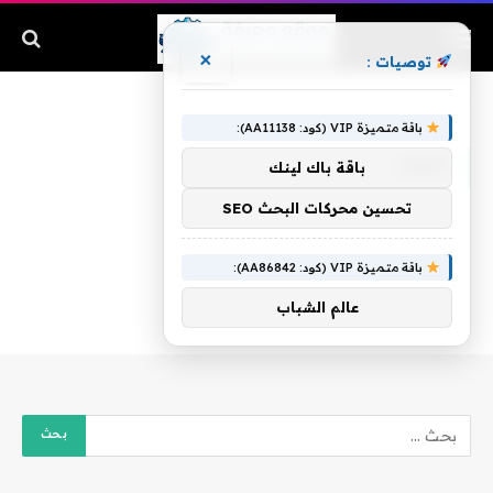
×
توصيات :
الرئيسية
»
الهام
باقة متميزة VIP (كود: AA11138):
الهام
باقة باك لينك
تحسين محركات البحث SEO
باقة متميزة VIP (كود: AA86842):
عالم الشباب