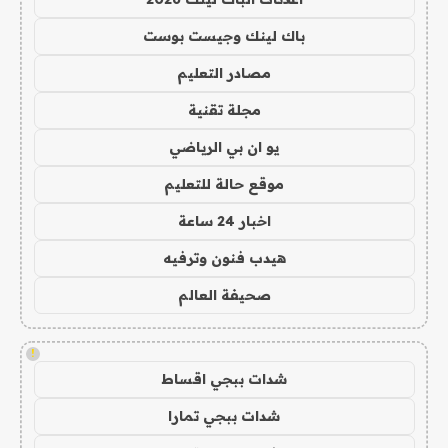
باك لينك وجيست بوست
مصادر التعليم
مجلة تقنية
يو ان بي الرياضي
موقع حالة للتعليم
اخبار 24 ساعة
هيدب فنون وترفيه
صحيفة العالم
!
شدات ببجي اقساط
شدات ببجي تمارا