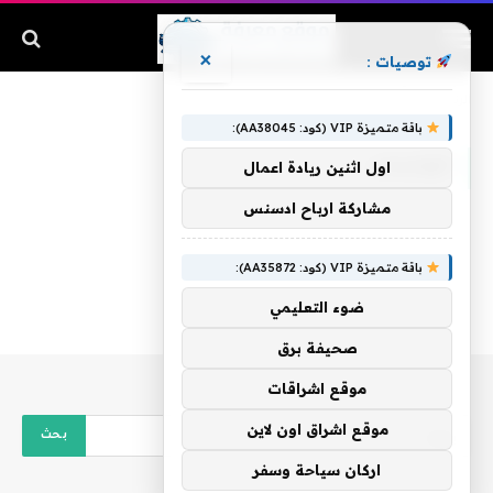
×
توصيات :
الرئيسية
»
الوتساب
باقة متميزة VIP (كود: AA38045):
الوتساب
اول اثنين ريادة اعمال
مشاركة ارباح ادسنس
باقة متميزة VIP (كود: AA35872):
ضوء التعليمي
صحيفة برق
موقع اشراقات
موقع اشراق اون لاين
اركان سياحة وسفر