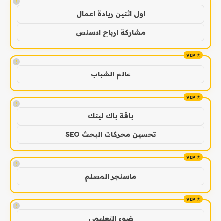
!
اول اثنين ريادة اعمال
مشاركة ارباح ادسنس
!
عالم الشباب
!
باقة باك لينك
تحسين محركات البحث SEO
!
ماسنجر المسلم
!
ضوء التعليمي