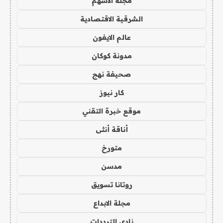
مجلة الاسهم
الشرقية الاقتصادية
عالم الايفون
مدونة كوكان
صحيفة نهج
كار نيوز
موقع خبرة التقني
أناقة أنثى
متورخ
مدسن
روتانا تسويق
مجلة الابداع
نادي الترددات