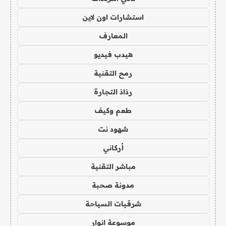
استشارات اون لاين
المعارف
هيدب فيديو
رمح التقنية
رذاذ التجارة
طعم وكيف
شهود نت
أركاني
مباشر التقنية
مدونة صحبة
شرقيات السياحة
موسوعة انوار