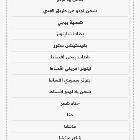
شحن لودو عن طريق الايدي
شعبية ببجي
بطاقات ايتونز
بلايستيشن ستور
شدات ببجي اقساط
ايتونز امريكي اقساط
ايتونز سعودي اقساط
شحن يلا لودو اقساط
حناء شعر
حنا
ماتشا
شاي ماتشا