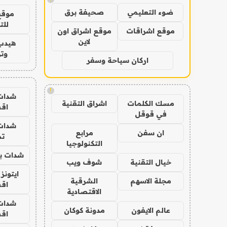
ضوء التعليمي
صحيفة برق
موقع
للت
موقع اشراقات
موقع اشراق اون
لاين
هيدب
وتر
اركان سياحة وسفر
!
شدات
مسك الكلمات
اشراق التقنية
اق
في قوقل
شدات
ان سفن
مرابع
تم
التكنولوجيا
شدات بب
خيال التقنية
شوف ويب
ايتونز
مجلة الاسهم
الشرقية
اق
الاقتصادية
شدات
عالم الايفون
مدونة كوكان
اق