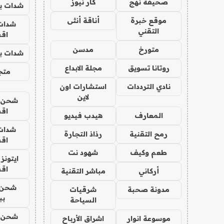
صحيفة نهج
كار نيوز
شدات بب
موقع خبرة
أناقة أنثى
شدات
التقني
اق
متورخ
مدسن
شدات بب
روتانا تسويق
مجلة الابداع
متجر 
نادي الترددات
استشارات اون
لاين
شحن يل
اق
المعارف
هيدب فيديو
شدات
رمح التقنية
رذاذ التجارة
اق
طعم وكيف
شهود نت
ايتونز
اق
أركاني
مباشر التقنية
شحن 
مدونة صحبة
شرقيات
بب
السياحة
شحن يل
موسوعة انوار
اشراق الأرباح