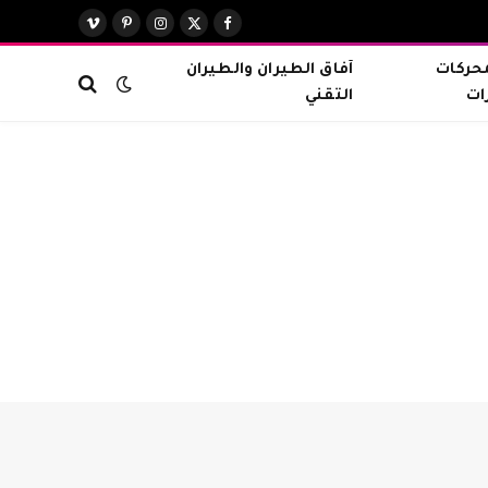
X
فيسبوك
الانستغرام
بينتيريست
فيميو
(Twitter)
محركات
آفاق الطيران والطيران
ات
التقني