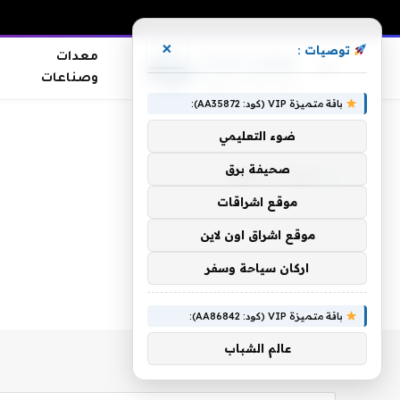
×
توصيات :
معدات
وصناعات
باقة متميزة VIP (كود: AA35872):
الرئيسية
»
اليك يا قطة
ضوء التعليمي
صحيفة برق
اليك يا قطة
موقع اشراقات
موقع اشراق اون لاين
اركان سياحة وسفر
باقة متميزة VIP (كود: AA86842):
عالم الشباب