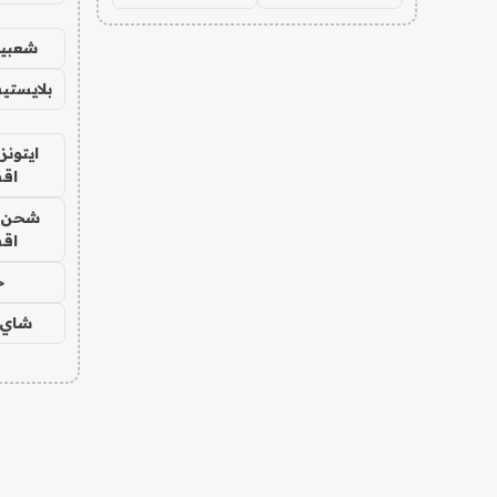
شعبية
بلايستي
ايتونز
اق
شحن يل
اق
ح
شاي 