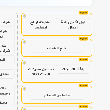
!
شراء ب
اول اثنين ريادة
مشاركة ارباح
اعمال
ادسنس
شراء 
نص
!
اشراق
عالم الشباب
شراء با
الت
!
باقة باك لينك
تحسين محركات
منتدى 
البحث SEO
باك 
!
وجيست
ماسنجر المسلم
مجلة 
!