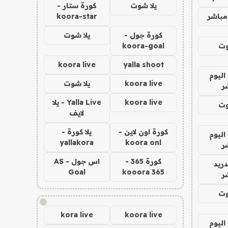
يلا شوت
كورة ستار -
مباشر
koora-star
كورة جول -
يلا شوت
وت
koora-goal
koora live
yalla shoot
اليوم
koora live
يلا شوت
ر
koora live
Yalla Live - يلا
وت
لايف
كورة اون لاين -
يلا كورة -
اليوم
yallakora
koora onl
ر
كورة 365 -
اس جول - AS
دريد
Goal
kooora 365
ر
وت
!
kora live
koora live
اليوم