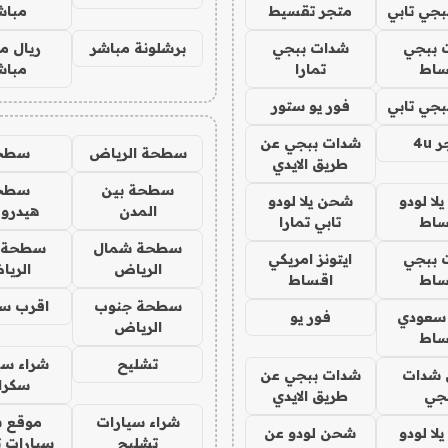
جي تابي
متجر تقسيط
مباش
 ببجي
شدات ببجي
برشلونة مباشر
ريال م
ساط
تمارا
مباش
جي تابي
فور يو ستور
4u
شدات ببجي عن
سطحة الرياض
سطح
طريق الايدي
سطحة بين
سطح
ا لودو
شحن يلا لودو
المدن
هيدرو
ساط
تابي تمارا
سطحة شمال
سطحة 
 ببجي
ايتونز امريكي
الرياض
الري
ساط
اقساط
سطحة جنوب
اقرب س
 سعودي
فور يو
الرياض
ساط
تشليح
شراء سي
شدات
شدات ببجي عن
سكرا
جي
طريق الايدي
شراء سيارات
موقع ش
ا لودو
شحن لودو عن
تشليح
سيارات 