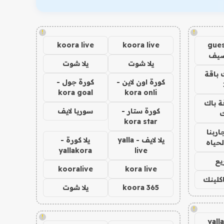
!
!
koora live
koora live
gues
ضيف
يلا شوت
يلا شوت
 باقة
كورة اون لاين -
كورة جول -
kora goal
kora onli
ة باك
كورة ستار -
سوريا لايف
ك
kora star
اربنا
يلا لايف - yalla
يلا كورة -
لحياه
yallakora
live
يع
kooralive
kora live
اكلينك
koora 365
يلا شوت
!
!
yall