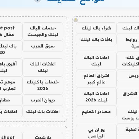
!
اك لينك
شراء باك لينك
خدمات الباك
t post
لينك والجيست
مقال 
روابط
باقات باك لينك
ية
سوق العرب
باك لينك
20
 لنك،
اعلانات الباك
كلينكات
لينك
اعلانات الباك
أقوى باق
لينك
لين
دريس
اشراق العالم
عالم كبير
خدمات با كلينك
موقع تج
2026
تجارب ا
الاشراق
اعلانات الباك
لينك 2026
ديوان العرب
مشار
لينك
مصادر التعليم
اعلانات باك لينك
اعلانات ب
 بوست
تقنية
يو ان بي
الرياضي
يلا شوت
a shoot