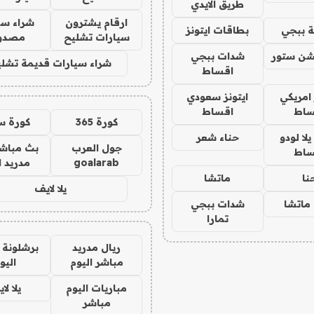
طريق الايدي
ارقام يشترون
شراء سي
 ببجي
بطاقات ايتونز
سيارات تشليح
مصدو
شن ستور
شدات ببجي
شراء سيارات قديمة تشلي
اقساط
 امريكي
ايتونز سعودي
ساط
اقساط
كورة 365
كورة س
ا لودو
حناء شعر
جول العرب
بث مباشر
ساط
goalarab
مدريد ا
نا
ماتشا
يلا لايف
ماتشا
شدات ببجي
تمارا
ريال مدريد
برشلونة 
مباشر اليوم
اليو
مباريات اليوم
يلا لا
مباشر