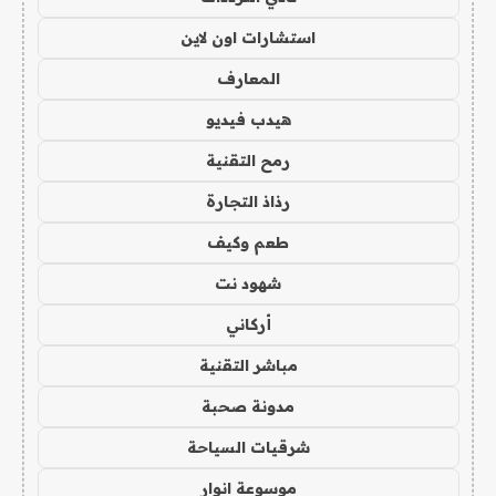
استشارات اون لاين
المعارف
هيدب فيديو
رمح التقنية
رذاذ التجارة
طعم وكيف
شهود نت
أركاني
مباشر التقنية
مدونة صحبة
شرقيات السياحة
موسوعة انوار