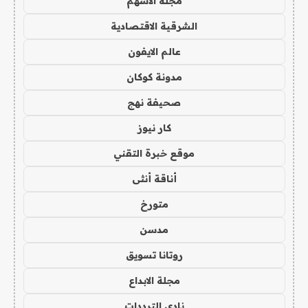
مجلة الاسهم
الشرقية الاقتصادية
عالم الايفون
مدونة كوكان
صحيفة نهج
كار نيوز
موقع خبرة التقني
أناقة أنثى
متورخ
مدسن
روتانا تسويق
مجلة الابداع
نادي الترددات