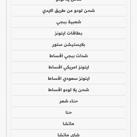
شحن لودو عن طريق الايدي
شعبية ببجي
بطاقات ايتونز
بلايستيشن ستور
شدات ببجي اقساط
ايتونز امريكي اقساط
ايتونز سعودي اقساط
شحن يلا لودو اقساط
حناء شعر
حنا
ماتشا
شاي ماتشا