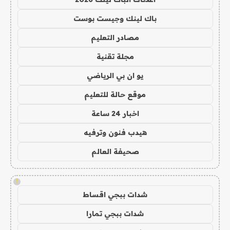
باك لينك وجيست بوست
مصادر التعليم
مجلة تقنية
يو ان بي الرياضي
موقع حالة للتعليم
اخبار 24 ساعة
هيدب فنون وترفيه
صحيفة العالم
!
شدات ببجي اقساط
شدات ببجي تمارا