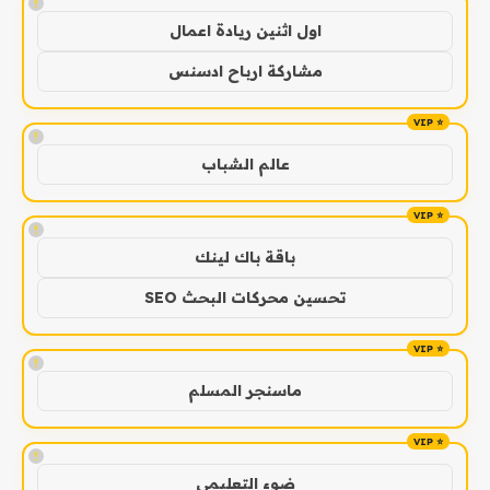
!
اول اثنين ريادة اعمال
مشاركة ارباح ادسنس
!
عالم الشباب
!
باقة باك لينك
تحسين محركات البحث SEO
!
ماسنجر المسلم
!
ضوء التعليمي