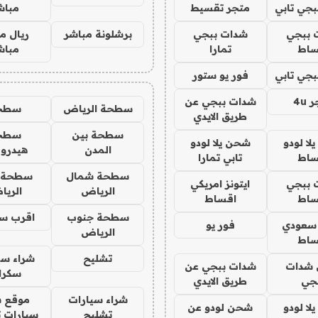
جي تابي
متجر تقسيط
مباش
 ببجي
شدات ببجي
برشلونة مباشر
ريال م
ساط
تمارا
مباش
جي تابي
فور يو ستور
4u
شدات ببجي عن
سطحة الرياض
سطح
طريق الايدي
سطحة بين
سطح
ا لودو
شحن يلا لودو
المدن
هيدرو
ساط
تابي تمارا
سطحة شمال
سطحة 
 ببجي
ايتونز امريكي
الرياض
الري
ساط
اقساط
سطحة جنوب
اقرب س
 سعودي
فور يو
الرياض
ساط
تشليح
شراء سي
شدات
شدات ببجي عن
سكرا
جي
طريق الايدي
شراء سيارات
موقع ش
ا لودو
شحن لودو عن
تشليح
سيارات 