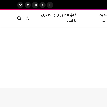
X
فيسبوك
الانستغرام
بينتيريست
فيميو
(Twitter)
محركات
آفاق الطيران والطيران
ات
التقني