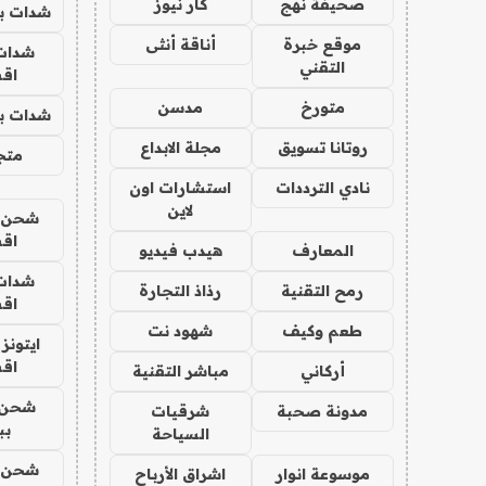
صحيفة نهج
كار نيوز
شدات بب
موقع خبرة
أناقة أنثى
شدات
التقني
اق
متورخ
مدسن
شدات بب
روتانا تسويق
مجلة الابداع
متجر 
نادي الترددات
استشارات اون
لاين
شحن يل
اق
المعارف
هيدب فيديو
شدات
رمح التقنية
رذاذ التجارة
اق
طعم وكيف
شهود نت
ايتونز
اق
أركاني
مباشر التقنية
شحن 
مدونة صحبة
شرقيات
بب
السياحة
شحن يل
موسوعة انوار
اشراق الأرباح