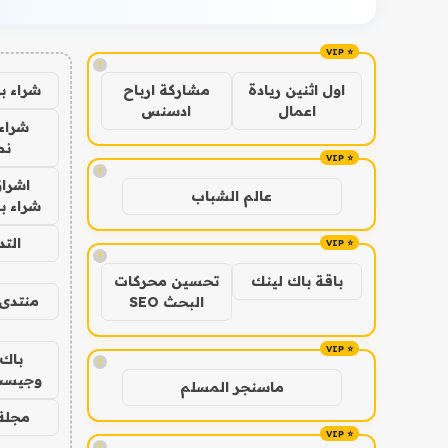
!
شراء ب
اول اثنين ريادة
مشاركة ارباح
اعمال
ادسنس
شراء 
نص
!
اشراق
عالم الشباب
شراء با
الت
!
باقة باك لينك
تحسين محركات
منتدى 
البحث SEO
باك 
!
وجيست
ماسنجر المسلم
مجلة 
!