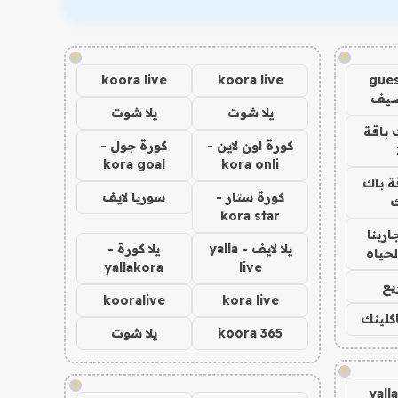
!
!
koora live
koora live
gues
ضيف
يلا شوت
يلا شوت
 باقة
كورة اون لاين -
كورة جول -
kora goal
kora onli
ة باك
كورة ستار -
سوريا لايف
ك
kora star
اربنا
يلا لايف - yalla
يلا كورة -
لحياه
yallakora
live
يع
kooralive
kora live
اكلينك
koora 365
يلا شوت
!
!
yall