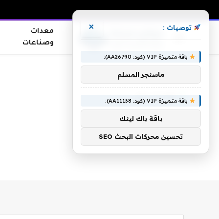
×
توصيات :
معدات
وصناعات
باقة متميزة VIP (كود: AA26790):
الرئيسية
»
اون تى فى
ماسنجر المسلم
اون تى فى
باقة متميزة VIP (كود: AA11138):
باقة باك لينك
تحسين محركات البحث SEO