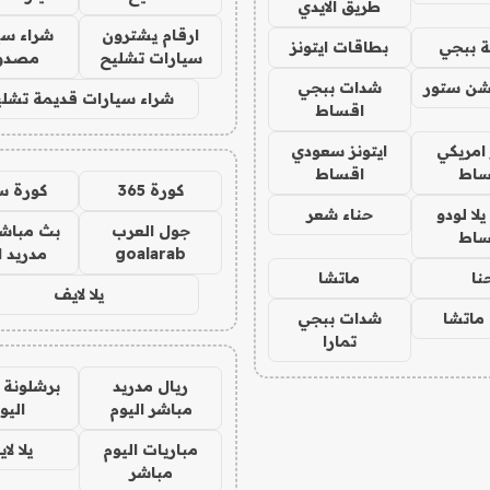
طريق الايدي
ارقام يشترون
شراء سي
 ببجي
بطاقات ايتونز
سيارات تشليح
مصدو
شن ستور
شدات ببجي
شراء سيارات قديمة تشلي
اقساط
 امريكي
ايتونز سعودي
ساط
اقساط
كورة 365
كورة س
ا لودو
حناء شعر
جول العرب
بث مباشر
ساط
goalarab
مدريد ا
نا
ماتشا
يلا لايف
ماتشا
شدات ببجي
تمارا
ريال مدريد
برشلونة 
مباشر اليوم
اليو
مباريات اليوم
يلا لا
مباشر