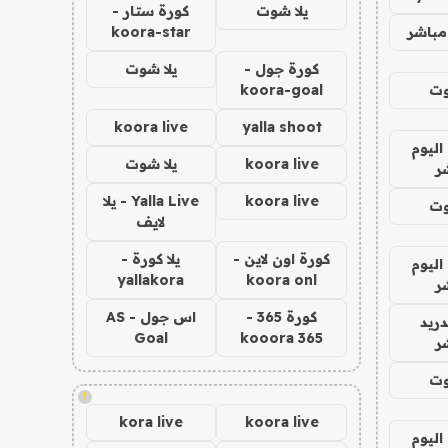
يلا شوت
كورة ستار -
مباشر
koora-star
كورة جول -
يلا شوت
وت
koora-goal
koora live
yalla shoot
اليوم
koora live
يلا شوت
ر
koora live
Yalla Live - يلا
وت
لايف
كورة اون لاين -
يلا كورة -
اليوم
yallakora
koora onl
ر
كورة 365 -
اس جول - AS
دريد
Goal
kooora 365
ر
وت
!
kora live
koora live
اليوم