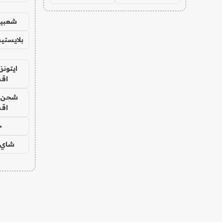
شعبية
بلايستي
ايتونز
اق
شحن يل
اق
ح
شاي 