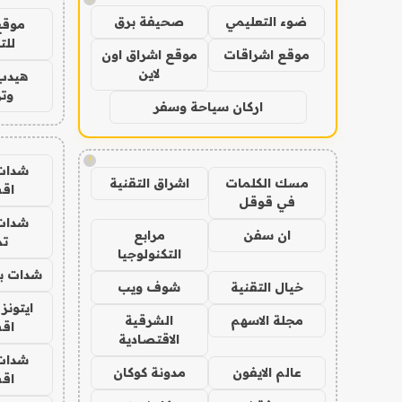
ضوء التعليمي
صحيفة برق
موقع
للت
موقع اشراقات
موقع اشراق اون
لاين
هيدب
وتر
اركان سياحة وسفر
!
شدات
مسك الكلمات
اشراق التقنية
اق
في قوقل
شدات
ان سفن
مرابع
تم
التكنولوجيا
شدات بب
خيال التقنية
شوف ويب
ايتونز
مجلة الاسهم
الشرقية
اق
الاقتصادية
شدات
عالم الايفون
مدونة كوكان
اق