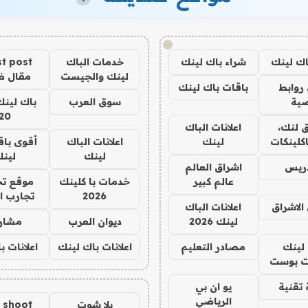
!
اك لينك
شراء باك لينك
خدمات الباك
t post
لينك والجيست
مقال 
روابط
باقات باك لينك
ية
سوق العرب
باك لينك
20
 لنك،
اعلانات الباك
كلينكات
لينك
اعلانات الباك
أقوى باق
لينك
لين
دريس
اشراق العالم
عالم كبير
خدمات با كلينك
موقع تج
2026
تجارب ا
الاشراق
اعلانات الباك
لينك 2026
ديوان العرب
مشار
لينك
مصادر التعليم
اعلانات باك لينك
اعلانات ب
 بوست
تقنية
يو ان بي
الرياضي
يلا شوت
a shoot