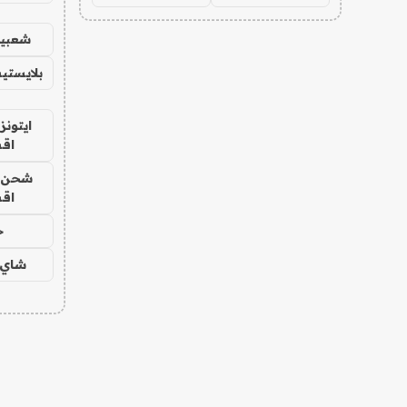
شعبية
بلايستي
ايتونز
اق
شحن يل
اق
ح
شاي 