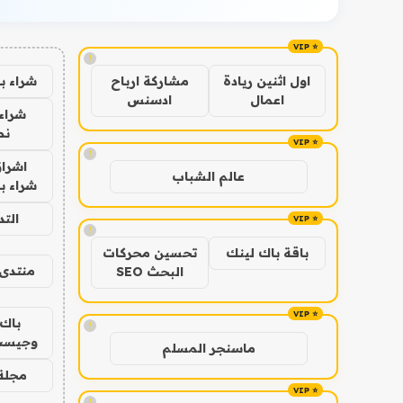
!
شراء ب
اول اثنين ريادة
مشاركة ارباح
اعمال
ادسنس
شراء 
نص
!
اشراق
عالم الشباب
شراء با
الت
!
باقة باك لينك
تحسين محركات
منتدى 
البحث SEO
باك 
!
وجيست
ماسنجر المسلم
مجلة 
!