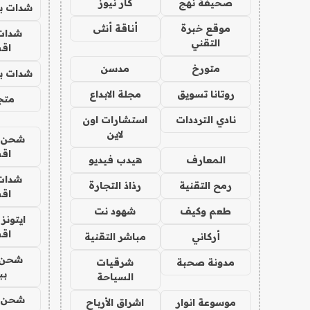
صحيفة نهج
كار نيوز
شدات بب
موقع خبرة
أناقة أنثى
شدات
التقني
اق
متورخ
مدسن
شدات بب
روتانا تسويق
مجلة الابداع
متجر 
نادي الترددات
استشارات اون
لاين
شحن يل
اق
المعارف
هيدب فيديو
شدات
رمح التقنية
رذاذ التجارة
اق
طعم وكيف
شهود نت
ايتونز
اق
أركاني
مباشر التقنية
شحن 
مدونة صحبة
شرقيات
بب
السياحة
شحن يل
موسوعة انوار
اشراق الأرباح