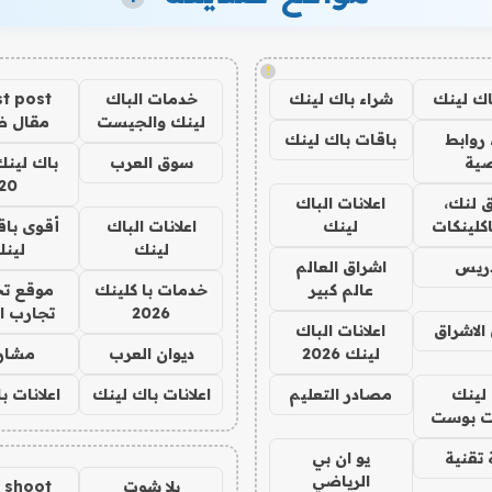
!
اك لينك
شراء باك لينك
خدمات الباك
t post
لينك والجيست
مقال 
روابط
باقات باك لينك
ية
سوق العرب
باك لينك
20
 لنك،
اعلانات الباك
كلينكات
لينك
اعلانات الباك
أقوى باق
لينك
لين
دريس
اشراق العالم
عالم كبير
خدمات با كلينك
موقع تج
2026
تجارب ا
الاشراق
اعلانات الباك
لينك 2026
ديوان العرب
مشار
لينك
مصادر التعليم
اعلانات باك لينك
اعلانات ب
 بوست
تقنية
يو ان بي
الرياضي
يلا شوت
a shoot