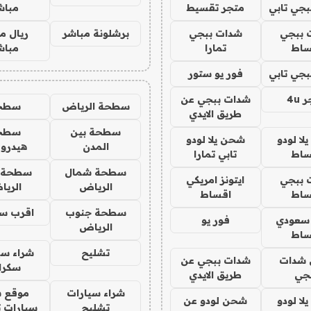
جي تابي
متجر تقسيط
مباش
 ببجي
شدات ببجي
برشلونة مباشر
ريال م
ساط
تمارا
مباش
جي تابي
فور يو ستور
4u
شدات ببجي عن
سطحة الرياض
سطح
طريق الايدي
سطحة بين
سطح
ا لودو
شحن يلا لودو
المدن
هيدرو
ساط
تابي تمارا
سطحة شمال
سطحة 
 ببجي
ايتونز امريكي
الرياض
الري
ساط
اقساط
سطحة جنوب
اقرب س
 سعودي
فور يو
الرياض
ساط
تشليح
شراء سي
شدات
شدات ببجي عن
سكرا
جي
طريق الايدي
شراء سيارات
موقع ش
ا لودو
شحن لودو عن
تشليح
سيارات 