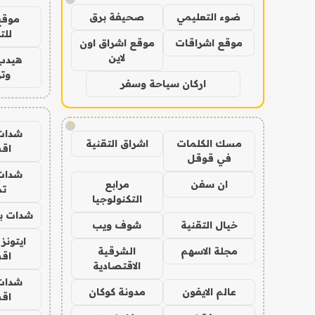
ضوء التعليمي
صحيفة برق
موقع
للت
موقع اشراقات
موقع اشراق اون
لاين
هيدب
وتر
اركان سياحة وسفر
!
شدات
مسك الكلمات
اشراق التقنية
اق
في قوقل
شدات
ان سفن
مرابع
تم
التكنولوجيا
شدات بب
خيال التقنية
شوف ويب
ايتونز
مجلة الاسهم
الشرقية
اق
الاقتصادية
شدات
عالم الايفون
مدونة كوكان
اق