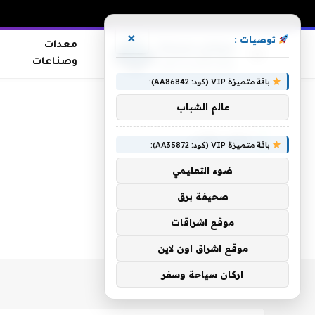
×
توصيات :
معدات
وصناعات
باقة متميزة VIP (كود: AA86842):
الرئيسية
»
ايمن حفنى
عالم الشباب
ايمن حفنى
باقة متميزة VIP (كود: AA35872):
ضوء التعليمي
صحيفة برق
موقع اشراقات
موقع اشراق اون لاين
اركان سياحة وسفر