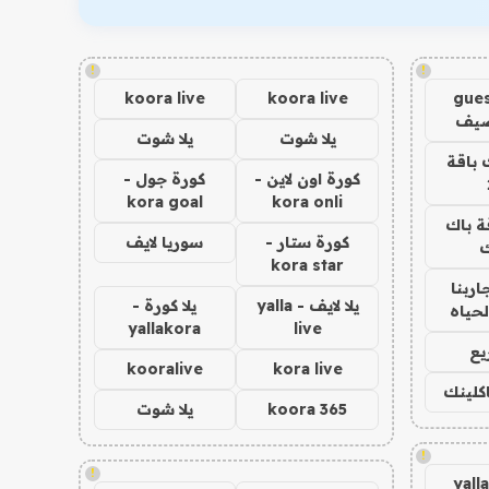
!
!
koora live
koora live
gues
ضيف
يلا شوت
يلا شوت
 باقة
كورة اون لاين -
كورة جول -
kora goal
kora onli
ة باك
كورة ستار -
سوريا لايف
ك
kora star
اربنا
يلا لايف - yalla
يلا كورة -
لحياه
yallakora
live
يع
kooralive
kora live
اكلينك
koora 365
يلا شوت
!
!
yall