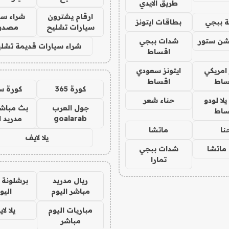
طريق الايدي
ارقام يشترون
شراء سي
 ببجي
بطاقات ايتونز
سيارات تشليح
مصدو
شن ستور
شدات ببجي
شراء سيارات قديمة تشلي
اقساط
 امريكي
ايتونز سعودي
ساط
اقساط
كورة 365
كورة س
ا لودو
حناء شعر
جول العرب
بث مباشر
ساط
goalarab
مدريد ا
نا
ماتشا
يلا لايف
ماتشا
شدات ببجي
تمارا
ريال مدريد
برشلونة 
مباشر اليوم
اليو
مباريات اليوم
يلا لا
مباشر