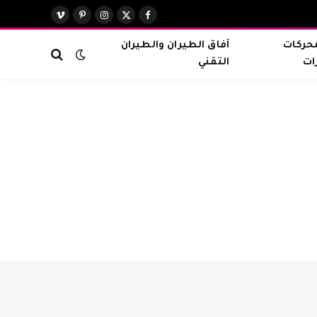
X
فيسبوك
الانستغرام
بينتيريست
فيميو
(Twitter)
محركات
آفاق الطيران والطيران
ات
التقني