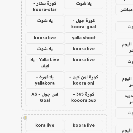
يلا شوت
كورة ستار -
مباشر
koora-star
كورة جول -
يلا شوت
وت
koora-goal
koora live
yalla shoot
اليوم
koora live
يلا شوت
ر
koora live
Yalla Live - يلا
وت
لايف
كورة اون لاين -
يلا كورة -
اليوم
yallakora
koora onl
ر
كورة 365 -
اس جول - AS
دريد
Goal
kooora 365
ر
وت
!
kora live
koora live
اليوم