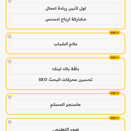
!
اول اثنين ريادة اعمال
مشاركة ارباح ادسنس
!
عالم الشباب
!
باقة باك لينك
تحسين محركات البحث SEO
!
ماسنجر المسلم
!
ضوء التعليمي