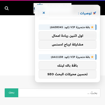
×
توصيات :
الرئيسية
»
بإرخص
باقة متميزة VIP (كود: AA38045):
بإرخص
اول اثنين ريادة اعمال
مشاركة ارباح ادسنس
باقة متميزة VIP (كود: AA11138):
باقة باك لينك
تحسين محركات البحث SEO