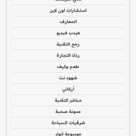
استشارات اون لاين
المعارف
هيدب فيديو
رمح التقنية
رذاذ التجارة
طعم وكيف
شهود نت
أركاني
مباشر التقنية
مدونة صحبة
شرقيات السياحة
موسوعة انوار