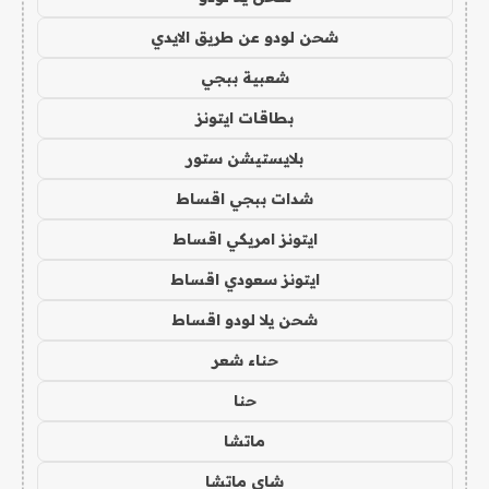
شحن لودو عن طريق الايدي
شعبية ببجي
بطاقات ايتونز
بلايستيشن ستور
شدات ببجي اقساط
ايتونز امريكي اقساط
ايتونز سعودي اقساط
شحن يلا لودو اقساط
حناء شعر
حنا
ماتشا
شاي ماتشا