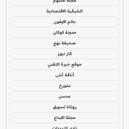
مجلة الاسهم
الشرقية الاقتصادية
عالم الايفون
مدونة كوكان
صحيفة نهج
كار نيوز
موقع خبرة التقني
أناقة أنثى
متورخ
مدسن
روتانا تسويق
مجلة الابداع
نادي الترددات