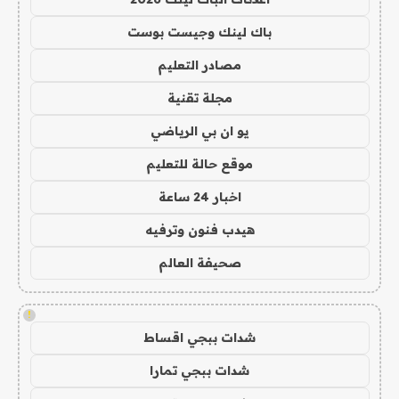
باك لينك وجيست بوست
مصادر التعليم
مجلة تقنية
يو ان بي الرياضي
موقع حالة للتعليم
اخبار 24 ساعة
هيدب فنون وترفيه
صحيفة العالم
!
شدات ببجي اقساط
شدات ببجي تمارا