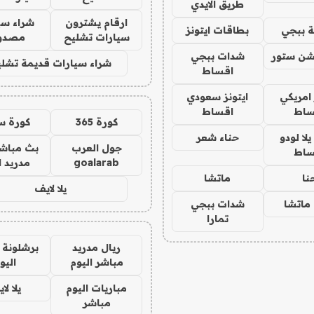
طريق الايدي
ارقام يشترون
شراء سي
 ببجي
بطاقات ايتونز
سيارات تشليح
مصدو
شن ستور
شدات ببجي
شراء سيارات قديمة تشلي
اقساط
 امريكي
ايتونز سعودي
ساط
اقساط
كورة 365
كورة س
ا لودو
حناء شعر
جول العرب
بث مباشر
ساط
goalarab
مدريد ا
نا
ماتشا
يلا لايف
ماتشا
شدات ببجي
تمارا
ريال مدريد
برشلونة 
مباشر اليوم
اليو
مباريات اليوم
يلا لا
مباشر