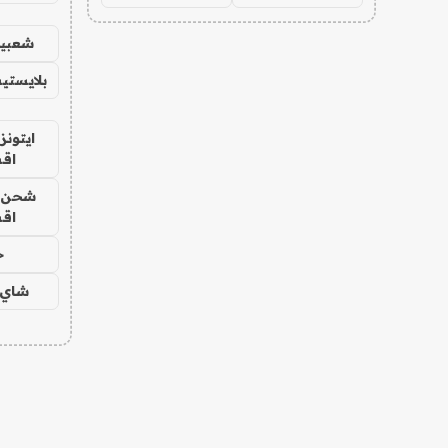
شعبية
بلايستي
ايتونز
اق
شحن يل
اق
ح
شاي 