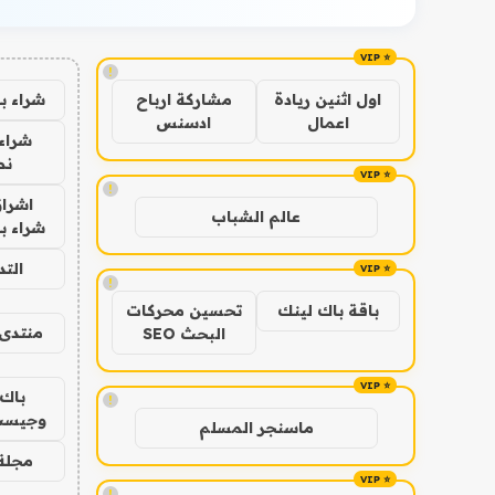
!
شراء ب
اول اثنين ريادة
مشاركة ارباح
اعمال
ادسنس
شراء 
نص
!
اشراق
عالم الشباب
شراء با
الت
!
باقة باك لينك
تحسين محركات
منتدى 
البحث SEO
باك 
!
وجيست
ماسنجر المسلم
مجلة 
!