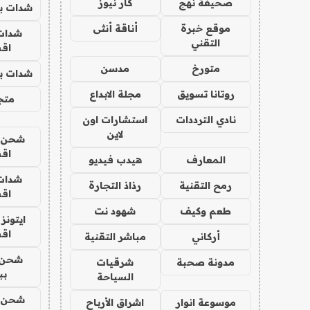
صحيفة نهج
كار نيوز
شدات بب
موقع خبرة
أناقة أنثى
شدات
التقني
اق
متورخ
مدسن
شدات بب
روتانا تسويق
مجلة الابداع
متجر 
نادي الترددات
استشارات اون
لاين
شحن يل
اق
المعارف
هيدب فيديو
شدات
رمح التقنية
رذاذ التجارة
اق
طعم وكيف
شهود نت
ايتونز
اق
أركاني
مباشر التقنية
شحن 
مدونة صحبة
شرقيات
بب
السياحة
شحن يل
موسوعة انوار
اشراق الأرباح