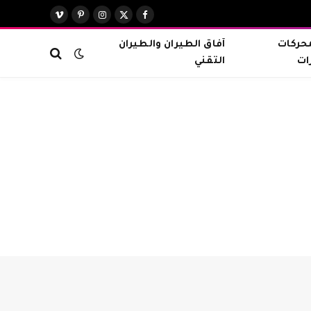
X
فيسبوك
الانستغرام
بينتيريست
فيميو
(Twitter)
محركات
آفاق الطيران والطيران
ات
التقني