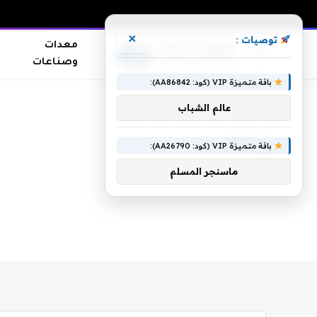
×
توصيات :
معدات
وصناعات
باقة متميزة VIP (كود: AA86842):
الرئيسية
»
باكلا
عالم الشباب
باكلا
باقة متميزة VIP (كود: AA26790):
ماسنجر المسلم