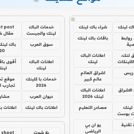
!
اك لينك
شراء باك لينك
خدمات الباك
t post
لينك والجيست
مقال 
روابط
باقات باك لينك
ية
سوق العرب
باك لينك
20
 لنك،
اعلانات الباك
كلينكات
لينك
اعلانات الباك
أقوى باق
لينك
لين
دريس
اشراق العالم
عالم كبير
خدمات با كلينك
موقع تج
2026
تجارب ا
الاشراق
اعلانات الباك
لينك 2026
ديوان العرب
مشار
لينك
مصادر التعليم
اعلانات باك لينك
اعلانات ب
 بوست
تقنية
يو ان بي
الرياضي
يلا شوت
a shoot