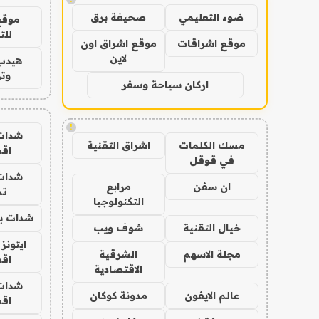
ضوء التعليمي
صحيفة برق
موقع
للت
موقع اشراقات
موقع اشراق اون
لاين
هيدب
وتر
اركان سياحة وسفر
!
شدات
مسك الكلمات
اشراق التقنية
اق
في قوقل
شدات
ان سفن
مرابع
تم
التكنولوجيا
شدات بب
خيال التقنية
شوف ويب
ايتونز
مجلة الاسهم
الشرقية
اق
الاقتصادية
شدات
عالم الايفون
مدونة كوكان
اق