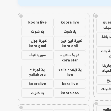
!
!
koora live
koora live
gues
ضيف
يلا شوت
يلا شوت
 باقة
كورة اون لاين -
كورة جول -
kora goal
kora onli
ة باك
كورة ستار -
سوريا لايف
ك
kora star
اربنا
يلا لايف - yalla
يلا كورة -
لحياه
yallakora
live
يع
kooralive
kora live
اكلينك
koora 365
يلا شوت
!
!
yall