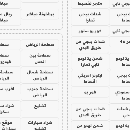
جي تابي
متجر تقسيط
مباش
 ببجي
شدات ببجي
برشلونة مباشر
ريال م
ساط
تمارا
مباش
جي تابي
فور يو ستور
4u
شدات ببجي عن
سطحة الرياض
سطح
طريق الايدي
سطحة بين
سطح
ا لودو
شحن يلا لودو
المدن
هيدرو
ساط
تابي تمارا
سطحة شمال
سطحة 
 ببجي
ايتونز امريكي
الرياض
الري
ساط
اقساط
سطحة جنوب
اقرب س
 سعودي
فور يو
الرياض
ساط
تشليح
شراء سي
شدات
شدات ببجي عن
سكرا
جي
طريق الايدي
شراء سيارات
موقع ش
ا لودو
شحن لودو عن
تشليح
سيارات 