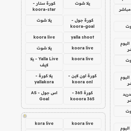
يلا شوت
كورة ستار -
مباشر
koora-star
كورة جول -
يلا شوت
وت
koora-goal
koora live
yalla shoot
اليوم
koora live
يلا شوت
ر
koora live
Yalla Live - يلا
وت
لايف
كورة اون لاين -
يلا كورة -
اليوم
yallakora
koora onl
ر
كورة 365 -
اس جول - AS
دريد
Goal
kooora 365
ر
وت
!
kora live
koora live
اليوم