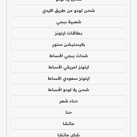
شحن لودو عن طريق الايدي
شعبية ببجي
بطاقات ايتونز
بلايستيشن ستور
شدات ببجي اقساط
ايتونز امريكي اقساط
ايتونز سعودي اقساط
شحن يلا لودو اقساط
حناء شعر
حنا
ماتشا
شاي ماتشا