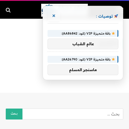
×
توصيات :
الرئيسية
»
بالإفراج
باقة متميزة VIP (كود: AA86842):
بالإفراج
عالم الشباب
باقة متميزة VIP (كود: AA26790):
ماسنجر المسلم