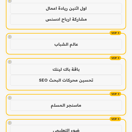
!
اول اثنين ريادة اعمال
مشاركة ارباح ادسنس
!
عالم الشباب
!
باقة باك لينك
تحسين محركات البحث SEO
!
ماسنجر المسلم
!
ضوء التعليمي