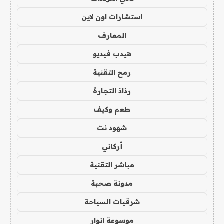
استشارات اون لاين
المعارف
هيدب فيديو
رمح التقنية
رذاذ التجارة
طعم وكيف
شهود نت
أركاني
مباشر التقنية
مدونة صحبة
شرقيات السياحة
موسوعة انوار