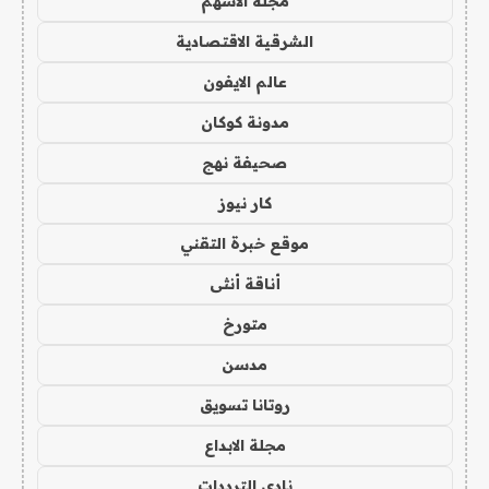
مجلة الاسهم
الشرقية الاقتصادية
عالم الايفون
مدونة كوكان
صحيفة نهج
كار نيوز
موقع خبرة التقني
أناقة أنثى
متورخ
مدسن
روتانا تسويق
مجلة الابداع
نادي الترددات