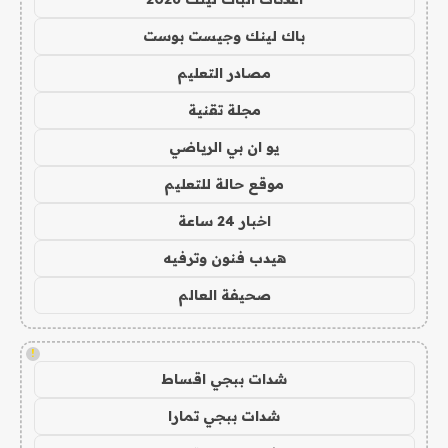
باك لينك وجيست بوست
مصادر التعليم
مجلة تقنية
يو ان بي الرياضي
موقع حالة للتعليم
اخبار 24 ساعة
هيدب فنون وترفيه
صحيفة العالم
!
شدات ببجي اقساط
شدات ببجي تمارا